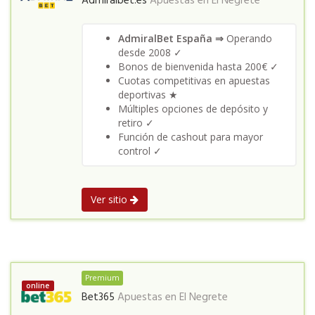
Admiralbet.es
Apuestas en
El Negrete
AdmiralBet España ⇒
Operando
desde 2008 ✓
Bonos de bienvenida hasta 200€ ✓
Cuotas competitivas en apuestas
deportivas ★
Múltiples opciones de depósito y
retiro ✓
Función de cashout para mayor
control ✓
Ver sitio
Premium
online
Bet365
Apuestas en
El Negrete