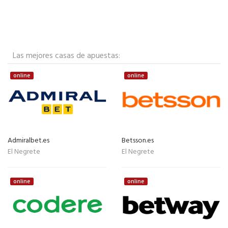
Las mejores casas de apuestas:
online
online
Admiralbet.es
Betsson.es
El Negrete
El Negrete
online
online