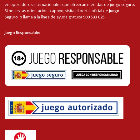
en operadores internacionales que ofrezcan medidas de juego seguro.
Si necesitas orientación o apoyo, visita el portal oficial de
Juego
Seguro
o llama a la línea de ayuda gratuita
900 533 025
.
Juego Responsable
: