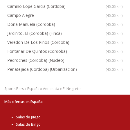
Camino Lope Garcia (Cordoba)
(45.05 km)
Campo Alegre
(45.05 km)
Doña Manuela (Cordoba)
(45.05 km)
Jardinito, El (Cordoba) (Finca)
(45.05 km)
Veredon De Los Pinos (Cordoba)
(45.05 km)
Fontanar De Quintos (Cordoba)
(45.05 km)
Pedroches (Cordoba) (Nucleo)
(45.05 km)
Peñatejada (Cordoba) (Urbanizacion)
(45.05 km)
Sports Bars
»
España
»
Andalucia
»
El Negrete
Más ofertas en España:
Salas de Juego
Salas de Bingo