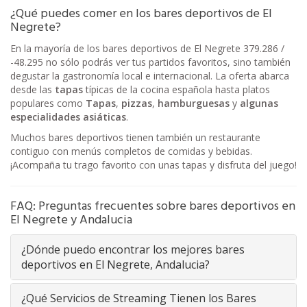
¿Qué puedes comer en los bares deportivos de El
Negrete?
En la mayoría de los bares deportivos de El Negrete 379.286 /
-48.295 no sólo podrás ver tus partidos favoritos, sino también
degustar la gastronomía local e internacional. La oferta abarca
desde las
tapas
típicas de la cocina española hasta platos
populares como
Tapas
,
pizzas
,
hamburguesas
y
algunas
especialidades asiáticas
.
Muchos bares deportivos tienen también un restaurante
contiguo con menús completos de comidas y bebidas.
¡Acompaña tu trago favorito con unas tapas y disfruta del juego!
FAQ: Preguntas frecuentes sobre bares deportivos en
El Negrete y Andalucia
¿Dónde puedo encontrar los mejores bares
deportivos en El Negrete, Andalucia?
¿Qué Servicios de Streaming Tienen los Bares