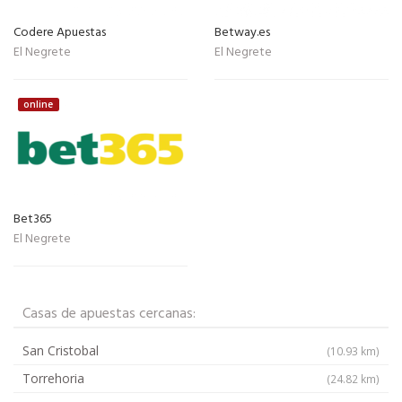
Codere Apuestas
Betway.es
El Negrete
El Negrete
online
Bet365
El Negrete
Casas de apuestas cercanas:
San Cristobal
(10.93 km)
Torrehoria
(24.82 km)