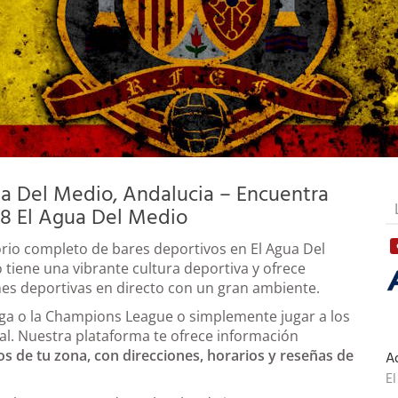
ua Del Medio, Andalucia – Encuentra
38 El Agua Del Medio
torio completo de bares deportivos en El Agua Del
 tiene una vibrante cultura deportiva y ofrece
es deportivas en directo con un gran ambiente.
Liga o la Champions League o simplemente jugar a los
deal. Nuestra plataforma te ofrece información
s de tu zona, con direcciones, horarios y reseñas de
A
E