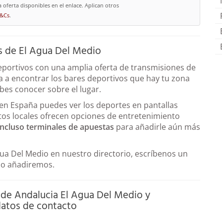
a oferta disponibles en el enlace. Aplican otros
T&Cs
.
s de El Agua Del Medio
portivos con una amplia oferta de transmisiones de
a a encontrar los bares deportivos que hay tu zona
bes conocer sobre el lugar.
 en España puedes ver los deportes en pantallas
os locales ofrecen opciones de entretenimiento
incluso terminales de apuestas
para añadirle aún más
Agua Del Medio en nuestro directorio, escríbenos un
lo añadiremos.
s de Andalucia El Agua Del Medio y
 datos de contacto