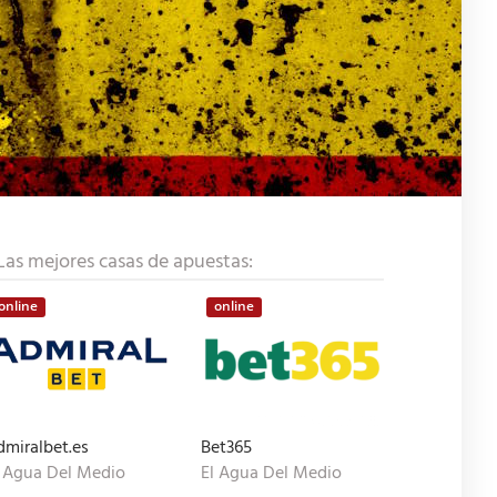
Las mejores casas de apuestas:
online
online
dmiralbet.es
Bet365
l Agua Del Medio
El Agua Del Medio