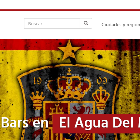
Ciudades y regio
 Bars en
El Agua Del