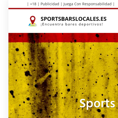
Skip
| +18 | Publicidad | Juega Con Responsabilidad |
to
main
content
Sports