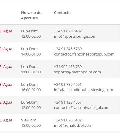
Horario de
Contacto
Apertura
El Agua
Lun-Dom
+34 91 876 5432,
12:00-02:00
info@sportslounge.com
El Agua
Lun-Dom
+34 91 345 6789,
14:00-01:00
contacto@fanzonesportspub.com
El Agua
Lun-Dom
+34 902 456 789,
11:00-01:00
soporte@matchpoint.com
El Agua
Lun-Dom
+34 91 789 4561,
16:00-02:00
info@elestadiopublicviewing.com
El Agua
Lun-Dom
+34 91 123 4567,
12:00-02:00
contacto@laesquinadelgol.com
El Agua
Vie-Dom
+34 91 876 5432,
18:00-02:00
info@zonafutbol.com