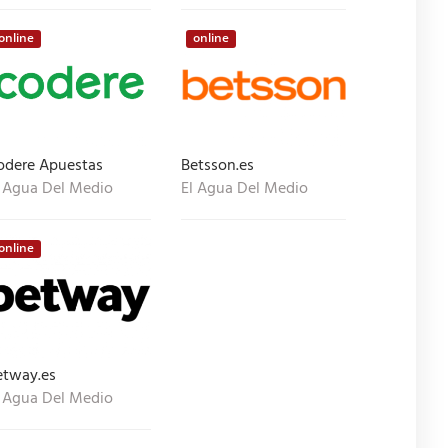
online
online
odere Apuestas
Betsson.es
l Agua Del Medio
El Agua Del Medio
online
etway.es
l Agua Del Medio