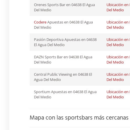
Orenes Sports Bar en 04638 El Agua
Ubicación en 
Del Medio
Del Medio
Codere
Apuestas en 04638 El Agua
Ubicación en 
Del Medio
Del Medio
Pasión Deportiva Apuestas en 04638
Ubicación en 
El Agua Del Medio
Del Medio
DAZN Sports Bar en 04638 El Agua
Ubicación en 
Del Medio
Del Medio
Central Public Viewing en 04638 El
Ubicación en 
Agua Del Medio
Del Medio
Sportium Apuestas en 04638 El Agua
Ubicación en 
Del Medio
Del Medio
Mapa con las sportsbars más cercanas