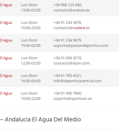
El Agua
Lun-Dom
+34 968 123 456,
13:00-02:00
contacto@orenes.es
El Agua
Lun-Dom
+34 91 234 5678,
10:00-23:00
contacto@
codere
.es
El Agua
Lun-Dom
+34 91 234 5679,
15:00-02:00
soporte@pasiondeportiva.com
El Agua
Lun-Dom
+34 91 654 3210,
12:00-02:00
contacto@dazn.com
El Agua
Lun-Dom
+34 91 765 4321,
16:00-00:00
info@deportivacentral.com
El Agua
Lun-Dom
+34 91 456 7890,
10:00-22:00
soporte@sportium.es
 – Andalucia El Agua Del Medio