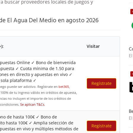
a buscar proveedores locales de juegos y
 de El Agua Del Medio en agosto 2026
):
Visitar
C
E
puestas Online ✓ Bono de bienvenida
 apuesta ✓ Cuota mínima de 1.50 para
ones en directo y apuestas en vivo ✓
 sola plataforma ✓
Regístrate
juego puede ser adictivo. Regístrate en
bet365
,
 100% de tu ingreso válido en créditos de apuesta,
ncias no incluyen el importe de los créditos de
s condiciones.
Se aplican T&Cs
.
B
no de hasta 100€ ✓ Bono de
E
to hasta 100€ ✓ Amplia selección de
Regístrate
Apuestas en vivo y múltiples métodos de