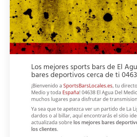
Los mejores sports bars de El Ag
bares deportivos cerca de ti 046
¡Bienvenido a
SportsBarsLocales.es
, tu direc
Medio y toda
España
! 04638 El Agua Del Medio
muchos lugares para disfrutar de transmision
Ya sea que te apetezca ver un partido de La 
dardos o al billar, aquí encontrarás el sitio i
actualizada sobre
los mejores bares deportivo
los clientes
.