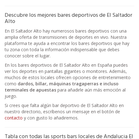
Descubre los mejores bares deportivos de El Saltador
Alto
En El Saltador Alto hay numerosos bares deportivos con una
amplia oferta de transmisiones de deportes en vivo. Nuestra
plataforma te ayuda a encontrar los bares deportivos que hay
tu zona con toda la información indispensable que debes
conocer sobre el lugar.
En los bares deportivos de El Saltador Alto en España puedes
ver los deportes en pantallas gigantes o monitores. Además,
muchos de estos locales ofrecen opciones de entretenimiento
como
dardos, billar, máquinas tragaperras e incluso
terminales de apuestas
para añadirle aún más emoción al
juego.
Si crees que falta algún bar deportivo de El Saltador Alto en
nuestro directorio, escríbenos un mensaje en el botón de
contacto
y con gusto lo añadiremos.
Tabla con todas las sports bars locales de Andalucia El