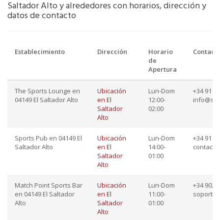
Saltador Alto y alrededores con horarios, dirección y
datos de contacto
Establecimiento
Dirección
Horario
Contact
de
Apertura
The Sports Lounge en
Ubicación
Lun-Dom
+34 91 87
04149 El Saltador Alto
en El
12:00-
info@sp
Saltador
02:00
Alto
Sports Pub en 04149 El
Ubicación
Lun-Dom
+34 91 34
Saltador Alto
en El
14:00-
contact
Saltador
01:00
Alto
Match Point Sports Bar
Ubicación
Lun-Dom
+34 902 4
en 04149 El Saltador
en El
11:00-
soporte
Alto
Saltador
01:00
Alto