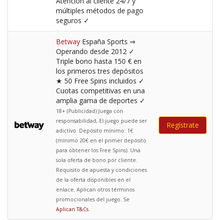
Atención al cliente 24/7 y
múltiples métodos de pago
seguros ✓
Betway
España Sports ⇒
Operando desde 2012 ✓
Triple bono hasta 150 € en
los primeros tres depósitos
★ 50 Free Spins incluidos ✓
Cuotas competitivas en una
amplia gama de deportes ✓
18+ (Publicidad) Juega con
responsabilidad, El juego puede ser
Regístrate
adictivo. Depósito mínimo: 1€
(mínimo 20€ en el primer depósito
para obtener los Free Spins). Una
sola oferta de bono por cliente.
Requisito de apuesta y condiciones
de la oferta disponibles en el
enlace. Aplican otros términos
promocionales del juego. Se
Aplican T&Cs
.