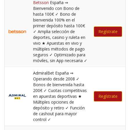
Betsson
España ⇒
Bienvenido con Bono de
hasta 100€ ✓ Bono de
bienvenida 100% en el
primer depósito hasta 100€
✓ Amplia selección de
Regístrate
deportes, casino y ruleta en
vivo ★ Apuestas en vivo y
múltiples métodos de pago
seguros ✓ Optimizado para
móviles, sin App necesaria ✓
AdmiralBet España ⇒
Operando desde 2008 ✓
Bonos de bienvenida hasta
200€ ✓ Cuotas competitivas
en apuestas deportivas ★
Regístrate
Múltiples opciones de
depósito y retiro ✓ Función
de cashout para mayor
control ✓