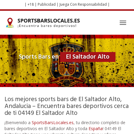
Skip
| +18 | Publicidad | Juega Con Responsabilidad |
to
main
content
Toggl
navig
Sports Bars en
El Saltador Alto
Los mejores sports bars de El Saltador Alto,
Andalucia – Encuentra bares deportivos cerca
de ti 04149 El Saltador Alto
¡Bienvenido a
SportsBarsLocales.es
, tu directorio completo de
bares deportivos en El Saltador Alto y toda
España
! 04149 El