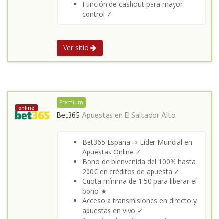
Función de cashout para mayor
control ✓
Ver sitio
Premium
online
Bet365
Apuestas en
El Saltador Alto
Bet365 España ⇒ Líder Mundial en
Apuestas Online ✓
Bono de bienvenida del 100% hasta
200€ en créditos de apuesta ✓
Cuota mínima de 1.50 para liberar el
bono ★
Acceso a transmisiones en directo y
apuestas en vivo ✓