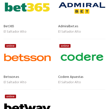
Bet365
Admiralbet.es
El Saltador Alto
El Saltador Alto
online
online
Betsson.es
Codere Apuestas
El Saltador Alto
El Saltador Alto
online