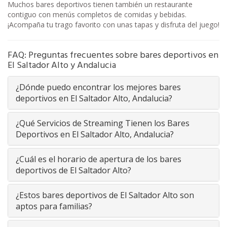
Muchos bares deportivos tienen también un restaurante
contiguo con menús completos de comidas y bebidas.
¡Acompaña tu trago favorito con unas tapas y disfruta del juego!
FAQ: Preguntas frecuentes sobre bares deportivos en
El Saltador Alto y Andalucia
¿Dónde puedo encontrar los mejores bares
deportivos en El Saltador Alto, Andalucia?
¿Qué Servicios de Streaming Tienen los Bares
Deportivos en El Saltador Alto, Andalucia?
¿Cuál es el horario de apertura de los bares
deportivos de El Saltador Alto?
¿Estos bares deportivos de El Saltador Alto son
aptos para familias?