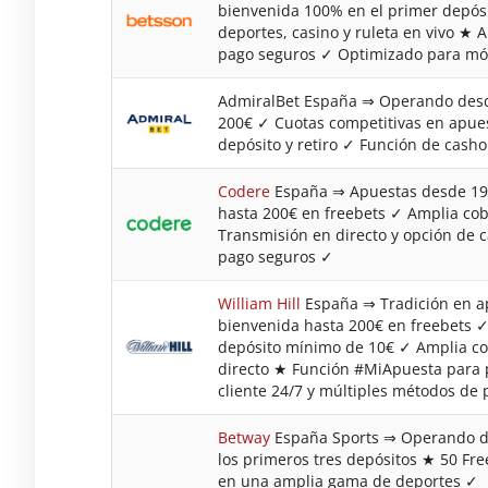
bienvenida 100% en el primer depósi
deportes, casino y ruleta en vivo ★ 
pago seguros ✓ Optimizado para móv
AdmiralBet España ⇒ Operando desd
200€ ✓ Cuotas competitivas en apues
depósito y retiro ✓ Función de cash
Codere
España ⇒ Apuestas desde 19
hasta 200€ en freebets ✓ Amplia cob
Transmisión en directo y opción de 
pago seguros ✓
William Hill
España ⇒ Tradición en a
bienvenida hasta 200€ en freebets ✓
depósito mínimo de 10€ ✓ Amplia co
directo ★ Función #MiApuesta para p
cliente 24/7 y múltiples métodos de
Betway
España Sports ⇒ Operando de
los primeros tres depósitos ★ 50 Fre
en una amplia gama de deportes ✓