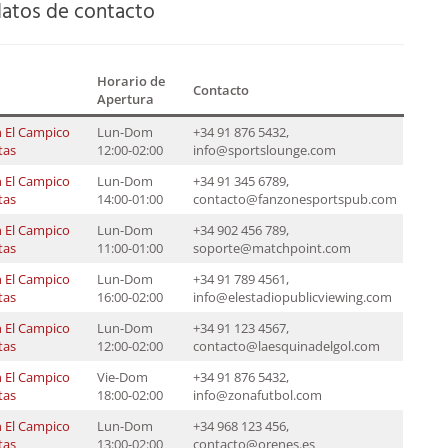
 datos de contacto
Horario de
Contacto
Apertura
n El Campico
Lun-Dom
+34 91 876 5432,
tas
12:00-02:00
info@sportslounge.com
n El Campico
Lun-Dom
+34 91 345 6789,
tas
14:00-01:00
contacto@fanzonesportspub.com
n El Campico
Lun-Dom
+34 902 456 789,
tas
11:00-01:00
soporte@matchpoint.com
n El Campico
Lun-Dom
+34 91 789 4561,
tas
16:00-02:00
info@elestadiopublicviewing.com
n El Campico
Lun-Dom
+34 91 123 4567,
tas
12:00-02:00
contacto@laesquinadelgol.com
n El Campico
Vie-Dom
+34 91 876 5432,
tas
18:00-02:00
info@zonafutbol.com
n El Campico
Lun-Dom
+34 968 123 456,
tas
13:00-02:00
contacto@orenes.es