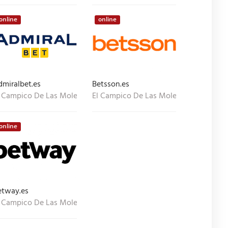
online
online
dmiralbet.es
Betsson.es
l Campico De Las Moletas
El Campico De Las Moletas
online
etway.es
l Campico De Las Moletas