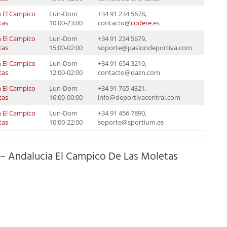
n El Campico
Lun-Dom
+34 91 234 5678,
tas
10:00-23:00
contacto@
codere
.es
n El Campico
Lun-Dom
+34 91 234 5679,
tas
15:00-02:00
soporte@pasiondeportiva.com
n El Campico
Lun-Dom
+34 91 654 3210,
tas
12:00-02:00
contacto@dazn.com
n El Campico
Lun-Dom
+34 91 765 4321,
tas
16:00-00:00
info@deportivacentral.com
n El Campico
Lun-Dom
+34 91 456 7890,
tas
10:00-22:00
soporte@sportium.es
 – Andalucia El Campico De Las Moletas