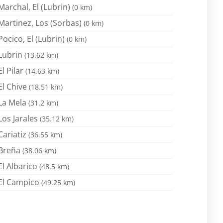
Marchal, El (Lubrin)
(0 km)
Martinez, Los (Sorbas)
(0 km)
Pocico, El (Lubrin)
(0 km)
Lubrin
(13.62 km)
El Pilar
(14.63 km)
El Chive
(18.51 km)
La Mela
(31.2 km)
Los Jarales
(35.12 km)
Cariatiz
(36.55 km)
Breña
(38.06 km)
El Albarico
(48.5 km)
El Campico
(49.25 km)