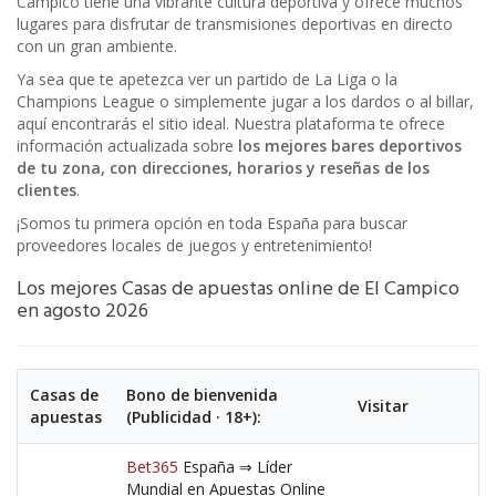
Campico tiene una vibrante cultura deportiva y ofrece muchos
lugares para disfrutar de transmisiones deportivas en directo
con un gran ambiente.
Ya sea que te apetezca ver un partido de La Liga o la
Champions League o simplemente jugar a los dardos o al billar,
aquí encontrarás el sitio ideal. Nuestra plataforma te ofrece
información actualizada sobre
los mejores bares deportivos
de tu zona, con direcciones, horarios y reseñas de los
clientes
.
¡Somos tu primera opción en toda España para buscar
proveedores locales de juegos y entretenimiento!
Los mejores Casas de apuestas online de El Campico
en agosto 2026
Casas de
Bono de bienvenida
Visitar
apuestas
(Publicidad · 18+):
Bet365
España ⇒ Líder
Mundial en Apuestas Online