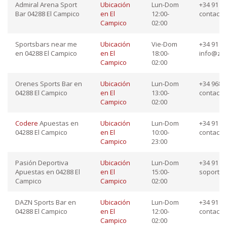
Admiral Arena Sport
Ubicación
Lun-Dom
+34 91 12
Bar 04288 El Campico
en El
12:00-
contacto
Campico
02:00
Sportsbars near me
Ubicación
Vie-Dom
+34 91 87
en 04288 El Campico
en El
18:00-
info@zo
Campico
02:00
Orenes Sports Bar en
Ubicación
Lun-Dom
+34 968 1
04288 El Campico
en El
13:00-
contact
Campico
02:00
Codere
Apuestas en
Ubicación
Lun-Dom
+34 91 23
04288 El Campico
en El
10:00-
contact
Campico
23:00
Pasión Deportiva
Ubicación
Lun-Dom
+34 91 23
Apuestas en 04288 El
en El
15:00-
soporte
Campico
Campico
02:00
DAZN Sports Bar en
Ubicación
Lun-Dom
+34 91 65
04288 El Campico
en El
12:00-
contact
Campico
02:00