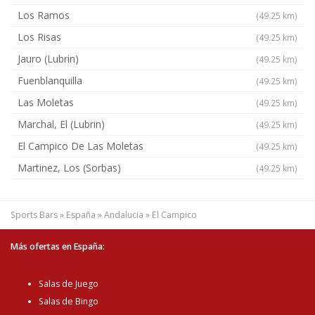
Los Ramos
(49.25 km)
Los Risas
(49.25 km)
Jauro (Lubrin)
(49.25 km)
Fuenblanquilla
(49.25 km)
Las Moletas
(49.25 km)
Marchal, El (Lubrin)
(49.25 km)
El Campico De Las Moletas
(49.25 km)
Martinez, Los (Sorbas)
(49.25 km)
Sports Bars
»
España
»
Andalucia
»
El Campico
Más ofertas en España:
Salas de Juego
Salas de Bingo