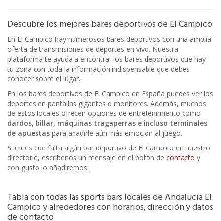
Descubre los mejores bares deportivos de El Campico
En El Campico hay numerosos bares deportivos con una amplia
oferta de transmisiones de deportes en vivo. Nuestra
plataforma te ayuda a encontrar los bares deportivos que hay
tu zona con toda la información indispensable que debes
conocer sobre el lugar.
En los bares deportivos de El Campico en España puedes ver los
deportes en pantallas gigantes o monitores. Además, muchos
de estos locales ofrecen opciones de entretenimiento como
dardos, billar, máquinas tragaperras e incluso terminales
de apuestas
para añadirle aún más emoción al juego.
Si crees que falta algún bar deportivo de El Campico en nuestro
directorio, escríbenos un mensaje en el botón de
contacto
y
con gusto lo añadiremos.
Tabla con todas las sports bars locales de Andalucia El
Campico y alrededores con horarios, dirección y datos
de contacto