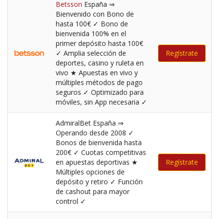
Betsson
España ⇒
Bienvenido con Bono de
hasta 100€ ✓ Bono de
bienvenida 100% en el
primer depósito hasta 100€
✓ Amplia selección de
Regístrate
deportes, casino y ruleta en
vivo ★ Apuestas en vivo y
múltiples métodos de pago
seguros ✓ Optimizado para
móviles, sin App necesaria ✓
AdmiralBet España ⇒
Operando desde 2008 ✓
Bonos de bienvenida hasta
200€ ✓ Cuotas competitivas
en apuestas deportivas ★
Regístrate
Múltiples opciones de
depósito y retiro ✓ Función
de cashout para mayor
control ✓