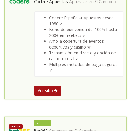
Codere Apuestas
Apuestas en
El Campico
Codere España ⇒ Apuestas desde
1980 ✓
Bono de bienvenida del 100% hasta
200€ en freebets ✓
Amplia cobertura de eventos
deportivos y casino ★
Transmisión en directo y opción de
cashout total ✓
Múltiples métodos de pago seguros
✓
Ver sitio
Premium
online