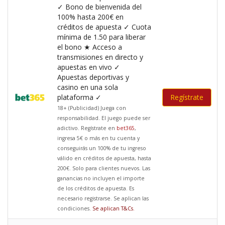
✓ Bono de bienvenida del
100% hasta 200€ en
créditos de apuesta ✓ Cuota
mínima de 1.50 para liberar
el bono ★ Acceso a
transmisiones en directo y
apuestas en vivo ✓
Apuestas deportivas y
casino en una sola
plataforma ✓
Regístrate
18+ (Publicidad) Juega con
responsabilidad. El juego puede ser
adictivo. Regístrate en
bet365
,
ingresa 5€ o más en tu cuenta y
conseguirás un 100% de tu ingreso
válido en créditos de apuesta, hasta
200€. Solo para clientes nuevos. Las
ganancias no incluyen el importe
de los créditos de apuesta. Es
necesario registrarse. Se aplican las
condiciones.
Se aplican T&Cs
.