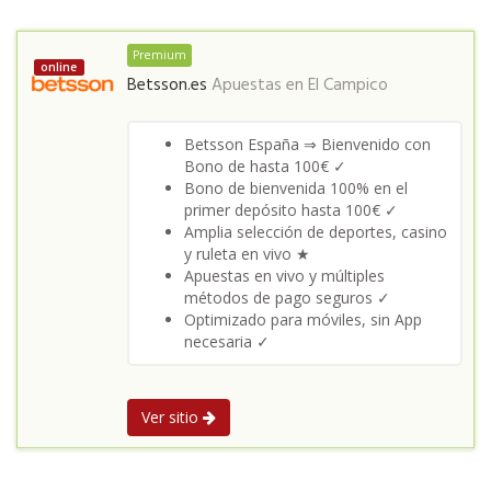
Premium
online
Betsson.es
Apuestas en
El Campico
Betsson España ⇒ Bienvenido con
Bono de hasta 100€ ✓
Bono de bienvenida 100% en el
primer depósito hasta 100€ ✓
Amplia selección de deportes, casino
y ruleta en vivo ★
Apuestas en vivo y múltiples
métodos de pago seguros ✓
Optimizado para móviles, sin App
necesaria ✓
Ver sitio