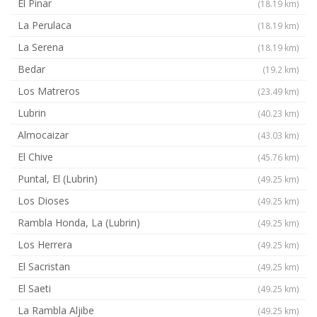
El Pinar
(18.19 km)
La Perulaca
(18.19 km)
La Serena
(18.19 km)
Bedar
(19.2 km)
Los Matreros
(23.49 km)
Lubrin
(40.23 km)
Almocaizar
(43.03 km)
El Chive
(45.76 km)
Puntal, El (Lubrin)
(49.25 km)
Los Dioses
(49.25 km)
Rambla Honda, La (Lubrin)
(49.25 km)
Los Herrera
(49.25 km)
El Sacristan
(49.25 km)
El Saeti
(49.25 km)
La Rambla Aljibe
(49.25 km)