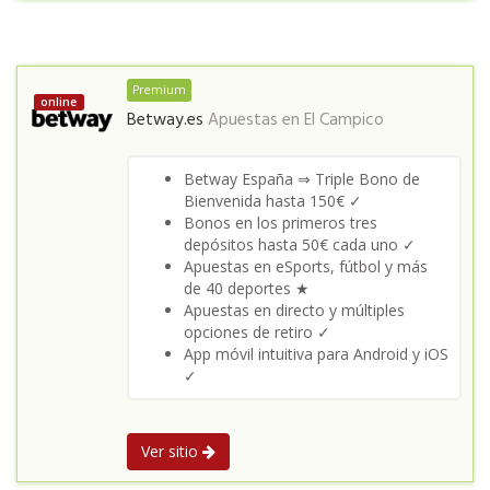
Premium
online
Betway.es
Apuestas en
El Campico
Betway España ⇒ Triple Bono de
Bienvenida hasta 150€ ✓
Bonos en los primeros tres
depósitos hasta 50€ cada uno ✓
Apuestas en eSports, fútbol y más
de 40 deportes ★
Apuestas en directo y múltiples
opciones de retiro ✓
App móvil intuitiva para Android y iOS
✓
Ver sitio