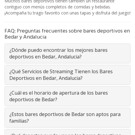
Muchos bares deportivos tienen también un restaurante
contiguo con menús completos de comidas y bebidas.
¡Acompaña tu trago favorito con unas tapas y disfruta del juego!
FAQ: Preguntas frecuentes sobre bares deportivos en
Bedar y Andalucia
¿Dónde puedo encontrar los mejores bares
deportivos en Bedar, Andalucia?
¿Qué Servicios de Streaming Tienen los Bares
Deportivos en Bedar, Andalucia?
¿Cuál es el horario de apertura de los bares
deportivos de Bedar?
¿Estos bares deportivos de Bedar son aptos para
familias?