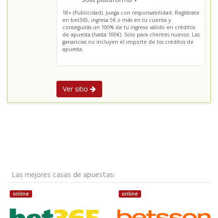
18+ (Publicidad). Juega con responsabilidad. Regístrate
en bet365, ingresa 5€ o más en tu cuenta y
conseguirás un 100% de tu ingreso válido en créditos
de apuesta (hasta 100€). Solo para clientes nuevos. Las
ganancias no incluyen el importe de los créditos de
apuesta.
Ver sitio
Las mejores casas de apuestas:
online
online