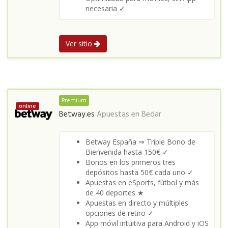
necesaria ✓
Ver sitio
Premium
online
Betway.es
Apuestas en
Bedar
Betway España ⇒ Triple Bono de
Bienvenida hasta 150€ ✓
Bonos en los primeros tres
depósitos hasta 50€ cada uno ✓
Apuestas en eSports, fútbol y más
de 40 deportes ★
Apuestas en directo y múltiples
opciones de retiro ✓
App móvil intuitiva para Android y iOS