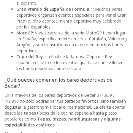
al ciclismo.
Gran Premio de España de Fórmula 1
: Muchos bares
deportivos organizan eventos especiales para ver el Gran
Premio, otro acontecimiento deportivo muy celebrado
por los españoles.
MotoGP
: Varias carreras de la serie MotoGP tienen lugar
en España, específicamente en Jerez, Cataluña, Valencia y
Aragón, y son transmitidas en directo en muchos bares
deportivos.
Copa del Rey
: La final de la famosa Copa del Rey
española es otro de los eventos que hace que se llenen
los bares deportivos año tras año.
¿Qué puedes comer en los bares deportivos de
Bedar?
En la mayoría de los bares deportivos de Bedar 371.939 /
-19.817 no sólo podrás ver tus partidos favoritos, sino también
degustar la gastronomía local e internacional. La oferta abarca
desde las
tapas
típicas de la cocina española hasta platos
populares como
Tapas
,
pizzas
,
hamburguesas
y
algunas
especialidades asiáticas
.