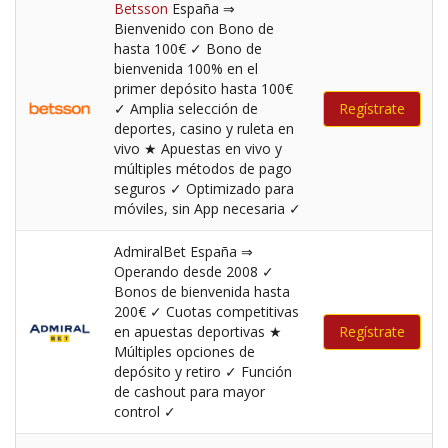
Betsson
España ⇒
Bienvenido con Bono de
hasta 100€ ✓ Bono de
bienvenida 100% en el
primer depósito hasta 100€
✓ Amplia selección de
Regístrate
deportes, casino y ruleta en
vivo ★ Apuestas en vivo y
múltiples métodos de pago
seguros ✓ Optimizado para
móviles, sin App necesaria ✓
AdmiralBet España ⇒
Operando desde 2008 ✓
Bonos de bienvenida hasta
200€ ✓ Cuotas competitivas
en apuestas deportivas ★
Regístrate
Múltiples opciones de
depósito y retiro ✓ Función
de cashout para mayor
control ✓