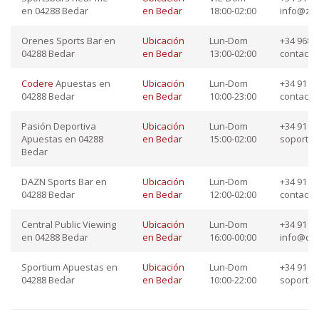
en 04288 Bedar
en Bedar
18:00-02:00
info@zo
Orenes Sports Bar en
Ubicación
Lun-Dom
+34 968 1
04288 Bedar
en Bedar
13:00-02:00
contact
Codere
Apuestas en
Ubicación
Lun-Dom
+34 91 23
04288 Bedar
en Bedar
10:00-23:00
contact
Pasión Deportiva
Ubicación
Lun-Dom
+34 91 23
Apuestas en 04288
en Bedar
15:00-02:00
soporte
Bedar
DAZN Sports Bar en
Ubicación
Lun-Dom
+34 91 65
04288 Bedar
en Bedar
12:00-02:00
contact
Central Public Viewing
Ubicación
Lun-Dom
+34 91 76
en 04288 Bedar
en Bedar
16:00-00:00
info@dep
Sportium Apuestas en
Ubicación
Lun-Dom
+34 91 45
04288 Bedar
en Bedar
10:00-22:00
soporte