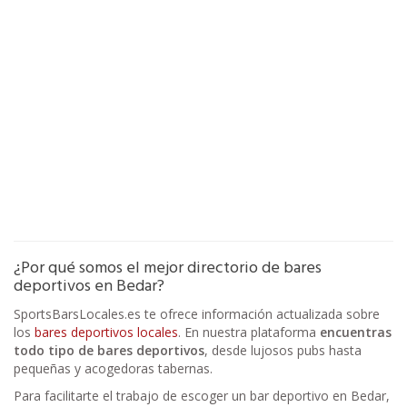
¿Por qué somos el mejor directorio de bares
deportivos en Bedar?
SportsBarsLocales.es te ofrece información actualizada sobre
los
bares deportivos locales
. En nuestra plataforma
encuentras
todo tipo de bares deportivos
, desde lujosos pubs hasta
pequeñas y acogedoras tabernas.
Para facilitarte el trabajo de escoger un bar deportivo en Bedar,