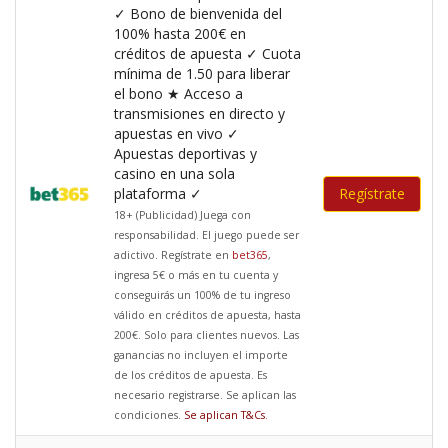
✓ Bono de bienvenida del
100% hasta 200€ en
créditos de apuesta ✓ Cuota
mínima de 1.50 para liberar
el bono ★ Acceso a
transmisiones en directo y
apuestas en vivo ✓
Apuestas deportivas y
casino en una sola
plataforma ✓
Regístrate
18+ (Publicidad) Juega con
responsabilidad. El juego puede ser
adictivo. Regístrate en
bet365
,
ingresa 5€ o más en tu cuenta y
conseguirás un 100% de tu ingreso
válido en créditos de apuesta, hasta
200€. Solo para clientes nuevos. Las
ganancias no incluyen el importe
de los créditos de apuesta. Es
necesario registrarse. Se aplican las
condiciones.
Se aplican T&Cs
.