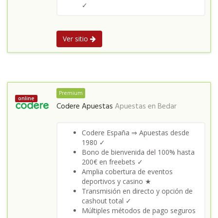
✓
Ver sitio
Premium
online
Codere Apuestas
Apuestas en
Bedar
Codere España ⇒ Apuestas desde
1980 ✓
Bono de bienvenida del 100% hasta
200€ en freebets ✓
Amplia cobertura de eventos
deportivos y casino ★
Transmisión en directo y opción de
cashout total ✓
Múltiples métodos de pago seguros