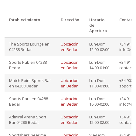
Establecimiento
Dirección
Horario
Contact
de
Apertura
The Sports Lounge en
Ubicación
Lun-Dom
+34 91 87
04288 Bedar
en Bedar
12:00-02:00
info@sp
Sports Pub en 04288
Ubicación
Lun-Dom
+34 91 34
Bedar
en Bedar
14:00-01:00
contact
Match Point Sports Bar
Ubicación
Lun-Dom
+34 902 4
en 04288 Bedar
en Bedar
11:00-01:00
soporte
Sports Bars en 04288
Ubicación
Lun-Dom
+34 91 78
Bedar
en Bedar
16:00-02:00
info@ele
Admiral Arena Sport
Ubicación
Lun-Dom
+34 91 12
Bar 04288 Bedar
en Bedar
12:00-02:00
contacto
Sportsbars near me
Ubicación
Vie-Dom
+34 91 87