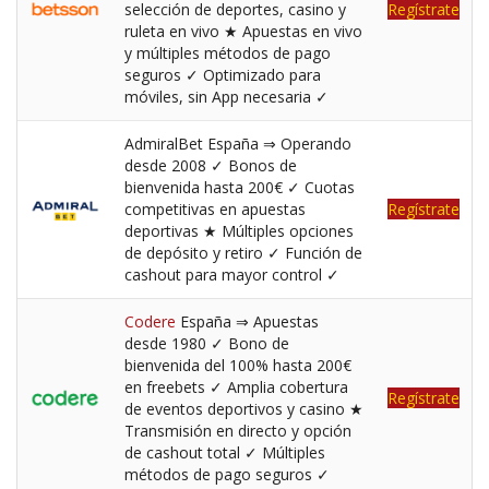
selección de deportes, casino y
Regístrate
ruleta en vivo ★ Apuestas en vivo
y múltiples métodos de pago
seguros ✓ Optimizado para
móviles, sin App necesaria ✓
AdmiralBet España ⇒ Operando
desde 2008 ✓ Bonos de
bienvenida hasta 200€ ✓ Cuotas
competitivas en apuestas
Regístrate
deportivas ★ Múltiples opciones
de depósito y retiro ✓ Función de
cashout para mayor control ✓
Codere
España ⇒ Apuestas
desde 1980 ✓ Bono de
bienvenida del 100% hasta 200€
en freebets ✓ Amplia cobertura
Regístrate
de eventos deportivos y casino ★
Transmisión en directo y opción
de cashout total ✓ Múltiples
métodos de pago seguros ✓