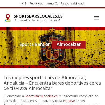
Skip
| +18 | Publicidad | Juega Con Responsabilidad |
to
main
content
Toggl
navig
Sports Bars en
Almocaizar
Los mejores sports bars de Almocaizar,
Andalucia – Encuentra bares deportivos cerca
de ti 04289 Almocaizar
¡Bienvenido a
SportsBarsLocales.es
, tu directorio completo de
bares deportivos en Almocaizar y toda
España
! 04289