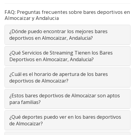
FAQ: Preguntas frecuentes sobre bares deportivos en
Almocaizar y Andalucia
¿Dónde puedo encontrar los mejores bares
deportivos en Almocaizar, Andalucia?
¿Qué Servicios de Streaming Tienen los Bares
Deportivos en Almocaizar, Andalucia?
¿Cuál es el horario de apertura de los bares
deportivos de Almocaizar?
¿Estos bares deportivos de Almocaizar son aptos
para familias?
¿Qué deportes puedo ver en los bares deportivos
de Almocaizar?