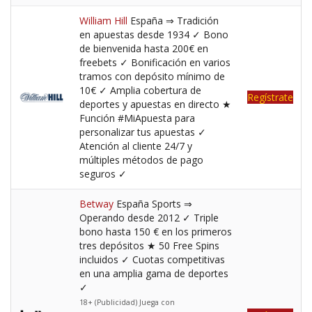
William Hill
España ⇒ Tradición
en apuestas desde 1934 ✓ Bono
de bienvenida hasta 200€ en
freebets ✓ Bonificación en varios
tramos con depósito mínimo de
10€ ✓ Amplia cobertura de
Regístrate
deportes y apuestas en directo ★
Función #MiApuesta para
personalizar tus apuestas ✓
Atención al cliente 24/7 y
múltiples métodos de pago
seguros ✓
Betway
España Sports ⇒
Operando desde 2012 ✓ Triple
bono hasta 150 € en los primeros
tres depósitos ★ 50 Free Spins
incluidos ✓ Cuotas competitivas
en una amplia gama de deportes
✓
18+ (Publicidad) Juega con