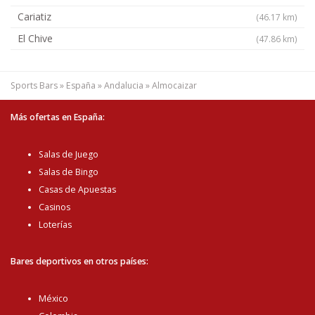
Cariatiz
(46.17 km)
El Chive
(47.86 km)
Sports Bars
»
España
»
Andalucia
»
Almocaizar
Más ofertas en España:
Salas de Juego
Salas de Bingo
Casas de Apuestas
Casinos
Loterías
Bares deportivos en otros países:
México