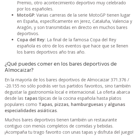
Premio, otro acontecimiento deportivo muy celebrado
por los españoles.
MotoGP
: Varias carreras de la serie MotoGP tienen lugar
en España, específicamente en Jerez, Cataluña, Valencia y
Aragón, y son transmitidas en directo en muchos bares
deportivos.
Copa del Rey
: La final de la famosa Copa del Rey
española es otro de los eventos que hace que se llenen
los bares deportivos año tras año.
¿Qué puedes comer en los bares deportivos de
Almocaizar?
En la mayoría de los bares deportivos de Almocaizar 371.376 /
-20.155 no sólo podrás ver tus partidos favoritos, sino también
degustar la gastronomía local e internacional. La oferta abarca
desde las
tapas
típicas de la cocina española hasta platos
populares como
Tapas
,
pizzas
,
hamburguesas
y
algunas
especialidades asiáticas
.
Muchos bares deportivos tienen también un restaurante
contiguo con menús completos de comidas y bebidas.
¡Acompaña tu trago favorito con unas tapas y disfruta del juego!