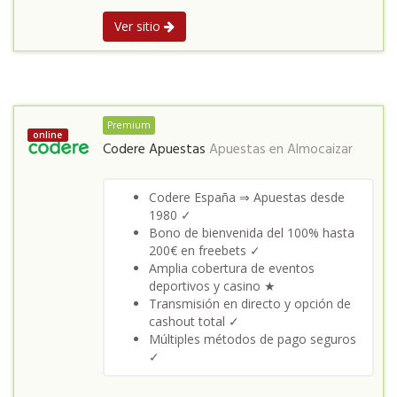
Ver sitio
Premium
online
Codere Apuestas
Apuestas en
Almocaizar
Codere España ⇒ Apuestas desde
1980 ✓
Bono de bienvenida del 100% hasta
200€ en freebets ✓
Amplia cobertura de eventos
deportivos y casino ★
Transmisión en directo y opción de
cashout total ✓
Múltiples métodos de pago seguros
✓