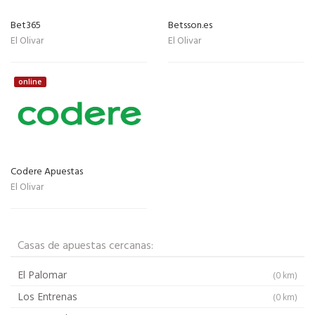
Bet365
Betsson.es
El Olivar
El Olivar
online
Codere Apuestas
El Olivar
Casas de apuestas cercanas:
El Palomar
(0 km)
Los Entrenas
(0 km)