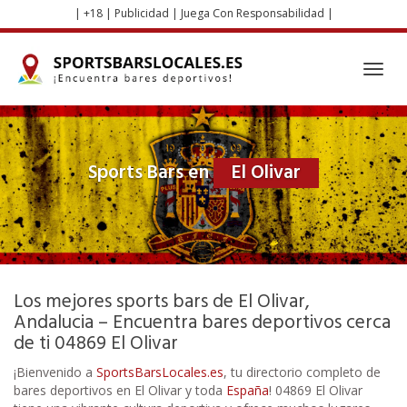
Skip
| +18 | Publicidad | Juega Con Responsabilidad |
to
main
content
Toggl
navig
Sports Bars en
El Olivar
Los mejores sports bars de El Olivar,
Andalucia – Encuentra bares deportivos cerca
de ti 04869 El Olivar
¡Bienvenido a
SportsBarsLocales.es
, tu directorio completo de
bares deportivos en El Olivar y toda
España
! 04869 El Olivar