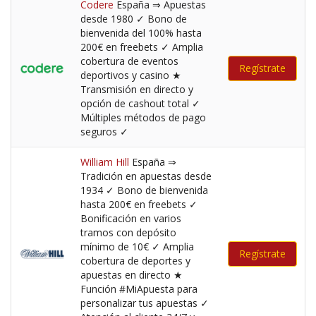
Codere
España ⇒ Apuestas
desde 1980 ✓ Bono de
bienvenida del 100% hasta
200€ en freebets ✓ Amplia
cobertura de eventos
Regístrate
deportivos y casino ★
Transmisión en directo y
opción de cashout total ✓
Múltiples métodos de pago
seguros ✓
William Hill
España ⇒
Tradición en apuestas desde
1934 ✓ Bono de bienvenida
hasta 200€ en freebets ✓
Bonificación en varios
tramos con depósito
mínimo de 10€ ✓ Amplia
Regístrate
cobertura de deportes y
apuestas en directo ★
Función #MiApuesta para
personalizar tus apuestas ✓