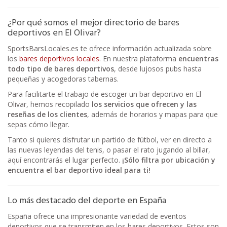
¿Por qué somos el mejor directorio de bares
deportivos en El Olivar?
SportsBarsLocales.es te ofrece información actualizada sobre
los
bares deportivos locales
. En nuestra plataforma
encuentras
todo tipo de bares deportivos
, desde lujosos pubs hasta
pequeñas y acogedoras tabernas.
Para facilitarte el trabajo de escoger un bar deportivo en El
Olivar, hemos recopilado
los servicios que ofrecen y las
reseñas de los clientes
, además de horarios y mapas para que
sepas cómo llegar.
Tanto si quieres disfrutar un partido de fútbol, ver en directo a
las nuevas leyendas del tenis, o pasar el rato jugando al billar,
aquí encontrarás el lugar perfecto.
¡Sólo filtra por ubicación y
encuentra el bar deportivo ideal para ti!
Lo más destacado del deporte en España
España ofrece una impresionante variedad de eventos
deportivos que se transmiten en los bares deportivos. Estos son