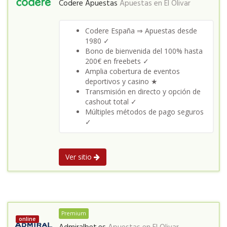
Codere Apuestas
Apuestas en
El Olivar
Codere España ⇒ Apuestas desde
1980 ✓
Bono de bienvenida del 100% hasta
200€ en freebets ✓
Amplia cobertura de eventos
deportivos y casino ★
Transmisión en directo y opción de
cashout total ✓
Múltiples métodos de pago seguros
✓
Ver sitio
Premium
online