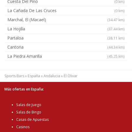
Cuesta Del Pino
(0 km)
La Cañada De Las Cruces
(0 km)
Marchal, El (Macael)
(34.47 km)
La Hojilla
(37.44 km)
Partaloa
(38.11 km)
Cantoria
(44.34 km)
La Piedra Amarilla
(45.25 km)
Sports Bars
»
España
»
Andalucia
»
El Olivar
Más ofertas en España:
Salas de Juego
Salas de Bingo
Casas de Apuestas
Casinos