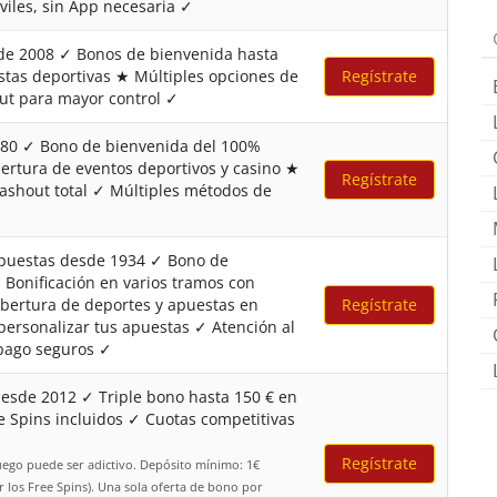
iles, sin App necesaria ✓
e 2008 ✓ Bonos de bienvenida hasta
tas deportivas ★ Múltiples opciones de
Regístrate
out para mayor control ✓
80 ✓ Bono de bienvenida del 100%
ertura de eventos deportivos y casino ★
Regístrate
cashout total ✓ Múltiples métodos de
puestas desde 1934 ✓ Bono de
 Bonificación en varios tramos con
bertura de deportes y apuestas en
Regístrate
ersonalizar tus apuestas ✓ Atención al
 pago seguros ✓
sde 2012 ✓ Triple bono hasta 150 € en
e Spins incluidos ✓ Cuotas competitivas
Regístrate
juego puede ser adictivo. Depósito mínimo: 1€
 los Free Spins). Una sola oferta de bono por