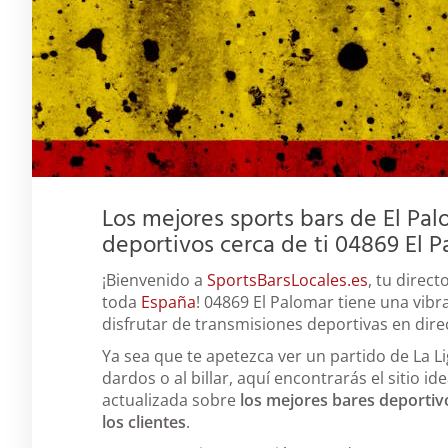
Los mejores sports bars de El Pa
deportivos cerca de ti 04869 El 
¡Bienvenido a
SportsBarsLocales.es
, tu direc
toda
España
! 04869 El Palomar tiene una vib
disfrutar de transmisiones deportivas en dir
Ya sea que te apetezca ver un partido de La 
dardos o al billar, aquí encontrarás el sitio i
actualizada sobre
los mejores bares deportivo
los clientes
.