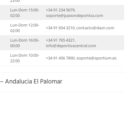
23:00
Lun-Dom 15:00-
+34 91 234 5679,
02:00
soporte@pasiondeportiva.com
Lun-Dom 12:00-
+34 91 654 3210, contacto@dazn.com
02:00
Lun-Dom 16:00-
+34 91 765 4321,
00:00
info@deportivacentral.com
Lun-Dom 10:00-
+34 91 456 7890, soporte@sportium.es
22:00
– Andalucia El Palomar