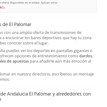
a oferta disponibles en el enlace. Aplican otros
T&Cs
.
s de El Palomar
s con una amplia oferta de transmisiones de
a a encontrar los bares deportivos que hay tu zona
bes conocer sobre el lugar.
aña puedes ver los deportes en pantallas gigantes o
 ofrecen opciones de entretenimiento como
dardos,
ales de apuestas
para añadirle aún más emoción al
Palomar en nuestro directorio, escríbenos un mensaje
remos.
s de Andalucia El Palomar y alrededores con
o