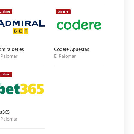
online
online
dmiralbet.es
Codere Apuestas
l Palomar
El Palomar
online
et365
l Palomar