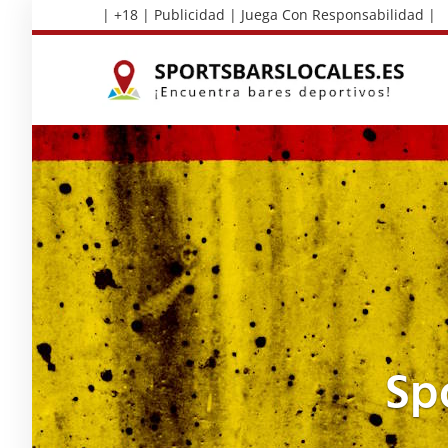
Skip
| +18 | Publicidad | Juega Con Responsabilidad |
to
main
content
Sp