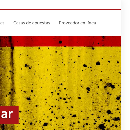
nes
Casas de apuestas
Proveedor en línea
ar