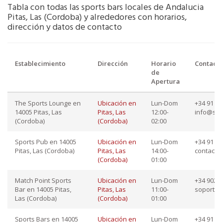
Tabla con todas las sports bars locales de Andalucia
Pitas, Las (Cordoba) y alrededores con horarios,
dirección y datos de contacto
Establecimiento
Dirección
Horario
Contact
de
Apertura
The Sports Lounge en
Ubicación en
Lun-Dom
+34 91 87
14005 Pitas, Las
Pitas, Las
12:00-
info@sp
(Cordoba)
(Cordoba)
02:00
Sports Pub en 14005
Ubicación en
Lun-Dom
+34 91 34
Pitas, Las (Cordoba)
Pitas, Las
14:00-
contact
(Cordoba)
01:00
Match Point Sports
Ubicación en
Lun-Dom
+34 902 4
Bar en 14005 Pitas,
Pitas, Las
11:00-
soporte
Las (Cordoba)
(Cordoba)
01:00
Sports Bars en 14005
Ubicación en
Lun-Dom
+34 91 78