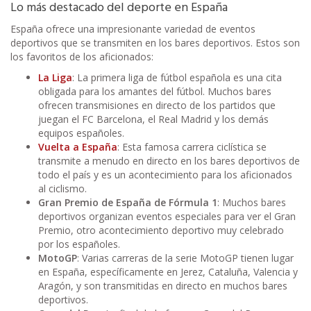
Lo más destacado del deporte en España
España ofrece una impresionante variedad de eventos
deportivos que se transmiten en los bares deportivos. Estos son
los favoritos de los aficionados:
La Liga
: La primera liga de fútbol española es una cita
obligada para los amantes del fútbol. Muchos bares
ofrecen transmisiones en directo de los partidos que
juegan el FC Barcelona, el Real Madrid y los demás
equipos españoles.
Vuelta a España
: Esta famosa carrera ciclística se
transmite a menudo en directo en los bares deportivos de
todo el país y es un acontecimiento para los aficionados
al ciclismo.
Gran Premio de España de Fórmula 1
: Muchos bares
deportivos organizan eventos especiales para ver el Gran
Premio, otro acontecimiento deportivo muy celebrado
por los españoles.
MotoGP
: Varias carreras de la serie MotoGP tienen lugar
en España, específicamente en Jerez, Cataluña, Valencia y
Aragón, y son transmitidas en directo en muchos bares
deportivos.