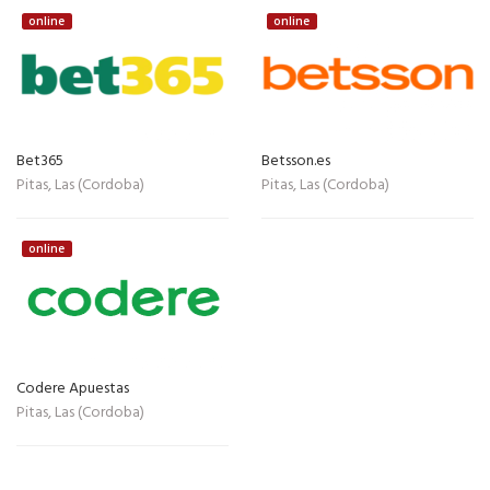
online
online
Bet365
Betsson.es
Pitas, Las (Cordoba)
Pitas, Las (Cordoba)
online
Codere Apuestas
Pitas, Las (Cordoba)