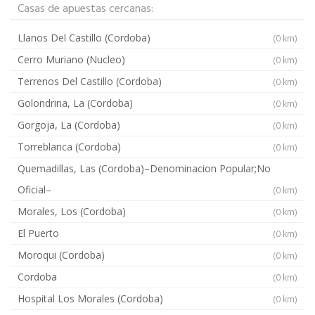
Casas de apuestas cercanas:
Llanos Del Castillo (Cordoba)
(0 km)
Cerro Muriano (Nucleo)
(0 km)
Terrenos Del Castillo (Cordoba)
(0 km)
Golondrina, La (Cordoba)
(0 km)
Gorgoja, La (Cordoba)
(0 km)
Torreblanca (Cordoba)
(0 km)
Quemadillas, Las (Cordoba)–Denominacion Popular;No
Oficial–
(0 km)
Morales, Los (Cordoba)
(0 km)
El Puerto
(0 km)
Moroqui (Cordoba)
(0 km)
Cordoba
(0 km)
Hospital Los Morales (Cordoba)
(0 km)