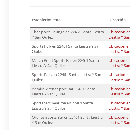
Establecimiento
Dirección
The Sports Lounge en 22461 Santa Liestra
Ubicación e
Y San Quilez
Liestra Y Sa
Sports Pub en 22461 Santa Liestra Y San
Ubicación e
Quilez
Liestra Y Sa
Match Point Sports Bar en 22461 Santa
Ubicación e
Liestra Y San Quilez
Liestra Y Sa
Sports Bars en 22461 Santa Liestra Y San
Ubicación e
Quilez
Liestra Y Sa
Admiral Arena Sport Bar 22461 Santa
Ubicación e
Liestra Y San Quilez
Liestra Y Sa
Sportsbars near me en 22461 Santa
Ubicación e
Liestra Y San Quilez
Liestra Y Sa
Orenes Sports Bar en 22461 Santa Liestra
Ubicación e
Y San Quilez
Liestra Y Sa