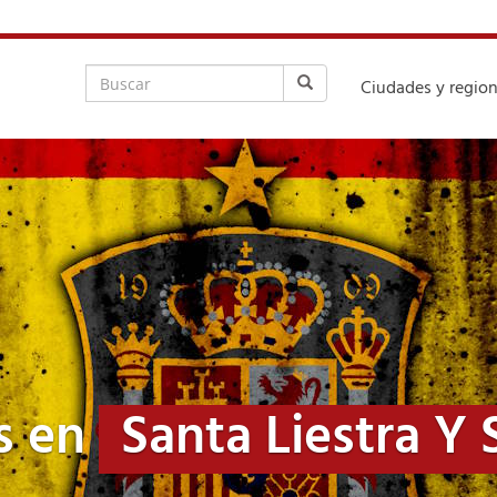
Ciudades y regio
s en
Santa Liestra Y 