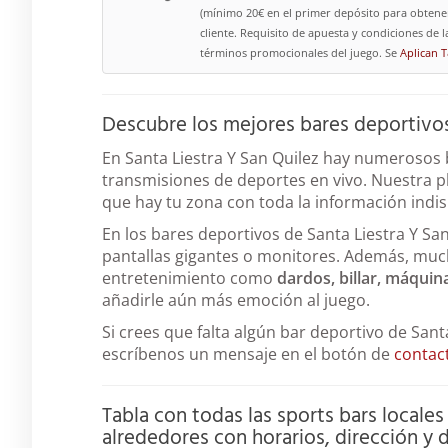
(mínimo 20€ en el primer depósito para obtener
cliente. Requisito de apuesta y condiciones de l
términos promocionales del juego. Se
Aplican 
Descubre los mejores bares deportivos
En Santa Liestra Y San Quilez hay numerosos 
transmisiones de deportes en vivo. Nuestra p
que hay tu zona con toda la información indi
En los bares deportivos de Santa Liestra Y Sa
pantallas gigantes o monitores. Además, muc
entretenimiento como
dardos, billar, máquin
añadirle aún más emoción al juego.
Si crees que falta algún bar deportivo de Sant
escríbenos un mensaje en el botón de
contac
Tabla con todas las sports bars locales
alrededores con horarios, dirección y