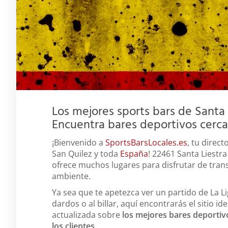
Los mejores sports bars de Santa 
Encuentra bares deportivos cerca 
¡Bienvenido a
SportsBarsLocales.es
, tu direc
San Quilez y toda
España
! 22461 Santa Liestra
ofrece muchos lugares para disfrutar de tran
ambiente.
Ya sea que te apetezca ver un partido de La 
dardos o al billar, aquí encontrarás el sitio i
actualizada sobre
los mejores bares deportivo
los clientes
.