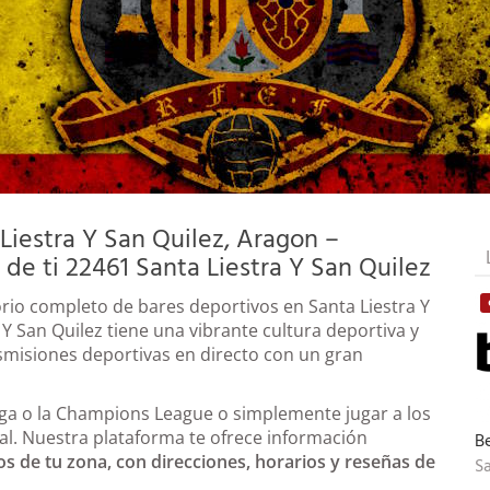
Liestra Y San Quilez, Aragon –
de ti 22461 Santa Liestra Y San Quilez
torio completo de bares deportivos en Santa Liestra Y
 Y San Quilez tiene una vibrante cultura deportiva y
smisiones deportivas en directo con un gran
Liga o la Champions League o simplemente jugar a los
deal. Nuestra plataforma te ofrece información
B
s de tu zona, con direcciones, horarios y reseñas de
Sa