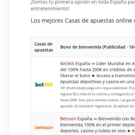
¡Somos tu primera opción en toda España par
entretenimiento!
Los mejores Casas de apuestas online
Casas de
Bono de bienvenida (Publicidad · 18+
apuestas
Bet365
España ⇒ Líder Mundial en A
del 100% hasta 200€ en créditos de
liberar el bono ★ Acceso a transmisi
Apuestas deportivas y casino en una
18+ (Publicidad) Juega con responsabilidad. El 
ingresa 5€ o más en tu cuenta y conseguirás un
hasta 200€. Solo para clientes nuevos. Las gana
apuesta. Es necesario registrarse. Se aplican la
Betsson
España ⇒ Bienvenido con Bo
bienvenida 100% en el primer depósi
deportes, casino y ruleta en vivo ★ 