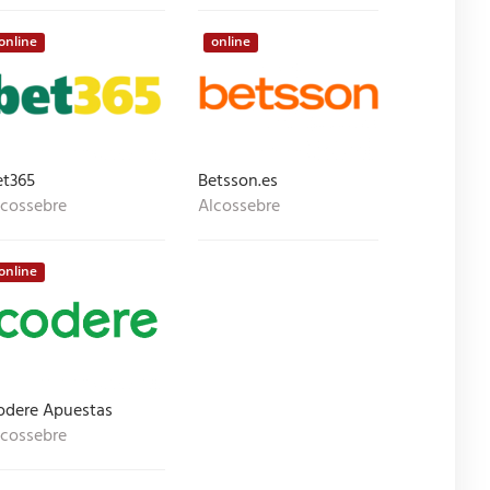
online
online
et365
Betsson.es
lcossebre
Alcossebre
online
odere Apuestas
lcossebre