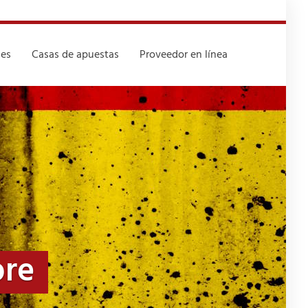
nes
Casas de apuestas
Proveedor en línea
bre