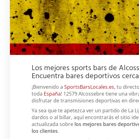
Los mejores sports bars de Alco
Encuentra bares deportivos cerca
¡Bienvenido a
SportsBarsLocales.es
, tu direc
toda
España
! 12579 Alcossebre tiene una vib
disfrutar de transmisiones deportivas en dir
Ya sea que te apetezca ver un partido de La 
dardos o al billar, aquí encontrarás el sitio i
actualizada sobre
los mejores bares deportivo
los clientes
.