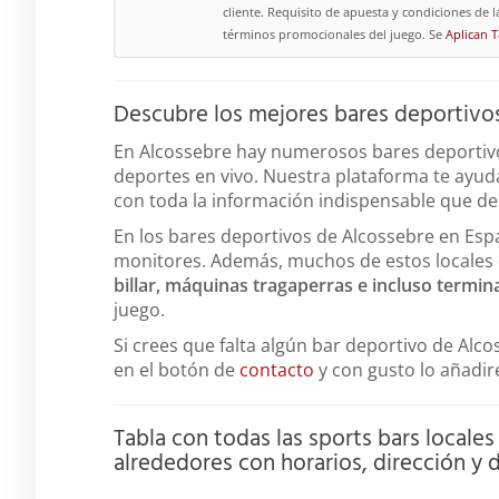
cliente. Requisito de apuesta y condiciones de l
términos promocionales del juego. Se
Aplican 
Descubre los mejores bares deportivo
En Alcossebre hay numerosos bares deportivo
deportes en vivo. Nuestra plataforma te ayud
con toda la información indispensable que de
En los bares deportivos de Alcossebre en Esp
monitores. Además, muchos de estos locales
billar, máquinas tragaperras e incluso termin
juego.
Si crees que falta algún bar deportivo de Alc
en el botón de
contacto
y con gusto lo añadi
Tabla con todas las sports bars local
alrededores con horarios, dirección y