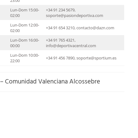
23:00
Lun-Dom 15:00-
+34 91 234 5679,
02:00
soporte@pasiondeportiva.com
Lun-Dom 12:00-
+34 91 654 3210, contacto@dazn.com
02:00
Lun-Dom 16:00-
+34 91 765 4321,
00:00
info@deportivacentral.com
Lun-Dom 10:00-
+34 91 456 7890, soporte@sportium.es
22:00
 – Comunidad Valenciana Alcossebre