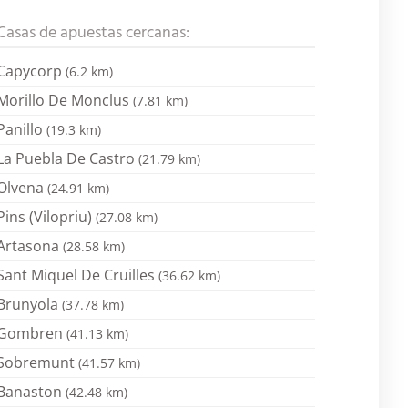
Casas de apuestas cercanas:
Capycorp
(6.2 km)
Morillo De Monclus
(7.81 km)
Panillo
(19.3 km)
La Puebla De Castro
(21.79 km)
Olvena
(24.91 km)
Pins (Vilopriu)
(27.08 km)
Artasona
(28.58 km)
Sant Miquel De Cruilles
(36.62 km)
Brunyola
(37.78 km)
Gombren
(41.13 km)
Sobremunt
(41.57 km)
Banaston
(42.48 km)