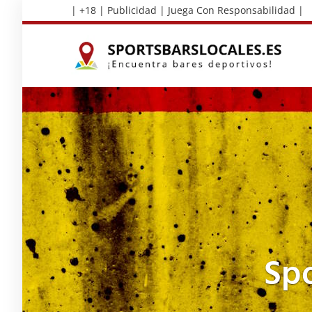
Skip
| +18 | Publicidad | Juega Con Responsabilidad |
to
main
content
Spo