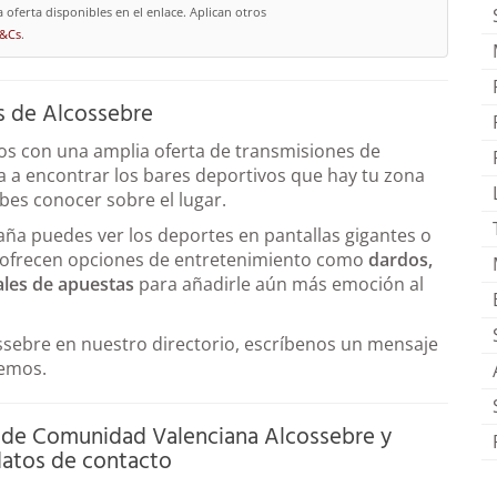
a oferta disponibles en el enlace. Aplican otros
T&Cs
.
s de Alcossebre
s con una amplia oferta de transmisiones de
a a encontrar los bares deportivos que hay tu zona
bes conocer sobre el lugar.
aña puedes ver los deportes en pantallas gigantes o
 ofrecen opciones de entretenimiento como
dardos,
ales de apuestas
para añadirle aún más emoción al
ossebre en nuestro directorio, escríbenos un mensaje
remos.
es de Comunidad Valenciana Alcossebre y
 datos de contacto