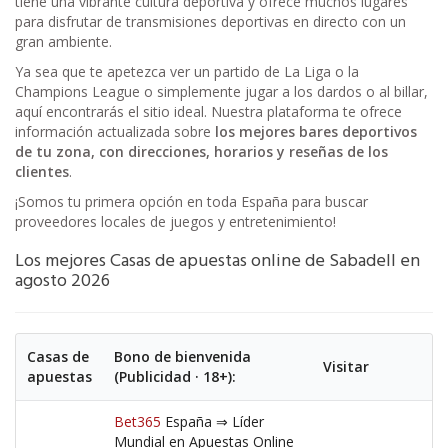
tiene una vibrante cultura deportiva y ofrece muchos lugares
para disfrutar de transmisiones deportivas en directo con un
gran ambiente.
Ya sea que te apetezca ver un partido de La Liga o la
Champions League o simplemente jugar a los dardos o al billar,
aquí encontrarás el sitio ideal. Nuestra plataforma te ofrece
información actualizada sobre
los mejores bares deportivos
de tu zona, con direcciones, horarios y reseñas de los
clientes
.
¡Somos tu primera opción en toda España para buscar
proveedores locales de juegos y entretenimiento!
Los mejores Casas de apuestas online de Sabadell en
agosto 2026
Casas de
Bono de bienvenida
Visitar
apuestas
(Publicidad · 18+):
Bet365
España ⇒ Líder
Mundial en Apuestas Online