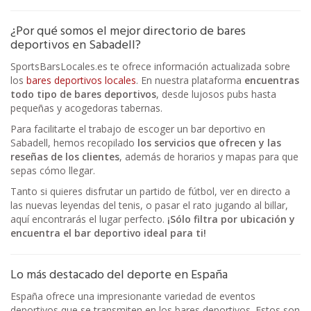
¿Por qué somos el mejor directorio de bares
deportivos en Sabadell?
SportsBarsLocales.es te ofrece información actualizada sobre
los
bares deportivos locales
. En nuestra plataforma
encuentras
todo tipo de bares deportivos
, desde lujosos pubs hasta
pequeñas y acogedoras tabernas.
Para facilitarte el trabajo de escoger un bar deportivo en
Sabadell, hemos recopilado
los servicios que ofrecen y las
reseñas de los clientes
, además de horarios y mapas para que
sepas cómo llegar.
Tanto si quieres disfrutar un partido de fútbol, ver en directo a
las nuevas leyendas del tenis, o pasar el rato jugando al billar,
aquí encontrarás el lugar perfecto.
¡Sólo filtra por ubicación y
encuentra el bar deportivo ideal para ti!
Lo más destacado del deporte en España
España ofrece una impresionante variedad de eventos
deportivos que se transmiten en los bares deportivos. Estos son