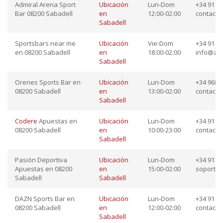
Admiral Arena Sport
Ubicación
Lun-Dom
+34 91 12
Bar 08200 Sabadell
en
12:00-02:00
contacto
Sabadell
Sportsbars near me
Ubicación
Vie-Dom
+34 91 87
en 08200 Sabadell
en
18:00-02:00
info@zo
Sabadell
Orenes Sports Bar en
Ubicación
Lun-Dom
+34 968 1
08200 Sabadell
en
13:00-02:00
contact
Sabadell
Codere
Apuestas en
Ubicación
Lun-Dom
+34 91 23
08200 Sabadell
en
10:00-23:00
contact
Sabadell
Pasión Deportiva
Ubicación
Lun-Dom
+34 91 23
Apuestas en 08200
en
15:00-02:00
soporte
Sabadell
Sabadell
DAZN Sports Bar en
Ubicación
Lun-Dom
+34 91 65
08200 Sabadell
en
12:00-02:00
contact
Sabadell