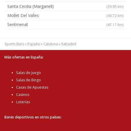
Santa Cecilia (Marganell)
(39.95 km)
Mollet Del Valles
(40.72 km)
Sentmenat
(47.17 km)
Sports Bars
»
España
»
Cataluna
»
Sabadell
Más ofertas en España:
Salas de Juego
Salas de Bingo
Casas de Apuestas
Casinos
Loterías
Bares deportivos en otros países: