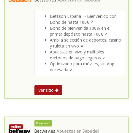
Betsson.es
Apuestas en
Sabadell
Betsson España ⇒ Bienvenido con
Bono de hasta 100€ ✓
Bono de bienvenida 100% en el
primer depósito hasta 100€ ✓
Amplia selección de deportes, casino
y ruleta en vivo ★
Apuestas en vivo y múltiples
métodos de pago seguros ✓
Optimizado para móviles, sin App
necesaria ✓
Ver sitio
Premium
online
Betway.es
Apuestas en
Sabadell