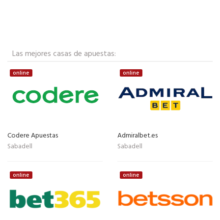
Las mejores casas de apuestas:
online
online
Codere Apuestas
Admiralbet.es
Sabadell
Sabadell
online
online