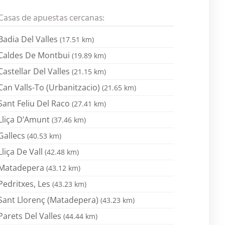
Casas de apuestas cercanas:
Badia Del Valles
(17.51 km)
Caldes De Montbui
(19.89 km)
Castellar Del Valles
(21.15 km)
Can Valls-To (Urbanitzacio)
(21.65 km)
Sant Feliu Del Raco
(27.41 km)
Lliça D’Amunt
(37.46 km)
Gallecs
(40.53 km)
Lliça De Vall
(42.48 km)
Matadepera
(43.12 km)
Pedritxes, Les
(43.23 km)
Sant Llorenç (Matadepera)
(43.23 km)
Parets Del Valles
(44.44 km)