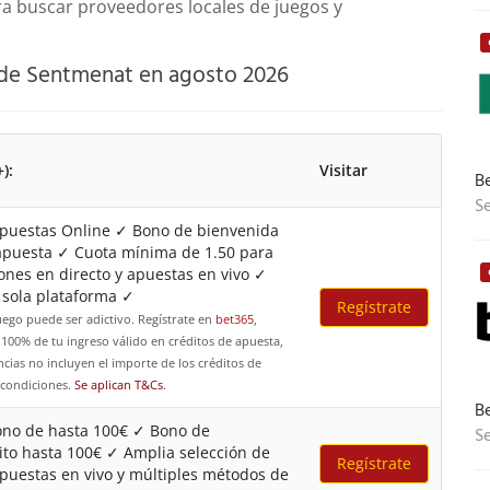
a buscar proveedores locales de juegos y
 de Sentmenat en agosto 2026
):
Visitar
B
S
puestas Online ✓ Bono de bienvenida
 apuesta ✓ Cuota mínima de 1.50 para
ones en directo y apuestas en vivo ✓
 sola plataforma ✓
Regístrate
juego puede ser adictivo. Regístrate en
bet365
,
 100% de tu ingreso válido en créditos de apuesta,
ncias no incluyen el importe de los créditos de
s condiciones.
Se aplican T&Cs
.
B
no de hasta 100€ ✓ Bono de
S
to hasta 100€ ✓ Amplia selección de
Regístrate
Apuestas en vivo y múltiples métodos de