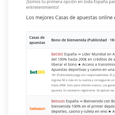
¡Somos tu primera opción en toda España par
entretenimiento!
Los mejores Casas de apuestas online
Casas de
Bono de bienvenida (Publicidad · 18+
apuestas
Bet365
España ⇒ Líder Mundial en A
del 100% hasta 200€ en créditos de
liberar el bono ★ Acceso a transmisi
Apuestas deportivas y casino en una
18+ (Publicidad) Juega con responsabilidad. El 
ingresa 5€ o más en tu cuenta y conseguirás un
hasta 200€. Solo para clientes nuevos. Las gana
apuesta. Es necesario registrarse. Se aplican la
Betsson
España ⇒ Bienvenido con Bo
bienvenida 100% en el primer depósi
deportes, casino y ruleta en vivo ★ 