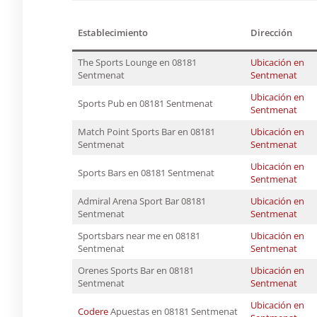
Establecimiento
Dirección
The Sports Lounge en 08181
Ubicación en
Sentmenat
Sentmenat
Ubicación en
Sports Pub en 08181 Sentmenat
Sentmenat
Match Point Sports Bar en 08181
Ubicación en
Sentmenat
Sentmenat
Ubicación en
Sports Bars en 08181 Sentmenat
Sentmenat
Admiral Arena Sport Bar 08181
Ubicación en
Sentmenat
Sentmenat
Sportsbars near me en 08181
Ubicación en
Sentmenat
Sentmenat
Orenes Sports Bar en 08181
Ubicación en
Sentmenat
Sentmenat
Ubicación en
Codere
Apuestas en 08181 Sentmenat