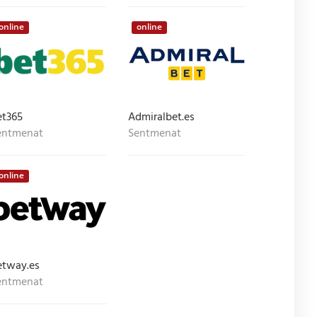
online
online
et365
Admiralbet.es
entmenat
Sentmenat
online
etway.es
entmenat