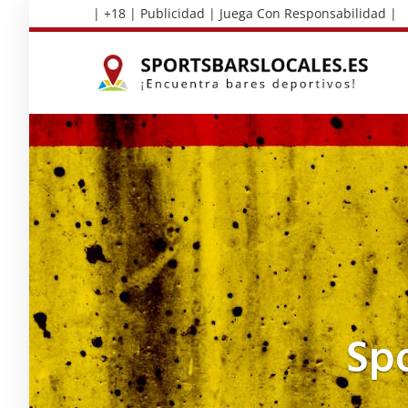
Skip
| +18 | Publicidad | Juega Con Responsabilidad |
to
main
content
Spo