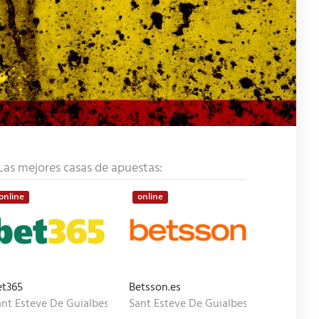
Las mejores casas de apuestas:
online
online
et365
Betsson.es
ant Esteve De Guialbes
Sant Esteve De Guialbes