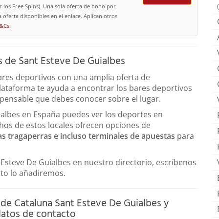
 los Free Spins). Una sola oferta de bono por
a oferta disponibles en el enlace. Aplican otros
T&Cs
.
s de Sant Esteve De Guialbes
res deportivos con una amplia oferta de
lataforma te ayuda a encontrar los bares deportivos
spensable que debes conocer sobre el lugar.
ialbes en España puedes ver los deportes en
hos de estos locales ofrecen opciones de
as tragaperras e incluso terminales de apuestas
para
t Esteve De Guialbes en nuestro directorio, escríbenos
to lo añadiremos.
s de Cataluna Sant Esteve De Guialbes y
 datos de contacto