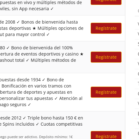
Apuestas en vivo y múltiples métodos de
iles, sin App necesaria ✓
e 2008 ✓ Bonos de bienvenida hasta
tas deportivas ★ Múltiples opciones de
Regístrate
out para mayor control ✓
80 ✓ Bono de bienvenida del 100%
ertura de eventos deportivos y casino ★
Regístrate
cashout total ✓ Múltiples métodos de
puestas desde 1934 ✓ Bono de
 Bonificación en varios tramos con
bertura de deportes y apuestas en
Regístrate
ersonalizar tus apuestas ✓ Atención al
 pago seguros ✓
sde 2012 ✓ Triple bono hasta 150 € en
e Spins incluidos ✓ Cuotas competitivas
Regístrate
juego puede ser adictivo. Depósito mínimo: 1€