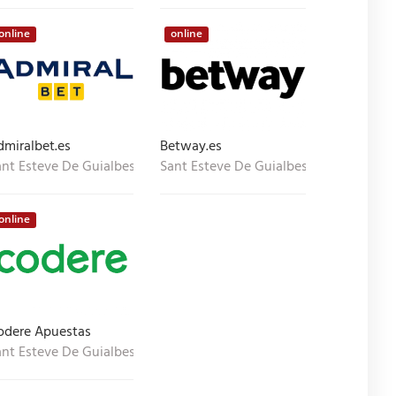
online
online
dmiralbet.es
Betway.es
ant Esteve De Guialbes
Sant Esteve De Guialbes
online
odere Apuestas
ant Esteve De Guialbes