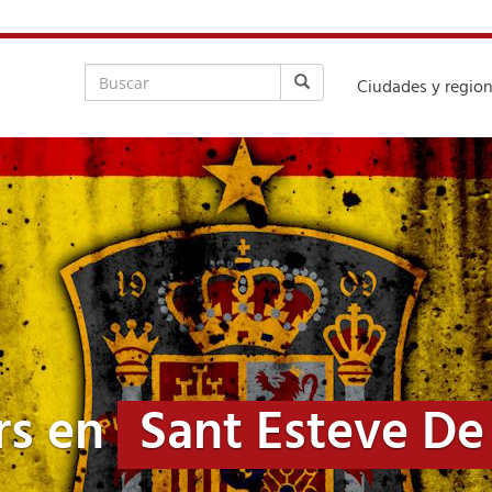
Ciudades y regio
rs en
Sant Esteve De