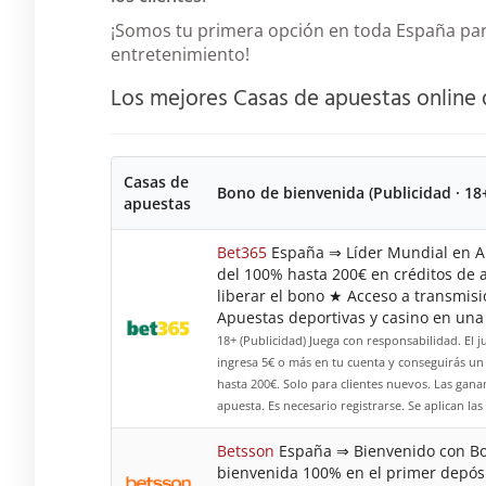
¡Somos tu primera opción en toda España par
entretenimiento!
Los mejores Casas de apuestas online
Casas de
Bono de bienvenida (Publicidad · 18+
apuestas
Bet365
España ⇒ Líder Mundial en A
del 100% hasta 200€ en créditos de
liberar el bono ★ Acceso a transmisi
Apuestas deportivas y casino en una
18+ (Publicidad) Juega con responsabilidad. El 
ingresa 5€ o más en tu cuenta y conseguirás un
hasta 200€. Solo para clientes nuevos. Las gana
apuesta. Es necesario registrarse. Se aplican la
Betsson
España ⇒ Bienvenido con Bo
bienvenida 100% en el primer depósi