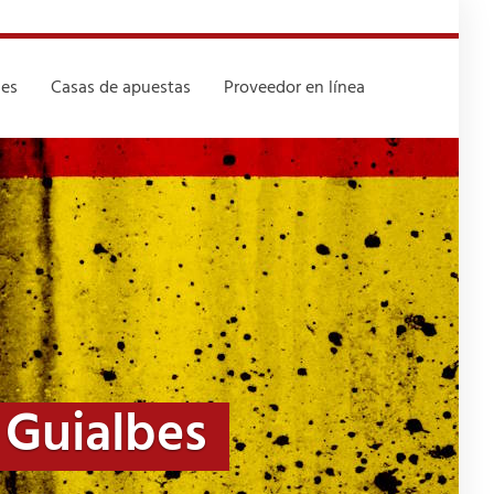
nes
Casas de apuestas
Proveedor en línea
 Guialbes