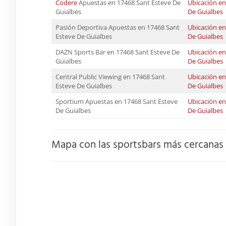
Codere
Apuestas en 17468 Sant Esteve De
Ubicación en
Guialbes
De Guialbes
Pasión Deportiva Apuestas en 17468 Sant
Ubicación en
Esteve De Guialbes
De Guialbes
DAZN Sports Bar en 17468 Sant Esteve De
Ubicación en
Guialbes
De Guialbes
Central Public Viewing en 17468 Sant
Ubicación en
Esteve De Guialbes
De Guialbes
Sportium Apuestas en 17468 Sant Esteve
Ubicación en
De Guialbes
De Guialbes
Mapa con las sportsbars más cercanas 