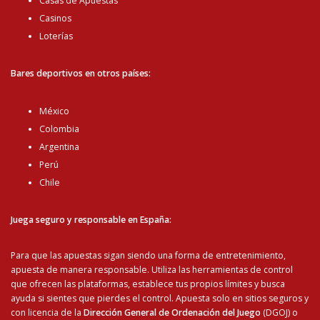
Casas de Apuestas
Casinos
Loterías
Bares deportivos en otros países:
México
Colombia
Argentina
Perú
Chile
Juega seguro y responsable en España:
Para que las apuestas sigan siendo una forma de entretenimiento,
apuesta de manera responsable. Utiliza las herramientas de control
que ofrecen las plataformas, establece tus propios límites y busca
ayuda si sientes que pierdes el control. Apuesta solo en sitios seguros y
con licencia de la
Dirección General de Ordenación del Juego
(DGOJ) o