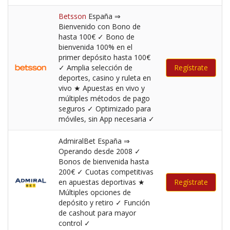
Betsson
España ⇒
Bienvenido con Bono de
hasta 100€ ✓ Bono de
bienvenida 100% en el
primer depósito hasta 100€
✓ Amplia selección de
Regístrate
deportes, casino y ruleta en
vivo ★ Apuestas en vivo y
múltiples métodos de pago
seguros ✓ Optimizado para
móviles, sin App necesaria ✓
AdmiralBet España ⇒
Operando desde 2008 ✓
Bonos de bienvenida hasta
200€ ✓ Cuotas competitivas
en apuestas deportivas ★
Regístrate
Múltiples opciones de
depósito y retiro ✓ Función
de cashout para mayor
control ✓