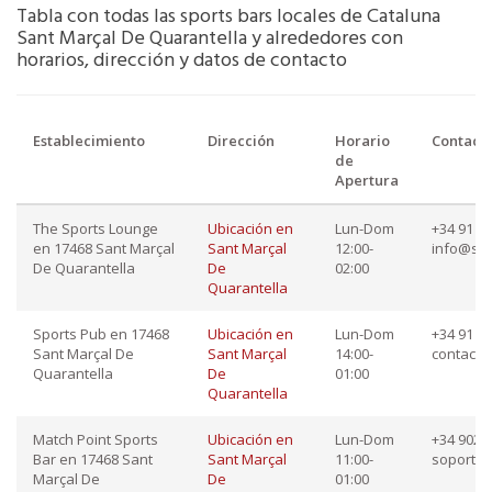
Tabla con todas las sports bars locales de Cataluna
Sant Marçal De Quarantella y alrededores con
horarios, dirección y datos de contacto
Establecimiento
Dirección
Horario
Contact
de
Apertura
The Sports Lounge
Ubicación en
Lun-Dom
+34 91 87
en 17468 Sant Marçal
Sant Marçal
12:00-
info@sp
De Quarantella
De
02:00
Quarantella
Sports Pub en 17468
Ubicación en
Lun-Dom
+34 91 34
Sant Marçal De
Sant Marçal
14:00-
contact
Quarantella
De
01:00
Quarantella
Match Point Sports
Ubicación en
Lun-Dom
+34 902 4
Bar en 17468 Sant
Sant Marçal
11:00-
soporte
Marçal De
De
01:00