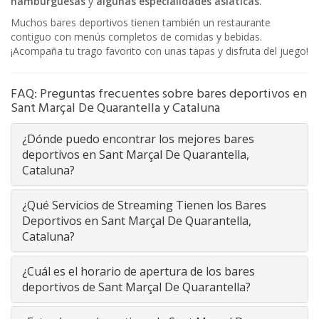
hamburguesas
y
algunas especialidades asiáticas
.
Muchos bares deportivos tienen también un restaurante
contiguo con menús completos de comidas y bebidas.
¡Acompaña tu trago favorito con unas tapas y disfruta del juego!
FAQ: Preguntas frecuentes sobre bares deportivos en
Sant Marçal De Quarantella y Cataluna
¿Dónde puedo encontrar los mejores bares
deportivos en Sant Marçal De Quarantella,
Cataluna?
¿Qué Servicios de Streaming Tienen los Bares
Deportivos en Sant Marçal De Quarantella,
Cataluna?
¿Cuál es el horario de apertura de los bares
deportivos de Sant Marçal De Quarantella?