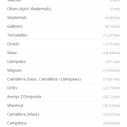
(0 km)
Olives (Ayto Vilademuls)
(0 km)
Vilademuls
(4.66 km)
Galliners
(8.73 km)
Terradelles
(12.67 km)
Orriols
(12.75 km)
Vilaür
(18.44 km)
Llampaies
(19.1 km)
Vilajoan
(19.36 km)
Camallera (Saus, Camallera I Llampaies)
(19.81 km)
Orfes
(22.79 km)
Arenys D’Emporda
(25.22 km)
Vilavenut
(25.53 km)
Camallera (Vilaür)
(25.82 km)
Campdora
(29.84 km)