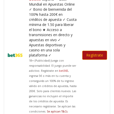
Mundial en Apuestas Online
✓ Bono de bienvenida del
100% hasta 200€ en
créditos de apuesta ✓ Cuota
mínima de 1.50 para liberar
el bono ★ Acceso a
transmisiones en directo y
apuestas en vivo ✓
Apuestas deportivas y
casino en una sola
plataforma ✓
Regístrate
18+ (Publicidad) Juega con
responsabilidad. El juego puede ser
adictivo. Regístrate en
bet365
,
ingresa 5€ o más en tu cuenta y
conseguirás un 100% de tu ingreso
válido en créditos de apuesta, hasta
200€. Solo para clientes nuevos. Las
ganancias no incluyen el importe
de los créditos de apuesta. Es
necesario registrarse. Se aplican las
condiciones.
Se aplican T&Cs
.