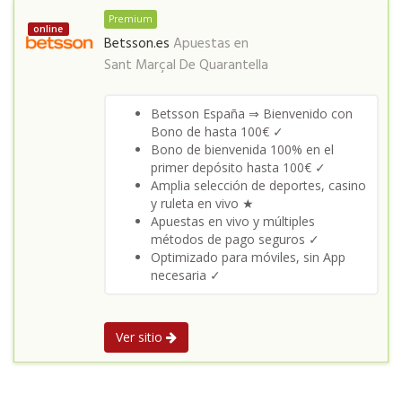
Premium
online
Betsson.es
Apuestas en
Sant Marçal De Quarantella
Betsson España ⇒ Bienvenido con
Bono de hasta 100€ ✓
Bono de bienvenida 100% en el
primer depósito hasta 100€ ✓
Amplia selección de deportes, casino
y ruleta en vivo ★
Apuestas en vivo y múltiples
métodos de pago seguros ✓
Optimizado para móviles, sin App
necesaria ✓
Ver sitio