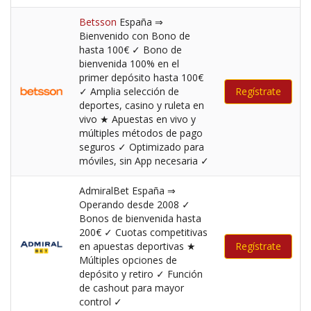
Betsson
España ⇒
Bienvenido con Bono de
hasta 100€ ✓ Bono de
bienvenida 100% en el
primer depósito hasta 100€
✓ Amplia selección de
Regístrate
deportes, casino y ruleta en
vivo ★ Apuestas en vivo y
múltiples métodos de pago
seguros ✓ Optimizado para
móviles, sin App necesaria ✓
AdmiralBet España ⇒
Operando desde 2008 ✓
Bonos de bienvenida hasta
200€ ✓ Cuotas competitivas
en apuestas deportivas ★
Regístrate
Múltiples opciones de
depósito y retiro ✓ Función
de cashout para mayor
control ✓