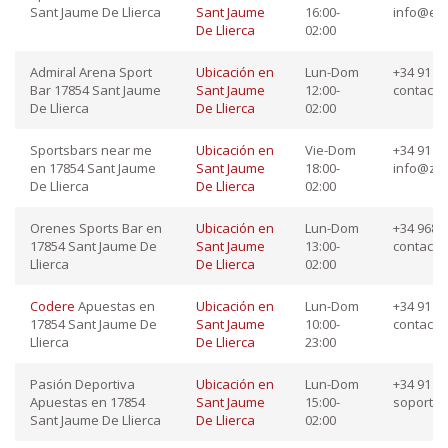
Sant Jaume De Llierca
Sant Jaume
16:00-
info@ele
De Llierca
02:00
Admiral Arena Sport
Ubicación en
Lun-Dom
+34 91 12
Bar 17854 Sant Jaume
Sant Jaume
12:00-
contacto
De Llierca
De Llierca
02:00
Sportsbars near me
Ubicación en
Vie-Dom
+34 91 87
en 17854 Sant Jaume
Sant Jaume
18:00-
info@zo
De Llierca
De Llierca
02:00
Orenes Sports Bar en
Ubicación en
Lun-Dom
+34 968 1
17854 Sant Jaume De
Sant Jaume
13:00-
contact
Llierca
De Llierca
02:00
Codere
Apuestas en
Ubicación en
Lun-Dom
+34 91 23
17854 Sant Jaume De
Sant Jaume
10:00-
contact
Llierca
De Llierca
23:00
Pasión Deportiva
Ubicación en
Lun-Dom
+34 91 23
Apuestas en 17854
Sant Jaume
15:00-
soporte
Sant Jaume De Llierca
De Llierca
02:00