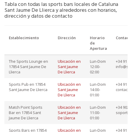
Tabla con todas las sports bars locales de Cataluna
Sant Jaume De Llierca y alrededores con horarios,
dirección y datos de contacto
Establecimiento
Dirección
Horario
Contact
de
Apertura
The Sports Lounge en
Ubicación en
Lun-Dom
+34 91 87
17854 Sant Jaume De
Sant Jaume
12:00-
info@sp
Llierca
De Llierca
02:00
Sports Pub en 17854
Ubicación en
Lun-Dom
+34 91 34
Sant Jaume De Llierca
Sant Jaume
14:00-
contact
De Llierca
01:00
Match Point Sports
Ubicación en
Lun-Dom
+34 902 4
Bar en 17854 Sant
Sant Jaume
11:00-
soporte
Jaume De Llierca
De Llierca
01:00
Sports Bars en 17854
Ubicación en
Lun-Dom
+34 91 78