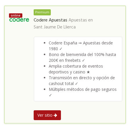
Premium
online
Codere Apuestas
Apuestas en
Sant Jaume De Llierca
Codere España ⇒ Apuestas desde
1980 ✓
Bono de bienvenida del 100% hasta
200€ en freebets ✓
Amplia cobertura de eventos
deportivos y casino ★
Transmisión en directo y opción de
cashout total ✓
Múltiples métodos de pago seguros
✓
Ver sitio