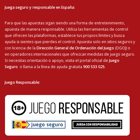
Juega seguro y responsable en España:
Para que las apuestas sigan siendo una forma de entretenimiento,
apuesta de manera responsable. Utiliza las herramientas de control
que ofrecen las plataformas, establece tus propios límites y busca
ayuda si sientes que pierdes el control. Apuesta solo en sitios seguros y
con licencia de la
Dirección General de Ordenación del Juego
(DGOJ) o
en operadores internacionales que ofrezcan medidas de juego seguro.
Si necesitas orientación o apoyo, visita el portal oficial de
Juego
Seguro
o llama a la línea de ayuda gratuita
900 533 025
.
Juego Responsable
: