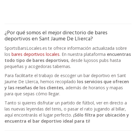
¿Por qué somos el mejor directorio de bares
deportivos en Sant Jaume De Llierca?
SportsBarsLocales.es te ofrece información actualizada sobre
los
bares deportivos locales
. En nuestra plataforma
encuentras
todo tipo de bares deportivos
, desde lujosos pubs hasta
pequeñas y acogedoras tabernas.
Para facilitarte el trabajo de escoger un bar deportivo en Sant
Jaume De Llierca, hemos recopilado
los servicios que ofrecen
y las reseñas de los clientes
, además de horarios y mapas
para que sepas cómo llegar.
Tanto si quieres disfrutar un partido de fútbol, ver en directo a
las nuevas leyendas del tenis, o pasar el rato jugando al billar,
aquí encontrarás el lugar perfecto.
¡Sólo filtra por ubicación y
encuentra el bar deportivo ideal para ti!