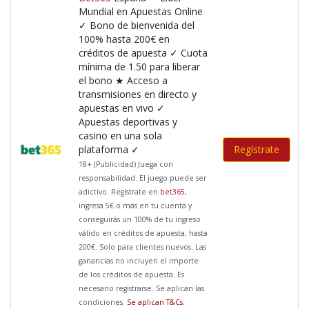
Mundial en Apuestas Online
✓ Bono de bienvenida del
100% hasta 200€ en
créditos de apuesta ✓ Cuota
mínima de 1.50 para liberar
el bono ★ Acceso a
transmisiones en directo y
apuestas en vivo ✓
Apuestas deportivas y
casino en una sola
plataforma ✓
Regístrate
18+ (Publicidad) Juega con
responsabilidad. El juego puede ser
adictivo. Regístrate en
bet365
,
ingresa 5€ o más en tu cuenta y
conseguirás un 100% de tu ingreso
válido en créditos de apuesta, hasta
200€. Solo para clientes nuevos. Las
ganancias no incluyen el importe
de los créditos de apuesta. Es
necesario registrarse. Se aplican las
condiciones.
Se aplican T&Cs
.