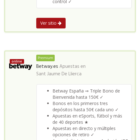
control ✓
Ver sitio
Premium
online
Betway.es
Apuestas en
Sant Jaume De Llierca
Betway España ⇒ Triple Bono de
Bienvenida hasta 150€ ✓
Bonos en los primeros tres
depósitos hasta 50€ cada uno ✓
Apuestas en eSports, fútbol y más
de 40 deportes ★
Apuestas en directo y múltiples
opciones de retiro ✓