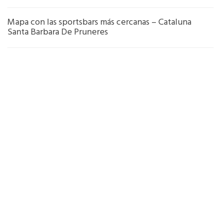
Mapa con las sportsbars más cercanas – Cataluna
Santa Barbara De Pruneres