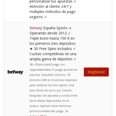
personalizar tus apuestas ✓
Atención al cliente 24/7 y
múltiples métodos de pago
seguros ✓
Betway
España Sports ⇒
Operando desde 2012 ✓
Triple bono hasta 150 € en
los primeros tres depósitos
★ 50 Free Spins incluidos ✓
Cuotas competitivas en una
amplia gama de deportes ✓
18+ (Publicidad) Juega con
responsabilidad, El juego puede ser
Regístrate
adictivo. Depósito mínimo: 1€
(mínimo 20€ en el primer depósito
para obtener los Free Spins). Una
sola oferta de bono por cliente.
Requisito de apuesta y condiciones
de la oferta disponibles en el
enlace. Aplican otros términos
promocionales del juego. Se