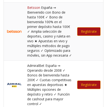
Betsson
España ⇒
Bienvenido con Bono de
hasta 100€ ✓ Bono de
bienvenida 100% en el
primer depósito hasta 100€
✓ Amplia selección de
Regístrate
deportes, casino y ruleta en
vivo ★ Apuestas en vivo y
múltiples métodos de pago
seguros ✓ Optimizado para
móviles, sin App necesaria ✓
AdmiralBet España ⇒
Operando desde 2008 ✓
Bonos de bienvenida hasta
200€ ✓ Cuotas competitivas
en apuestas deportivas ★
Regístrate
Múltiples opciones de
depósito y retiro ✓ Función
de cashout para mayor
control ✓