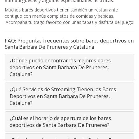
hamburguesas
y
algunas especialidades asiáticas
.
Muchos bares deportivos tienen también un restaurante
contiguo con menús completos de comidas y bebidas.
¡Acompaña tu trago favorito con unas tapas y disfruta del juego!
FAQ: Preguntas frecuentes sobre bares deportivos en
Santa Barbara De Pruneres y Cataluna
¿Dónde puedo encontrar los mejores bares
deportivos en Santa Barbara De Pruneres,
Cataluna?
¿Qué Servicios de Streaming Tienen los Bares
Deportivos en Santa Barbara De Pruneres,
Cataluna?
¿Cuál es el horario de apertura de los bares
deportivos de Santa Barbara De Pruneres?