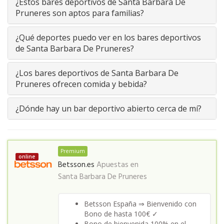
¿Estos bares deportivos de Santa Barbara De
Pruneres son aptos para familias?
¿Qué deportes puedo ver en los bares deportivos
de Santa Barbara De Pruneres?
¿Los bares deportivos de Santa Barbara De
Pruneres ofrecen comida y bebida?
¿Dónde hay un bar deportivo abierto cerca de mí?
Premium
online
Betsson.es
Apuestas en
Santa Barbara De Pruneres
Betsson España ⇒ Bienvenido con
Bono de hasta 100€ ✓
Bono de bienvenida 100% en el