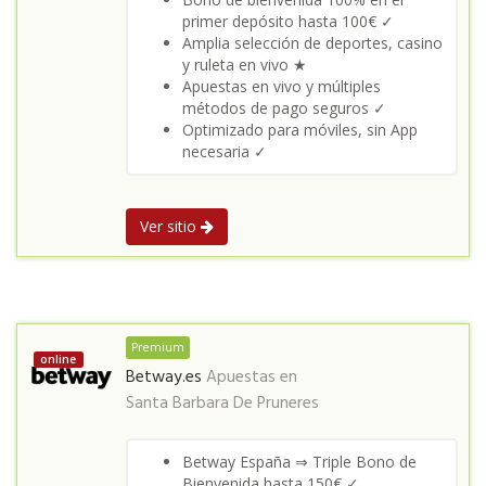
primer depósito hasta 100€ ✓
Amplia selección de deportes, casino
y ruleta en vivo ★
Apuestas en vivo y múltiples
métodos de pago seguros ✓
Optimizado para móviles, sin App
necesaria ✓
Ver sitio
Premium
online
Betway.es
Apuestas en
Santa Barbara De Pruneres
Betway España ⇒ Triple Bono de
Bienvenida hasta 150€ ✓