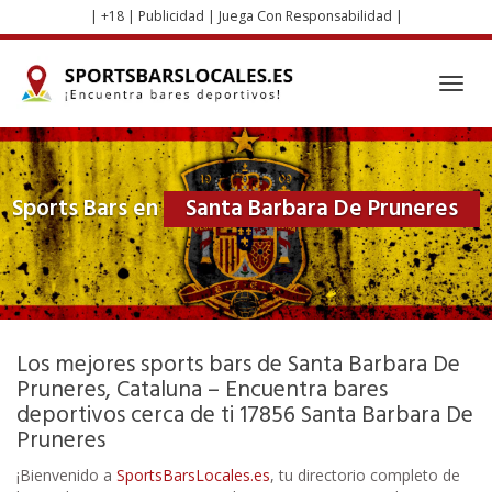
Skip
| +18 | Publicidad | Juega Con Responsabilidad |
to
main
content
Toggl
navig
Sports Bars en
Santa Barbara De Pruneres
Los mejores sports bars de Santa Barbara De
Pruneres, Cataluna – Encuentra bares
deportivos cerca de ti 17856 Santa Barbara De
Pruneres
¡Bienvenido a
SportsBarsLocales.es
, tu directorio completo de