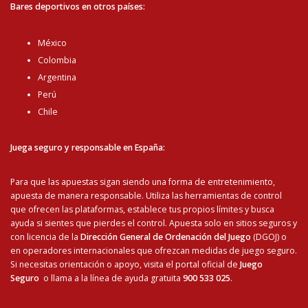
Bares deportivos en otros países:
México
Colombia
Argentina
Perú
Chile
Juega seguro y responsable en España:
Para que las apuestas sigan siendo una forma de entretenimiento,
apuesta de manera responsable. Utiliza las herramientas de control
que ofrecen las plataformas, establece tus propios límites y busca
ayuda si sientes que pierdes el control. Apuesta solo en sitios seguros y
con licencia de la
Dirección General de Ordenación del Juego
(DGOJ) o
en operadores internacionales que ofrezcan medidas de juego seguro.
Si necesitas orientación o apoyo, visita el portal oficial de
Juego
Seguro
o llama a la línea de ayuda gratuita
900 533 025
.