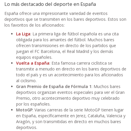
Lo más destacado del deporte en España
España ofrece una impresionante variedad de eventos
deportivos que se transmiten en los bares deportivos. Estos son
los favoritos de los aficionados:
La Liga
: La primera liga de fútbol española es una cita
obligada para los amantes del fútbol. Muchos bares
ofrecen transmisiones en directo de los partidos que
juegan el FC Barcelona, el Real Madrid y los demás
equipos españoles.
Vuelta a España
: Esta famosa carrera ciclística se
transmite a menudo en directo en los bares deportivos de
todo el país y es un acontecimiento para los aficionados
al ciclismo.
Gran Premio de España de Fórmula 1
: Muchos bares
deportivos organizan eventos especiales para ver el Gran
Premio, otro acontecimiento deportivo muy celebrado
por los españoles.
MotoGP
: Varias carreras de la serie MotoGP tienen lugar
en España, específicamente en Jerez, Cataluña, Valencia y
Aragón, y son transmitidas en directo en muchos bares
deportivos.