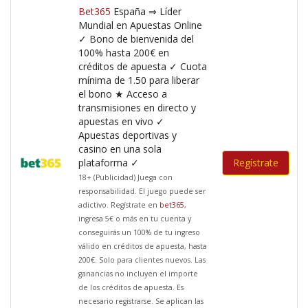
Bet365
España ⇒ Líder
Mundial en Apuestas Online
✓ Bono de bienvenida del
100% hasta 200€ en
créditos de apuesta ✓ Cuota
mínima de 1.50 para liberar
el bono ★ Acceso a
transmisiones en directo y
apuestas en vivo ✓
Apuestas deportivas y
casino en una sola
plataforma ✓
Regístrate
18+ (Publicidad) Juega con
responsabilidad. El juego puede ser
adictivo. Regístrate en
bet365
,
ingresa 5€ o más en tu cuenta y
conseguirás un 100% de tu ingreso
válido en créditos de apuesta, hasta
200€. Solo para clientes nuevos. Las
ganancias no incluyen el importe
de los créditos de apuesta. Es
necesario registrarse. Se aplican las