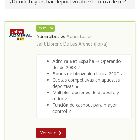
¿Dónde hay un bar deportivo abierto cerca de mí?
Premium
online
Admiralbet.es
Apuestas en
Sant Llorenç De Les Arenes (Foixa)
AdmiralBet España ⇒
Operando
desde 2008 ✓
Bonos de bienvenida hasta 200€ ✓
Cuotas competitivas en apuestas
deportivas ★
Múltiples opciones de depósito y
retiro ✓
Función de cashout para mayor
control ✓
Ver sitio