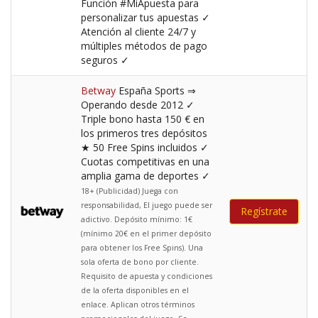
Función #MiApuesta para
personalizar tus apuestas ✓
Atención al cliente 24/7 y
múltiples métodos de pago
seguros ✓
Betway
España Sports ⇒
Operando desde 2012 ✓
Triple bono hasta 150 € en
los primeros tres depósitos
★ 50 Free Spins incluidos ✓
Cuotas competitivas en una
amplia gama de deportes ✓
18+ (Publicidad) Juega con
responsabilidad, El juego puede ser
Regístrate
adictivo. Depósito mínimo: 1€
(mínimo 20€ en el primer depósito
para obtener los Free Spins). Una
sola oferta de bono por cliente.
Requisito de apuesta y condiciones
de la oferta disponibles en el
enlace. Aplican otros términos