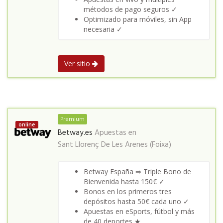
métodos de pago seguros ✓
Optimizado para móviles, sin App
necesaria ✓
Ver sitio
Premium
online
Betway.es
Apuestas en
Sant Llorenç De Les Arenes (Foixa)
Betway España ⇒ Triple Bono de
Bienvenida hasta 150€ ✓
Bonos en los primeros tres
depósitos hasta 50€ cada uno ✓
Apuestas en eSports, fútbol y más
de 40 deportes ★