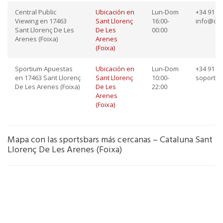
Central Public
Ubicación en
Lun-Dom
+34 91 76
Viewing en 17463
Sant Llorenç
16:00-
info@dep
Sant Llorenç De Les
De Les
00:00
Arenes (Foixa)
Arenes
(Foixa)
Sportium Apuestas
Ubicación en
Lun-Dom
+34 91 45
en 17463 Sant Llorenç
Sant Llorenç
10:00-
soporte
De Les Arenes (Foixa)
De Les
22:00
Arenes
(Foixa)
Mapa con las sportsbars más cercanas – Cataluna Sant
Llorenç De Les Arenes (Foixa)