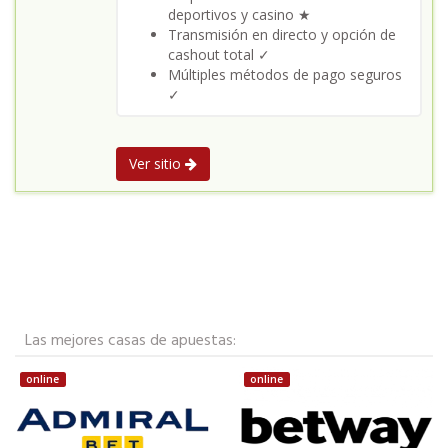
deportivos y casino ★
Transmisión en directo y opción de
cashout total ✓
Múltiples métodos de pago seguros
✓
Ver sitio
Las mejores casas de apuestas:
online
online