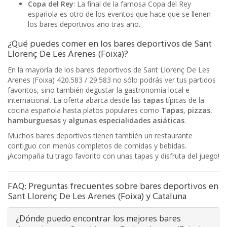
Copa del Rey
: La final de la famosa Copa del Rey
española es otro de los eventos que hace que se llenen
los bares deportivos año tras año.
¿Qué puedes comer en los bares deportivos de Sant
Llorenç De Les Arenes (Foixa)?
En la mayoría de los bares deportivos de Sant Llorenç De Les
Arenes (Foixa) 420.583 / 29.583 no sólo podrás ver tus partidos
favoritos, sino también degustar la gastronomía local e
internacional. La oferta abarca desde las
tapas
típicas de la
cocina española hasta platos populares como
Tapas
,
pizzas
,
hamburguesas
y
algunas especialidades asiáticas
.
Muchos bares deportivos tienen también un restaurante
contiguo con menús completos de comidas y bebidas.
¡Acompaña tu trago favorito con unas tapas y disfruta del juego!
FAQ: Preguntas frecuentes sobre bares deportivos en
Sant Llorenç De Les Arenes (Foixa) y Cataluna
¿Dónde puedo encontrar los mejores bares