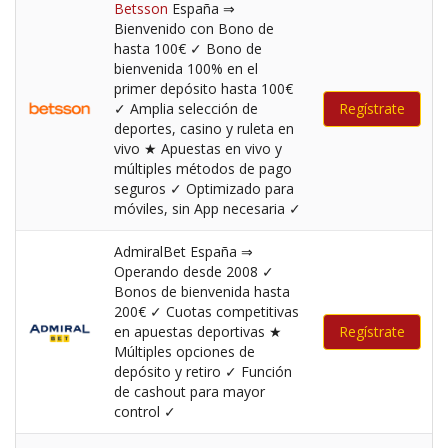
Betsson
España ⇒
Bienvenido con Bono de
hasta 100€ ✓ Bono de
bienvenida 100% en el
primer depósito hasta 100€
✓ Amplia selección de
Regístrate
deportes, casino y ruleta en
vivo ★ Apuestas en vivo y
múltiples métodos de pago
seguros ✓ Optimizado para
móviles, sin App necesaria ✓
AdmiralBet España ⇒
Operando desde 2008 ✓
Bonos de bienvenida hasta
200€ ✓ Cuotas competitivas
en apuestas deportivas ★
Regístrate
Múltiples opciones de
depósito y retiro ✓ Función
de cashout para mayor
control ✓