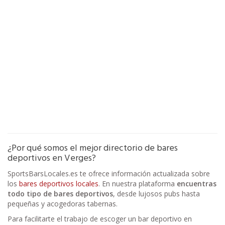
¿Por qué somos el mejor directorio de bares
deportivos en Verges?
SportsBarsLocales.es te ofrece información actualizada sobre
los
bares deportivos locales
. En nuestra plataforma
encuentras
todo tipo de bares deportivos
, desde lujosos pubs hasta
pequeñas y acogedoras tabernas.
Para facilitarte el trabajo de escoger un bar deportivo en