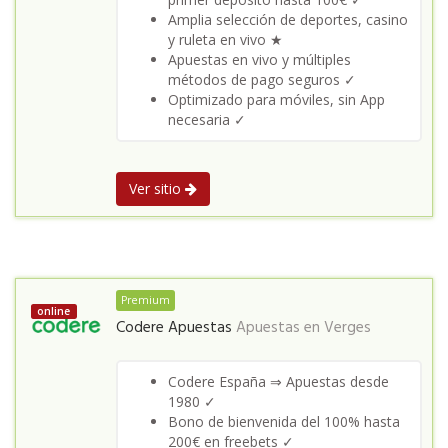
Amplia selección de deportes, casino
y ruleta en vivo ★
Apuestas en vivo y múltiples
métodos de pago seguros ✓
Optimizado para móviles, sin App
necesaria ✓
Ver sitio
Premium
online
Codere Apuestas
Apuestas en
Verges
Codere España ⇒ Apuestas desde
1980 ✓
Bono de bienvenida del 100% hasta
200€ en freebets ✓