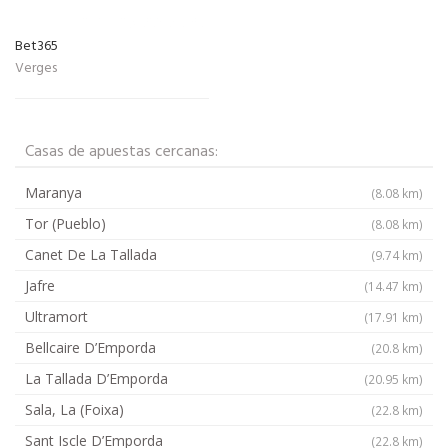
Bet365
Verges
Casas de apuestas cercanas:
Maranya
(8.08 km)
Tor (Pueblo)
(8.08 km)
Canet De La Tallada
(9.74 km)
Jafre
(14.47 km)
Ultramort
(17.91 km)
Bellcaire D’Emporda
(20.8 km)
La Tallada D’Emporda
(20.95 km)
Sala, La (Foixa)
(22.8 km)
Sant Iscle D’Emporda
(22.8 km)