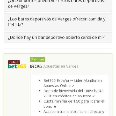
¿Qué deportes puedo ver en los bares deportivos
de Verges?
¿Los bares deportivos de Verges ofrecen comida y
bebida?
¿Dónde hay un bar deportivo abierto cerca de mí?
Premium
online
Bet365
Apuestas en
Verges
Bet365 España ⇒ Líder Mundial en
Apuestas Online ✓
Bono de bienvenida del 100% hasta
200€ en créditos de apuesta ✓
Cuota mínima de 1.50 para liberar el
bono ★
Acceso a transmisiones en directo y