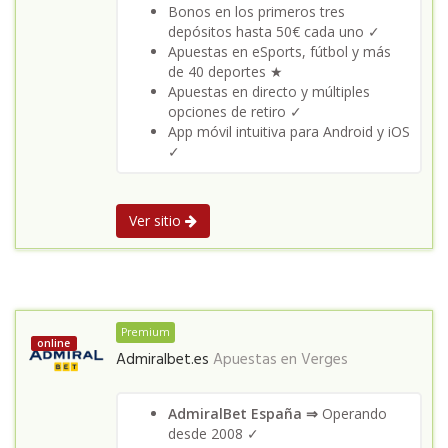
Bonos en los primeros tres
depósitos hasta 50€ cada uno ✓
Apuestas en eSports, fútbol y más
de 40 deportes ★
Apuestas en directo y múltiples
opciones de retiro ✓
App móvil intuitiva para Android y iOS
✓
Ver sitio
Premium
online
Admiralbet.es
Apuestas en
Verges
AdmiralBet España ⇒
Operando
desde 2008 ✓