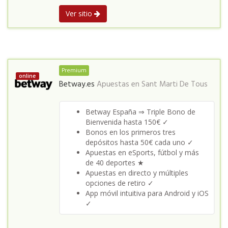
Ver sitio
Premium
online
Betway.es
Apuestas en
Sant Marti De Tous
Betway España ⇒ Triple Bono de
Bienvenida hasta 150€ ✓
Bonos en los primeros tres
depósitos hasta 50€ cada uno ✓
Apuestas en eSports, fútbol y más
de 40 deportes ★
Apuestas en directo y múltiples
opciones de retiro ✓
App móvil intuitiva para Android y iOS
✓