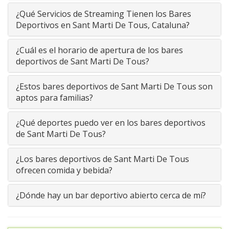
¿Qué Servicios de Streaming Tienen los Bares
Deportivos en Sant Marti De Tous, Cataluna?
¿Cuál es el horario de apertura de los bares
deportivos de Sant Marti De Tous?
¿Estos bares deportivos de Sant Marti De Tous son
aptos para familias?
¿Qué deportes puedo ver en los bares deportivos
de Sant Marti De Tous?
¿Los bares deportivos de Sant Marti De Tous
ofrecen comida y bebida?
¿Dónde hay un bar deportivo abierto cerca de mí?