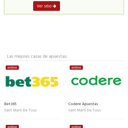
Ver sitio
Las mejores casas de apuestas:
online
online
Bet365
Codere Apuestas
Sant Marti De Tous
Sant Marti De Tous
online
online