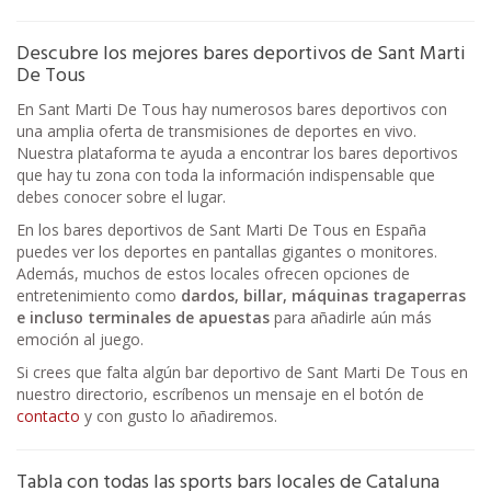
Descubre los mejores bares deportivos de Sant Marti
De Tous
En Sant Marti De Tous hay numerosos bares deportivos con
una amplia oferta de transmisiones de deportes en vivo.
Nuestra plataforma te ayuda a encontrar los bares deportivos
que hay tu zona con toda la información indispensable que
debes conocer sobre el lugar.
En los bares deportivos de Sant Marti De Tous en España
puedes ver los deportes en pantallas gigantes o monitores.
Además, muchos de estos locales ofrecen opciones de
entretenimiento como
dardos, billar, máquinas tragaperras
e incluso terminales de apuestas
para añadirle aún más
emoción al juego.
Si crees que falta algún bar deportivo de Sant Marti De Tous en
nuestro directorio, escríbenos un mensaje en el botón de
contacto
y con gusto lo añadiremos.
Tabla con todas las sports bars locales de Cataluna