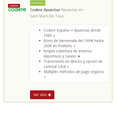
Premium
online
Codere Apuestas
Apuestas en
Sant Marti De Tous
Codere España ⇒ Apuestas desde
1980 ✓
Bono de bienvenida del 100% hasta
200€ en freebets ✓
Amplia cobertura de eventos
deportivos y casino ★
Transmisión en directo y opción de
cashout total ✓
Múltiples métodos de pago seguros
✓
Ver sitio