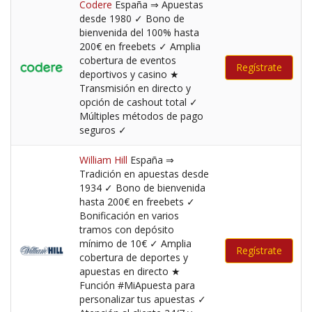
Codere
España ⇒ Apuestas
desde 1980 ✓ Bono de
bienvenida del 100% hasta
200€ en freebets ✓ Amplia
cobertura de eventos
Regístrate
deportivos y casino ★
Transmisión en directo y
opción de cashout total ✓
Múltiples métodos de pago
seguros ✓
William Hill
España ⇒
Tradición en apuestas desde
1934 ✓ Bono de bienvenida
hasta 200€ en freebets ✓
Bonificación en varios
tramos con depósito
mínimo de 10€ ✓ Amplia
Regístrate
cobertura de deportes y
apuestas en directo ★
Función #MiApuesta para
personalizar tus apuestas ✓