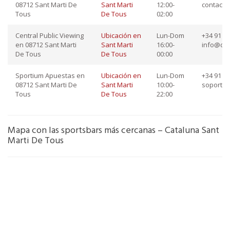
08712 Sant Marti De
Sant Marti
12:00-
contact
Tous
De Tous
02:00
Central Public Viewing
Ubicación en
Lun-Dom
+34 91 76
en 08712 Sant Marti
Sant Marti
16:00-
info@dep
De Tous
De Tous
00:00
Sportium Apuestas en
Ubicación en
Lun-Dom
+34 91 45
08712 Sant Marti De
Sant Marti
10:00-
soporte
Tous
De Tous
22:00
Mapa con las sportsbars más cercanas – Cataluna Sant
Marti De Tous