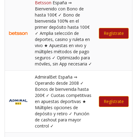
Betsson
España ⇒
Bienvenido con Bono de
hasta 100€ ✓ Bono de
bienvenida 100% en el
primer depósito hasta 100€
✓ Amplia selección de
Regístrate
deportes, casino y ruleta en
vivo ★ Apuestas en vivo y
múltiples métodos de pago
seguros ✓ Optimizado para
móviles, sin App necesaria ✓
AdmiralBet España ⇒
Operando desde 2008 ✓
Bonos de bienvenida hasta
200€ ✓ Cuotas competitivas
en apuestas deportivas ★
Regístrate
Múltiples opciones de
depósito y retiro ✓ Función
de cashout para mayor
control ✓