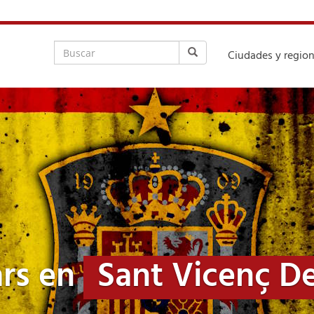
Ciudades y regio
ars en
Sant Vicenç De