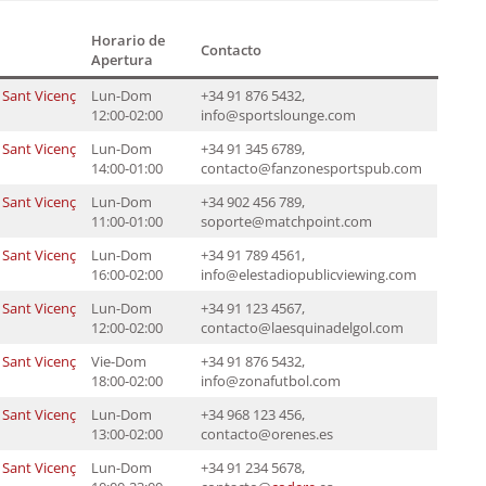
Horario de
Contacto
Apertura
 Sant Vicenç
Lun-Dom
+34 91 876 5432,
12:00-02:00
info@sportslounge.com
 Sant Vicenç
Lun-Dom
+34 91 345 6789,
14:00-01:00
contacto@fanzonesportspub.com
 Sant Vicenç
Lun-Dom
+34 902 456 789,
11:00-01:00
soporte@matchpoint.com
 Sant Vicenç
Lun-Dom
+34 91 789 4561,
16:00-02:00
info@elestadiopublicviewing.com
 Sant Vicenç
Lun-Dom
+34 91 123 4567,
12:00-02:00
contacto@laesquinadelgol.com
 Sant Vicenç
Vie-Dom
+34 91 876 5432,
18:00-02:00
info@zonafutbol.com
 Sant Vicenç
Lun-Dom
+34 968 123 456,
13:00-02:00
contacto@orenes.es
 Sant Vicenç
Lun-Dom
+34 91 234 5678,