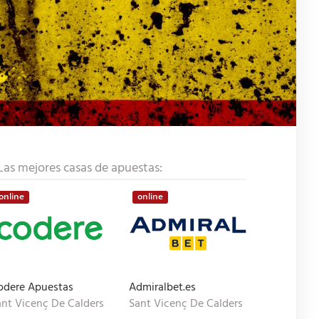
Las mejores casas de apuestas:
online
online
odere Apuestas
Admiralbet.es
ant Vicenç De Calders
Sant Vicenç De Calders