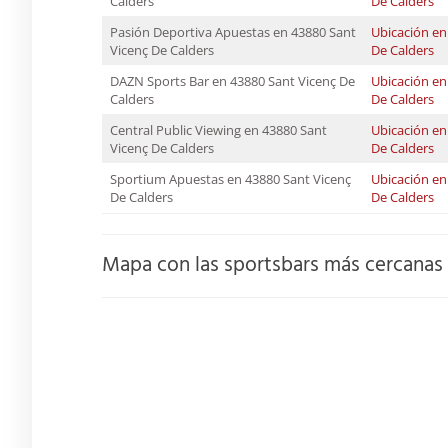
Calders
De Calders
Pasión Deportiva Apuestas en 43880 Sant
Ubicación en
Vicenç De Calders
De Calders
DAZN Sports Bar en 43880 Sant Vicenç De
Ubicación en
Calders
De Calders
Central Public Viewing en 43880 Sant
Ubicación en
Vicenç De Calders
De Calders
Sportium Apuestas en 43880 Sant Vicenç
Ubicación en
De Calders
De Calders
Mapa con las sportsbars más cercanas 