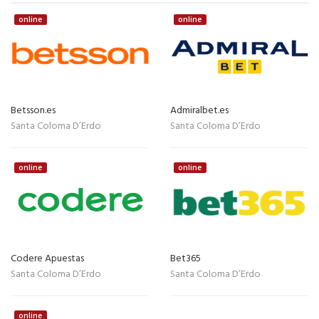
online
online
Betsson.es
Admiralbet.es
Santa Coloma D’Erdo
Santa Coloma D’Erdo
online
online
Codere Apuestas
Bet365
Santa Coloma D’Erdo
Santa Coloma D’Erdo
online