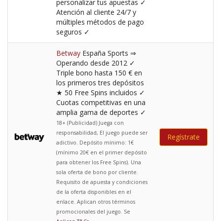
personalizar tus apuestas ✓
Atención al cliente 24/7 y
múltiples métodos de pago
seguros ✓
Betway
España Sports ⇒
Operando desde 2012 ✓
Triple bono hasta 150 € en
los primeros tres depósitos
★ 50 Free Spins incluidos ✓
Cuotas competitivas en una
amplia gama de deportes ✓
18+ (Publicidad) Juega con
responsabilidad, El juego puede ser
Regístrate
adictivo. Depósito mínimo: 1€
(mínimo 20€ en el primer depósito
para obtener los Free Spins). Una
sola oferta de bono por cliente.
Requisito de apuesta y condiciones
de la oferta disponibles en el
enlace. Aplican otros términos
promocionales del juego. Se