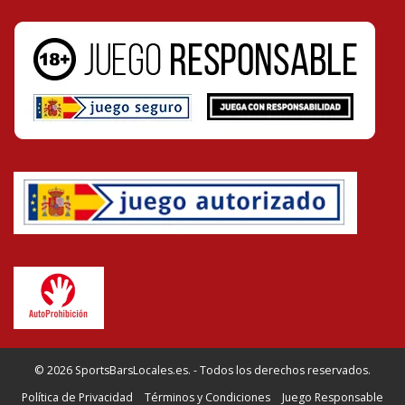
© 2026 SportsBarsLocales.es. - Todos los derechos reservados.
Política de Privacidad
Términos y Condiciones
Juego Responsable