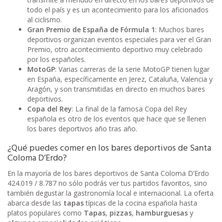
todo el país y es un acontecimiento para los aficionados
al ciclismo.
Gran Premio de España de Fórmula 1
: Muchos bares
deportivos organizan eventos especiales para ver el Gran
Premio, otro acontecimiento deportivo muy celebrado
por los españoles.
MotoGP
: Varias carreras de la serie MotoGP tienen lugar
en España, específicamente en Jerez, Cataluña, Valencia y
Aragón, y son transmitidas en directo en muchos bares
deportivos.
Copa del Rey
: La final de la famosa Copa del Rey
española es otro de los eventos que hace que se llenen
los bares deportivos año tras año.
¿Qué puedes comer en los bares deportivos de Santa
Coloma D’Erdo?
En la mayoría de los bares deportivos de Santa Coloma D’Erdo
424.019 / 8.787 no sólo podrás ver tus partidos favoritos, sino
también degustar la gastronomía local e internacional. La oferta
abarca desde las
tapas
típicas de la cocina española hasta
platos populares como
Tapas
,
pizzas
,
hamburguesas
y