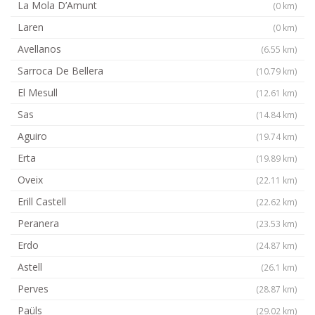
La Mola D’Amunt
(0 km)
Laren
(0 km)
Avellanos
(6.55 km)
Sarroca De Bellera
(10.79 km)
El Mesull
(12.61 km)
Sas
(14.84 km)
Aguiro
(19.74 km)
Erta
(19.89 km)
Oveix
(22.11 km)
Erill Castell
(22.62 km)
Peranera
(23.53 km)
Erdo
(24.87 km)
Astell
(26.1 km)
Perves
(28.87 km)
Paüls
(29.02 km)