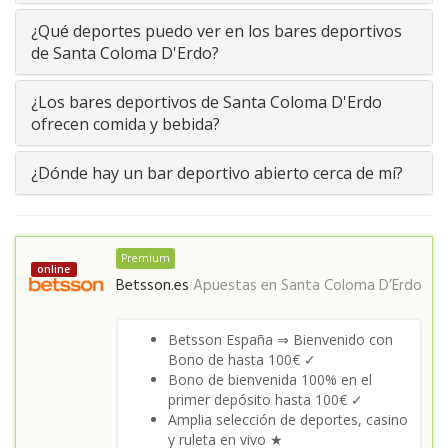
¿Qué deportes puedo ver en los bares deportivos
de Santa Coloma D'Erdo?
¿Los bares deportivos de Santa Coloma D'Erdo
ofrecen comida y bebida?
¿Dónde hay un bar deportivo abierto cerca de mí?
Premium
online
Betsson.es
Apuestas en
Santa Coloma D’Erdo
Betsson España ⇒ Bienvenido con
Bono de hasta 100€ ✓
Bono de bienvenida 100% en el
primer depósito hasta 100€ ✓
Amplia selección de deportes, casino
y ruleta en vivo ★