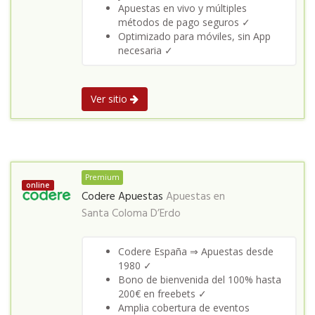
Apuestas en vivo y múltiples
métodos de pago seguros ✓
Optimizado para móviles, sin App
necesaria ✓
Ver sitio
Premium
online
Codere Apuestas
Apuestas en
Santa Coloma D’Erdo
Codere España ⇒ Apuestas desde
1980 ✓
Bono de bienvenida del 100% hasta
200€ en freebets ✓
Amplia cobertura de eventos