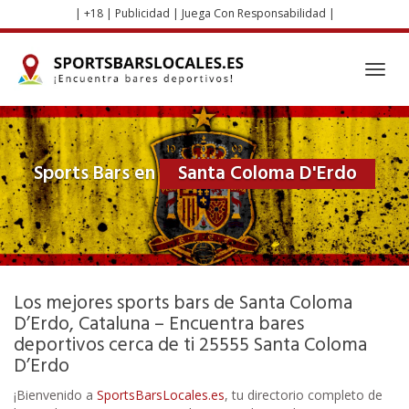
Skip
| +18 | Publicidad | Juega Con Responsabilidad |
to
main
content
Toggl
navig
Sports Bars en
Santa Coloma D'Erdo
Los mejores sports bars de Santa Coloma
D’Erdo, Cataluna – Encuentra bares
deportivos cerca de ti 25555 Santa Coloma
D’Erdo
¡Bienvenido a
SportsBarsLocales.es
, tu directorio completo de