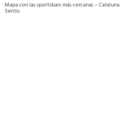
Mapa con las sportsbars más cercanas – Cataluna
Sentis