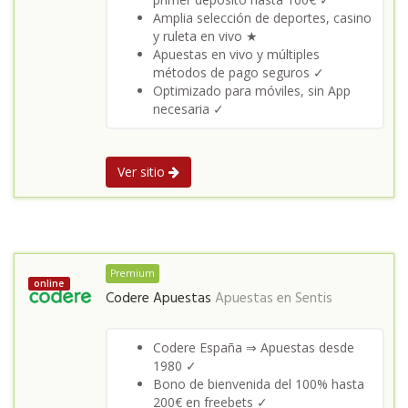
Amplia selección de deportes, casino
y ruleta en vivo ★
Apuestas en vivo y múltiples
métodos de pago seguros ✓
Optimizado para móviles, sin App
necesaria ✓
Ver sitio
Premium
online
Codere Apuestas
Apuestas en
Sentis
Codere España ⇒ Apuestas desde
1980 ✓
Bono de bienvenida del 100% hasta
200€ en freebets ✓