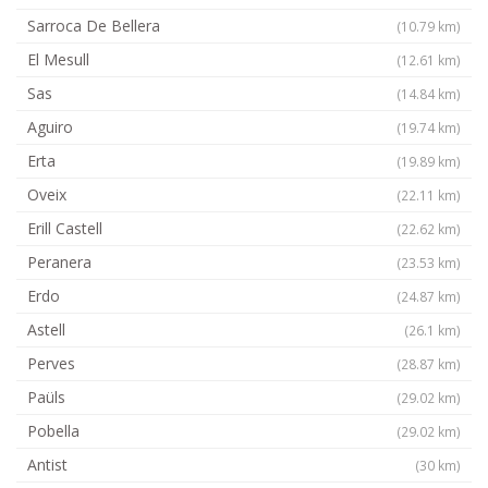
Sarroca De Bellera
(10.79 km)
El Mesull
(12.61 km)
Sas
(14.84 km)
Aguiro
(19.74 km)
Erta
(19.89 km)
Oveix
(22.11 km)
Erill Castell
(22.62 km)
Peranera
(23.53 km)
Erdo
(24.87 km)
Astell
(26.1 km)
Perves
(28.87 km)
Paüls
(29.02 km)
Pobella
(29.02 km)
Antist
(30 km)