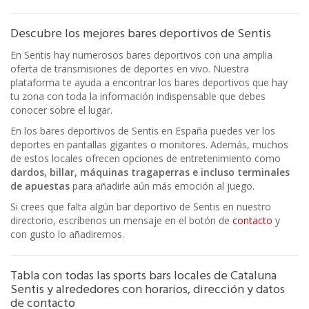
Descubre los mejores bares deportivos de Sentis
En Sentis hay numerosos bares deportivos con una amplia
oferta de transmisiones de deportes en vivo. Nuestra
plataforma te ayuda a encontrar los bares deportivos que hay
tu zona con toda la información indispensable que debes
conocer sobre el lugar.
En los bares deportivos de Sentis en España puedes ver los
deportes en pantallas gigantes o monitores. Además, muchos
de estos locales ofrecen opciones de entretenimiento como
dardos, billar, máquinas tragaperras e incluso terminales
de apuestas
para añadirle aún más emoción al juego.
Si crees que falta algún bar deportivo de Sentis en nuestro
directorio, escríbenos un mensaje en el botón de
contacto
y
con gusto lo añadiremos.
Tabla con todas las sports bars locales de Cataluna
Sentis y alrededores con horarios, dirección y datos
de contacto