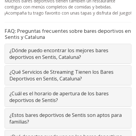
Muchos bares deportivos tienen también un restaurante
contiguo con menús completos de comidas y bebidas.
¡Acompaña tu trago favorito con unas tapas y disfruta del juego!
FAQ: Preguntas frecuentes sobre bares deportivos en
Sentis y Cataluna
¿Dónde puedo encontrar los mejores bares
deportivos en Sentis, Cataluna?
¿Qué Servicios de Streaming Tienen los Bares
Deportivos en Sentis, Cataluna?
¿Cuál es el horario de apertura de los bares
deportivos de Sentis?
¿Estos bares deportivos de Sentis son aptos para
familias?