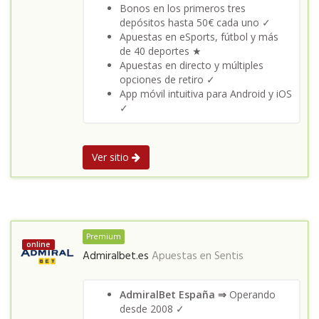
Bonos en los primeros tres
depósitos hasta 50€ cada uno ✓
Apuestas en eSports, fútbol y más
de 40 deportes ★
Apuestas en directo y múltiples
opciones de retiro ✓
App móvil intuitiva para Android y iOS
✓
Ver sitio
Premium
online
Admiralbet.es
Apuestas en
Sentis
AdmiralBet España ⇒
Operando
desde 2008 ✓