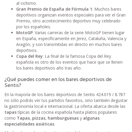
al ciclismo.
Gran Premio de España de Fórmula 1
: Muchos bares
deportivos organizan eventos especiales para ver el Gran
Premio, otro acontecimiento deportivo muy celebrado
por los españoles.
MotoGP
: Varias carreras de la serie MotoGP tienen lugar
en España, específicamente en Jerez, Cataluña, Valencia y
Aragón, y son transmitidas en directo en muchos bares
deportivos.
Copa del Rey
: La final de la famosa Copa del Rey
española es otro de los eventos que hace que se llenen
los bares deportivos año tras año.
¿Qué puedes comer en los bares deportivos de
Sentis?
En la mayoría de los bares deportivos de Sentis 424.019 / 8.787
no sólo podrás ver tus partidos favoritos, sino también degustar
la gastronomía local e internacional. La oferta abarca desde las
tapas
típicas de la cocina española hasta platos populares
como
Tapas
,
pizzas
,
hamburguesas
y
algunas
especialidades asiáticas
.