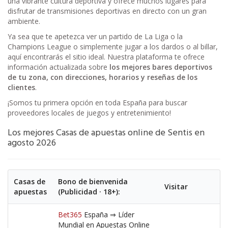
una vibrante cultura deportiva y ofrece muchos lugares para
disfrutar de transmisiones deportivas en directo con un gran
ambiente.
Ya sea que te apetezca ver un partido de La Liga o la
Champions League o simplemente jugar a los dardos o al billar,
aquí encontrarás el sitio ideal. Nuestra plataforma te ofrece
información actualizada sobre
los mejores bares deportivos
de tu zona, con direcciones, horarios y reseñas de los
clientes
.
¡Somos tu primera opción en toda España para buscar
proveedores locales de juegos y entretenimiento!
Los mejores Casas de apuestas online de Sentis en
agosto 2026
Casas de
Bono de bienvenida
Visitar
apuestas
(Publicidad · 18+):
Bet365
España ⇒ Líder
Mundial en Apuestas Online