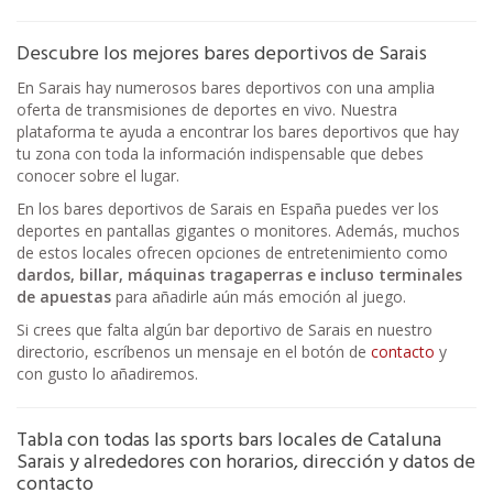
Descubre los mejores bares deportivos de Sarais
En Sarais hay numerosos bares deportivos con una amplia
oferta de transmisiones de deportes en vivo. Nuestra
plataforma te ayuda a encontrar los bares deportivos que hay
tu zona con toda la información indispensable que debes
conocer sobre el lugar.
En los bares deportivos de Sarais en España puedes ver los
deportes en pantallas gigantes o monitores. Además, muchos
de estos locales ofrecen opciones de entretenimiento como
dardos, billar, máquinas tragaperras e incluso terminales
de apuestas
para añadirle aún más emoción al juego.
Si crees que falta algún bar deportivo de Sarais en nuestro
directorio, escríbenos un mensaje en el botón de
contacto
y
con gusto lo añadiremos.
Tabla con todas las sports bars locales de Cataluna
Sarais y alrededores con horarios, dirección y datos de
contacto