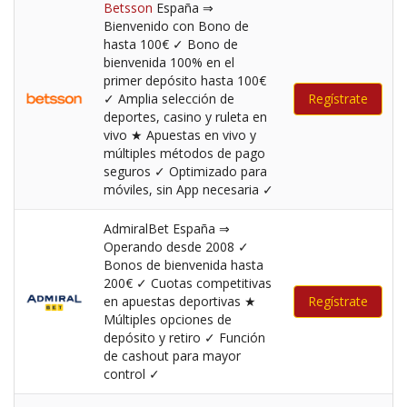
Betsson
España ⇒
Bienvenido con Bono de
hasta 100€ ✓ Bono de
bienvenida 100% en el
primer depósito hasta 100€
✓ Amplia selección de
Regístrate
deportes, casino y ruleta en
vivo ★ Apuestas en vivo y
múltiples métodos de pago
seguros ✓ Optimizado para
móviles, sin App necesaria ✓
AdmiralBet España ⇒
Operando desde 2008 ✓
Bonos de bienvenida hasta
200€ ✓ Cuotas competitivas
en apuestas deportivas ★
Regístrate
Múltiples opciones de
depósito y retiro ✓ Función
de cashout para mayor
control ✓