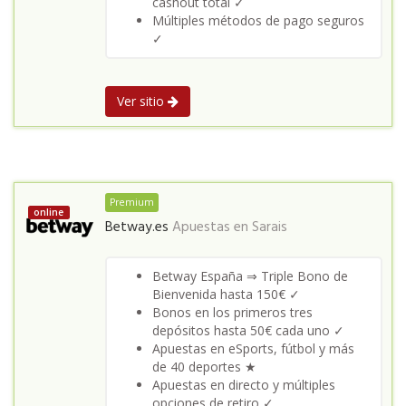
cashout total ✓
Múltiples métodos de pago seguros
✓
Ver sitio
Premium
online
Betway.es
Apuestas en
Sarais
Betway España ⇒ Triple Bono de
Bienvenida hasta 150€ ✓
Bonos en los primeros tres
depósitos hasta 50€ cada uno ✓
Apuestas en eSports, fútbol y más
de 40 deportes ★
Apuestas en directo y múltiples
opciones de retiro ✓