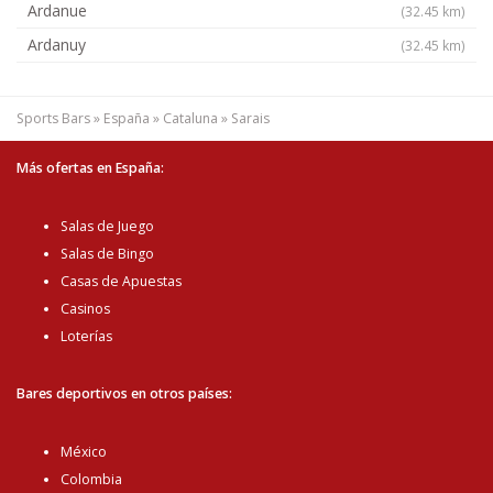
Ardanue
(32.45 km)
Ardanuy
(32.45 km)
Sports Bars
»
España
»
Cataluna
»
Sarais
Más ofertas en España:
Salas de Juego
Salas de Bingo
Casas de Apuestas
Casinos
Loterías
Bares deportivos en otros países:
México
Colombia