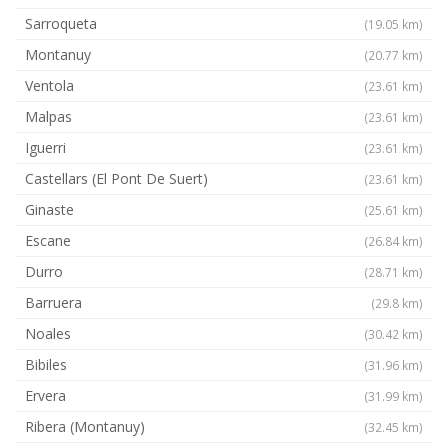
Sarroqueta
(19.05 km)
Montanuy
(20.77 km)
Ventola
(23.61 km)
Malpas
(23.61 km)
Iguerri
(23.61 km)
Castellars (El Pont De Suert)
(23.61 km)
Ginaste
(25.61 km)
Escane
(26.84 km)
Durro
(28.71 km)
Barruera
(29.8 km)
Noales
(30.42 km)
Bibiles
(31.96 km)
Ervera
(31.99 km)
Ribera (Montanuy)
(32.45 km)