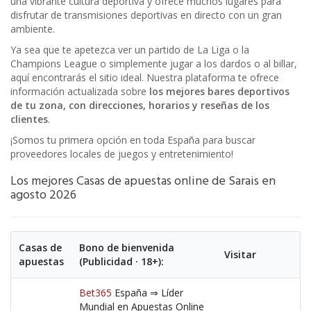
una vibrante cultura deportiva y ofrece muchos lugares para
disfrutar de transmisiones deportivas en directo con un gran
ambiente.
Ya sea que te apetezca ver un partido de La Liga o la
Champions League o simplemente jugar a los dardos o al billar,
aquí encontrarás el sitio ideal. Nuestra plataforma te ofrece
información actualizada sobre
los mejores bares deportivos
de tu zona, con direcciones, horarios y reseñas de los
clientes
.
¡Somos tu primera opción en toda España para buscar
proveedores locales de juegos y entretenimiento!
Los mejores Casas de apuestas online de Sarais en
agosto 2026
Casas de
Bono de bienvenida
Visitar
apuestas
(Publicidad · 18+):
Bet365
España ⇒ Líder
Mundial en Apuestas Online