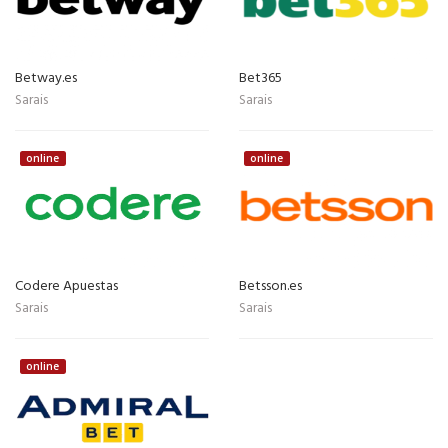
Betway.es
Bet365
Sarais
Sarais
online
online
Codere Apuestas
Betsson.es
Sarais
Sarais
online