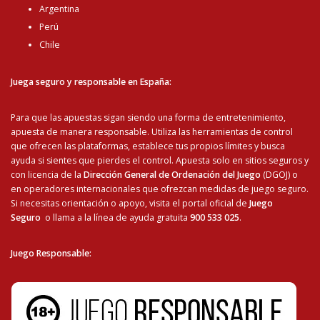
Argentina
Perú
Chile
Juega seguro y responsable en España:
Para que las apuestas sigan siendo una forma de entretenimiento,
apuesta de manera responsable. Utiliza las herramientas de control
que ofrecen las plataformas, establece tus propios límites y busca
ayuda si sientes que pierdes el control. Apuesta solo en sitios seguros y
con licencia de la
Dirección General de Ordenación del Juego
(DGOJ) o
en operadores internacionales que ofrezcan medidas de juego seguro.
Si necesitas orientación o apoyo, visita el portal oficial de
Juego
Seguro
o llama a la línea de ayuda gratuita
900 533 025
.
Juego Responsable
: