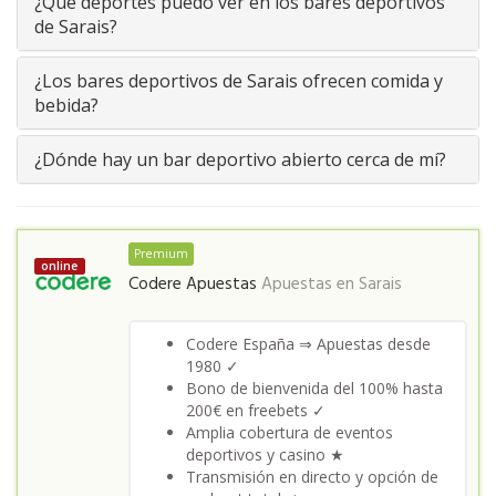
¿Qué deportes puedo ver en los bares deportivos
de Sarais?
¿Los bares deportivos de Sarais ofrecen comida y
bebida?
¿Dónde hay un bar deportivo abierto cerca de mí?
Premium
online
Codere Apuestas
Apuestas en
Sarais
Codere España ⇒ Apuestas desde
1980 ✓
Bono de bienvenida del 100% hasta
200€ en freebets ✓
Amplia cobertura de eventos
deportivos y casino ★
Transmisión en directo y opción de