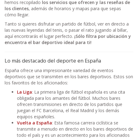
hemos recopilado
los servicios que ofrecen y las reseñas de
los clientes
, además de horarios y mapas para que sepas
cómo llegar.
Tanto si quieres disfrutar un partido de fútbol, ver en directo a
las nuevas leyendas del tenis, o pasar el rato jugando al billar,
aquí encontrarás el lugar perfecto.
¡Sólo filtra por ubicación y
encuentra el bar deportivo ideal para ti!
Lo más destacado del deporte en España
España ofrece una impresionante variedad de eventos
deportivos que se transmiten en los bares deportivos. Estos son
los favoritos de los aficionados:
La Liga
: La primera liga de fútbol española es una cita
obligada para los amantes del fútbol. Muchos bares
ofrecen transmisiones en directo de los partidos que
juegan el FC Barcelona, el Real Madrid y los demás
equipos españoles.
Vuelta a España
: Esta famosa carrera ciclística se
transmite a menudo en directo en los bares deportivos de
todo el país y es un acontecimiento para los aficionados