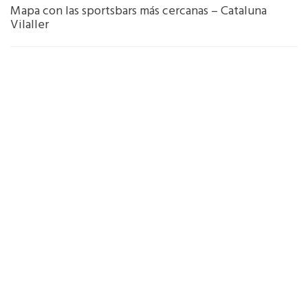
Mapa con las sportsbars más cercanas – Cataluna
Vilaller