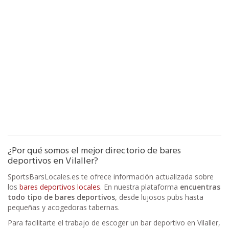
¿Por qué somos el mejor directorio de bares
deportivos en Vilaller?
SportsBarsLocales.es te ofrece información actualizada sobre
los
bares deportivos locales
. En nuestra plataforma
encuentras
todo tipo de bares deportivos
, desde lujosos pubs hasta
pequeñas y acogedoras tabernas.
Para facilitarte el trabajo de escoger un bar deportivo en Vilaller,