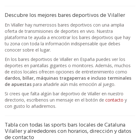
Descubre los mejores bares deportivos de Vilaller
En Vilaller hay numerosos bares deportivos con una amplia
oferta de transmisiones de deportes en vivo. Nuestra
plataforma te ayuda a encontrar los bares deportivos que hay
tu zona con toda la información indispensable que debes
conocer sobre el lugar.
En los bares deportivos de Vilaller en España puedes ver los
deportes en pantallas gigantes o monitores. Además, muchos
de estos locales ofrecen opciones de entretenimiento como
dardos, billar, máquinas tragaperras e incluso terminales
de apuestas
para añadirle aún más emoción al juego.
Si crees que falta algún bar deportivo de Vilaller en nuestro
directorio, escríbenos un mensaje en el botón de
contacto
y
con gusto lo añadiremos.
Tabla con todas las sports bars locales de Cataluna
Vilaller y alrededores con horarios, dirección y datos
de contacto