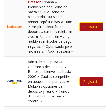
Betsson
España ⇒
Bienvenido con Bono de
hasta 100€ ✓ Bono de
bienvenida 100% en el
primer depósito hasta 100€
✓ Amplia selección de
Regístrate
deportes, casino y ruleta en
vivo ★ Apuestas en vivo y
múltiples métodos de pago
seguros ✓ Optimizado para
móviles, sin App necesaria ✓
AdmiralBet España ⇒
Operando desde 2008 ✓
Bonos de bienvenida hasta
200€ ✓ Cuotas competitivas
en apuestas deportivas ★
Regístrate
Múltiples opciones de
depósito y retiro ✓ Función
de cashout para mayor
control ✓