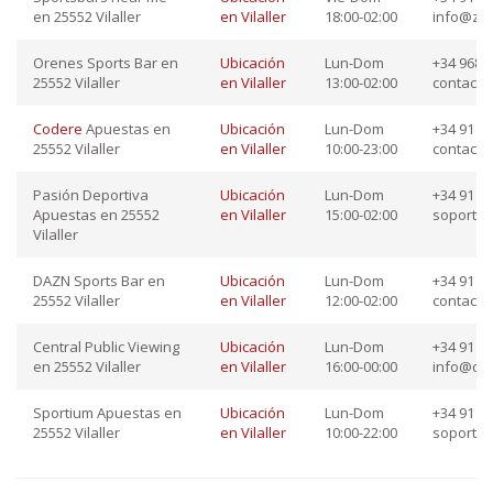
en 25552 Vilaller
en Vilaller
18:00-02:00
info@zo
Orenes Sports Bar en
Ubicación
Lun-Dom
+34 968 1
25552 Vilaller
en Vilaller
13:00-02:00
contact
Codere
Apuestas en
Ubicación
Lun-Dom
+34 91 23
25552 Vilaller
en Vilaller
10:00-23:00
contact
Pasión Deportiva
Ubicación
Lun-Dom
+34 91 23
Apuestas en 25552
en Vilaller
15:00-02:00
soporte
Vilaller
DAZN Sports Bar en
Ubicación
Lun-Dom
+34 91 65
25552 Vilaller
en Vilaller
12:00-02:00
contact
Central Public Viewing
Ubicación
Lun-Dom
+34 91 76
en 25552 Vilaller
en Vilaller
16:00-00:00
info@dep
Sportium Apuestas en
Ubicación
Lun-Dom
+34 91 45
25552 Vilaller
en Vilaller
10:00-22:00
soporte