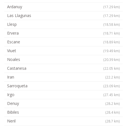
Ardanuy
(17.29 km)
Las Llagunas
(17.29 km)
Llesp
(18.58 km)
Ervera
(18.71 km)
Escane
(18.89 km)
Viuet
(19.49 km)
Noales
(20.39 km)
Castanesa
(22.05 km)
Iran
(22.2 km)
Sarroqueta
(23.09 km)
Irgo
(27.45 km)
Denuy
(28.2 km)
Bibiles
(28.4 km)
Neril
(28.7 km)