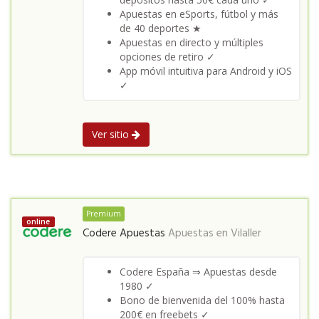
Apuestas en eSports, fútbol y más
de 40 deportes ★
Apuestas en directo y múltiples
opciones de retiro ✓
App móvil intuitiva para Android y iOS
✓
Ver sitio
Premium
online
Codere Apuestas
Apuestas en
Vilaller
Codere España ⇒ Apuestas desde
1980 ✓
Bono de bienvenida del 100% hasta
200€ en freebets ✓