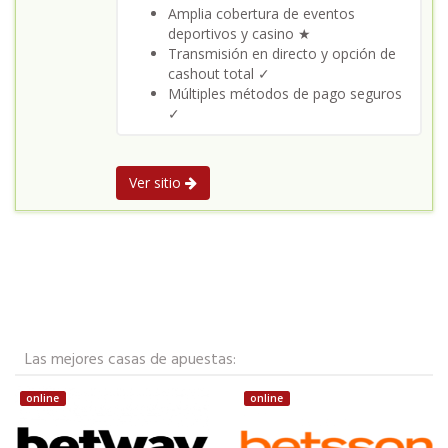
Amplia cobertura de eventos
deportivos y casino ★
Transmisión en directo y opción de
cashout total ✓
Múltiples métodos de pago seguros
✓
Ver sitio
Las mejores casas de apuestas:
online
online