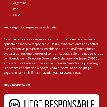
Argentina
Perú
Chile
Juega seguro y responsable en España:
Para que las apuestas sigan siendo una forma de entretenimiento,
apuesta de manera responsable. Utiliza las herramientas de control
que ofrecen las plataformas, establece tus propios límites y busca
ayuda si sientes que pierdes el control. Apuesta solo en sitios seguros y
con licencia de la
Dirección General de Ordenación del Juego
(DGOJ) o
en operadores internacionales que ofrezcan medidas de juego seguro.
Si necesitas orientación o apoyo, visita el portal oficial de
Juego
Seguro
o llama a la línea de ayuda gratuita
900 533 025
.
Juego Responsable
: