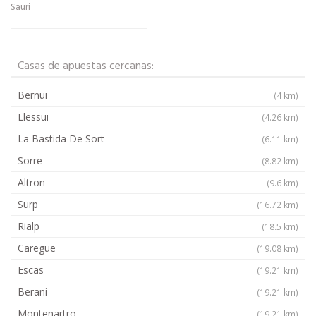
Sauri
Casas de apuestas cercanas:
Bernui
(4 km)
Llessui
(4.26 km)
La Bastida De Sort
(6.11 km)
Sorre
(8.82 km)
Altron
(9.6 km)
Surp
(16.72 km)
Rialp
(18.5 km)
Caregue
(19.08 km)
Escas
(19.21 km)
Berani
(19.21 km)
Montenartro
(19.21 km)