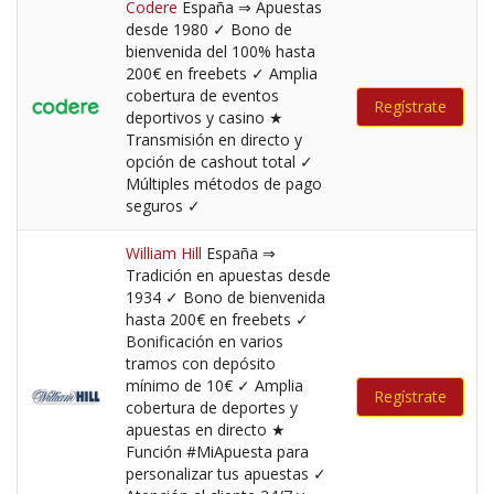
Codere
España ⇒ Apuestas
desde 1980 ✓ Bono de
bienvenida del 100% hasta
200€ en freebets ✓ Amplia
cobertura de eventos
Regístrate
deportivos y casino ★
Transmisión en directo y
opción de cashout total ✓
Múltiples métodos de pago
seguros ✓
William Hill
España ⇒
Tradición en apuestas desde
1934 ✓ Bono de bienvenida
hasta 200€ en freebets ✓
Bonificación en varios
tramos con depósito
mínimo de 10€ ✓ Amplia
Regístrate
cobertura de deportes y
apuestas en directo ★
Función #MiApuesta para
personalizar tus apuestas ✓