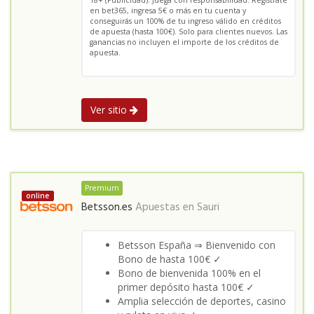
18+ (Publicidad). Juega con responsabilidad. Regístrate
en bet365, ingresa 5€ o más en tu cuenta y
conseguirás un 100% de tu ingreso válido en créditos
de apuesta (hasta 100€). Solo para clientes nuevos. Las
ganancias no incluyen el importe de los créditos de
apuesta.
Ver sitio
Premium
online
Betsson.es
Apuestas en
Sauri
Betsson España ⇒ Bienvenido con
Bono de hasta 100€ ✓
Bono de bienvenida 100% en el
primer depósito hasta 100€ ✓
Amplia selección de deportes, casino