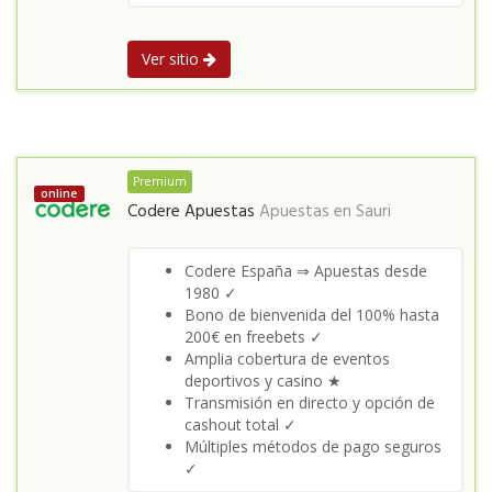
Ver sitio
Premium
online
Codere Apuestas
Apuestas en
Sauri
Codere España ⇒ Apuestas desde
1980 ✓
Bono de bienvenida del 100% hasta
200€ en freebets ✓
Amplia cobertura de eventos
deportivos y casino ★
Transmisión en directo y opción de
cashout total ✓
Múltiples métodos de pago seguros
✓