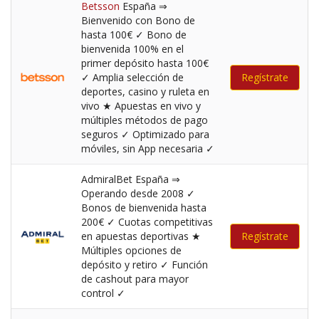
Betsson
España ⇒
Bienvenido con Bono de
hasta 100€ ✓ Bono de
bienvenida 100% en el
primer depósito hasta 100€
✓ Amplia selección de
Regístrate
deportes, casino y ruleta en
vivo ★ Apuestas en vivo y
múltiples métodos de pago
seguros ✓ Optimizado para
móviles, sin App necesaria ✓
AdmiralBet España ⇒
Operando desde 2008 ✓
Bonos de bienvenida hasta
200€ ✓ Cuotas competitivas
en apuestas deportivas ★
Regístrate
Múltiples opciones de
depósito y retiro ✓ Función
de cashout para mayor
control ✓