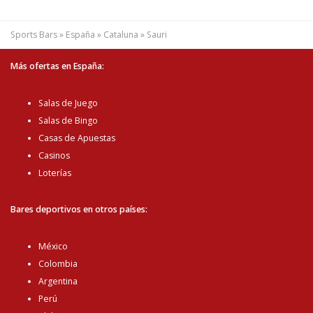
Sports Bars
»
España
»
Cataluna
»
Sauri
Más ofertas en España:
Salas de Juego
Salas de Bingo
Casas de Apuestas
Casinos
Loterías
Bares deportivos en otros países:
México
Colombia
Argentina
Perú