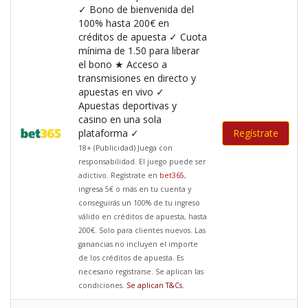
✓ Bono de bienvenida del
100% hasta 200€ en
créditos de apuesta ✓ Cuota
mínima de 1.50 para liberar
el bono ★ Acceso a
transmisiones en directo y
apuestas en vivo ✓
Apuestas deportivas y
casino en una sola
plataforma ✓
Regístrate
18+ (Publicidad) Juega con
responsabilidad. El juego puede ser
adictivo. Regístrate en
bet365
,
ingresa 5€ o más en tu cuenta y
conseguirás un 100% de tu ingreso
válido en créditos de apuesta, hasta
200€. Solo para clientes nuevos. Las
ganancias no incluyen el importe
de los créditos de apuesta. Es
necesario registrarse. Se aplican las
condiciones.
Se aplican T&Cs
.