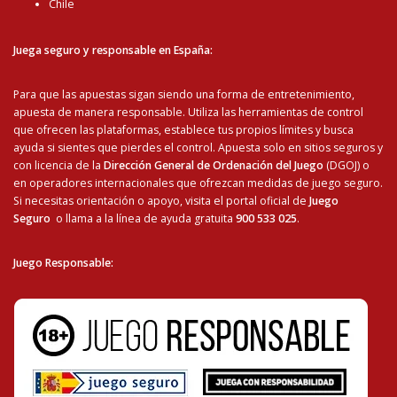
Chile
Juega seguro y responsable en España:
Para que las apuestas sigan siendo una forma de entretenimiento,
apuesta de manera responsable. Utiliza las herramientas de control
que ofrecen las plataformas, establece tus propios límites y busca
ayuda si sientes que pierdes el control. Apuesta solo en sitios seguros y
con licencia de la
Dirección General de Ordenación del Juego
(DGOJ) o
en operadores internacionales que ofrezcan medidas de juego seguro.
Si necesitas orientación o apoyo, visita el portal oficial de
Juego
Seguro
o llama a la línea de ayuda gratuita
900 533 025
.
Juego Responsable
: