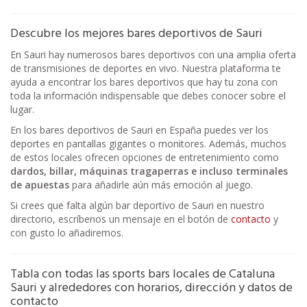
Descubre los mejores bares deportivos de Sauri
En Sauri hay numerosos bares deportivos con una amplia oferta
de transmisiones de deportes en vivo. Nuestra plataforma te
ayuda a encontrar los bares deportivos que hay tu zona con
toda la información indispensable que debes conocer sobre el
lugar.
En los bares deportivos de Sauri en España puedes ver los
deportes en pantallas gigantes o monitores. Además, muchos
de estos locales ofrecen opciones de entretenimiento como
dardos, billar, máquinas tragaperras e incluso terminales
de apuestas
para añadirle aún más emoción al juego.
Si crees que falta algún bar deportivo de Sauri en nuestro
directorio, escríbenos un mensaje en el botón de
contacto
y
con gusto lo añadiremos.
Tabla con todas las sports bars locales de Cataluna
Sauri y alrededores con horarios, dirección y datos de
contacto