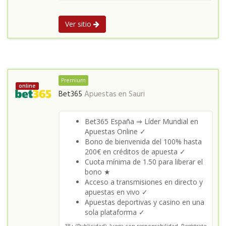
Ver sitio
Premium
online
Bet365
Apuestas en
Sauri
Bet365 España ⇒ Líder Mundial en
Apuestas Online ✓
Bono de bienvenida del 100% hasta
200€ en créditos de apuesta ✓
Cuota mínima de 1.50 para liberar el
bono ★
Acceso a transmisiones en directo y
apuestas en vivo ✓
Apuestas deportivas y casino en una
sola plataforma ✓