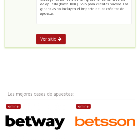
de apuesta (hasta 100€). Solo para clientes nuevos. Las
ganancias no incluyen el importe de los créditos de
apuesta.
Ver sitio
Las mejores casas de apuestas:
online
online