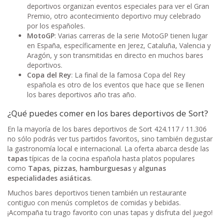
deportivos organizan eventos especiales para ver el Gran
Premio, otro acontecimiento deportivo muy celebrado
por los españoles.
MotoGP
: Varias carreras de la serie MotoGP tienen lugar
en España, específicamente en Jerez, Cataluña, Valencia y
Aragón, y son transmitidas en directo en muchos bares
deportivos.
Copa del Rey
: La final de la famosa Copa del Rey
española es otro de los eventos que hace que se llenen
los bares deportivos año tras año.
¿Qué puedes comer en los bares deportivos de Sort?
En la mayoría de los bares deportivos de Sort 424.117 / 11.306
no sólo podrás ver tus partidos favoritos, sino también degustar
la gastronomía local e internacional. La oferta abarca desde las
tapas
típicas de la cocina española hasta platos populares
como
Tapas
,
pizzas
,
hamburguesas
y
algunas
especialidades asiáticas
.
Muchos bares deportivos tienen también un restaurante
contiguo con menús completos de comidas y bebidas.
¡Acompaña tu trago favorito con unas tapas y disfruta del juego!