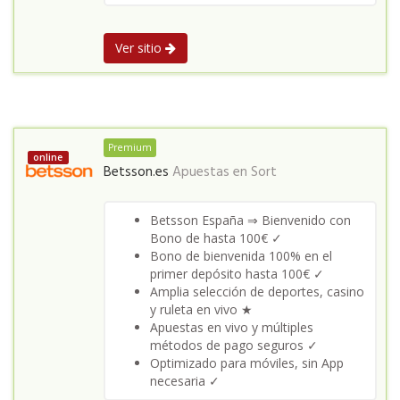
Ver sitio
Premium
online
Betsson.es
Apuestas en
Sort
Betsson España ⇒ Bienvenido con
Bono de hasta 100€ ✓
Bono de bienvenida 100% en el
primer depósito hasta 100€ ✓
Amplia selección de deportes, casino
y ruleta en vivo ★
Apuestas en vivo y múltiples
métodos de pago seguros ✓
Optimizado para móviles, sin App
necesaria ✓