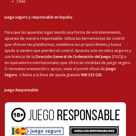
Chile
Juega seguro y responsable en España:
Para que las apuestas sigan siendo una forma de entretenimiento,
apuesta de manera responsable. Utiliza las herramientas de control
que ofrecen las plataformas, establece tus propios límites y busca
ayuda si sientes que pierdes el control. Apuesta solo en sitios seguros y
con licencia de la
Dirección General de Ordenación del Juego
(DGOJ) o
en operadores internacionales que ofrezcan medidas de juego seguro.
Si necesitas orientación o apoyo, visita el portal oficial de
Juego
Seguro
o llama a la línea de ayuda gratuita
900 533 025
.
Juego Responsable
: