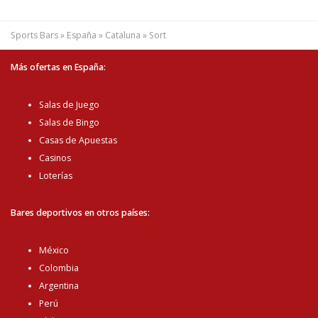
Sports Bars
»
España
»
Cataluna
»
Sort
Más ofertas en España:
Salas de Juego
Salas de Bingo
Casas de Apuestas
Casinos
Loterías
Bares deportivos en otros países:
México
Colombia
Argentina
Perú