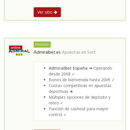
Ver sitio
Premium
online
Admiralbet.es
Apuestas en
Sort
AdmiralBet España ⇒
Operando
desde 2008 ✓
Bonos de bienvenida hasta 200€ ✓
Cuotas competitivas en apuestas
deportivas ★
Múltiples opciones de depósito y
retiro ✓
Función de cashout para mayor
control ✓