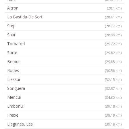
Altron
(28.1 km)
La Bastida De Sort
(28.61 km)
Surp
(28.77 km)
Sauri
(28.99 km)
Tornafort
(29.72 km)
Sorre
(29.82 km)
Bernui
(29.85 km)
Rodes
(30.58 km)
Llessui
(32.15 km)
Soriguera
(32.37 km)
Mencui
(34.35 km)
Embonui
(39.19 km)
Freixe
(39.19 km)
Llagunes, Les
(39.19 km)