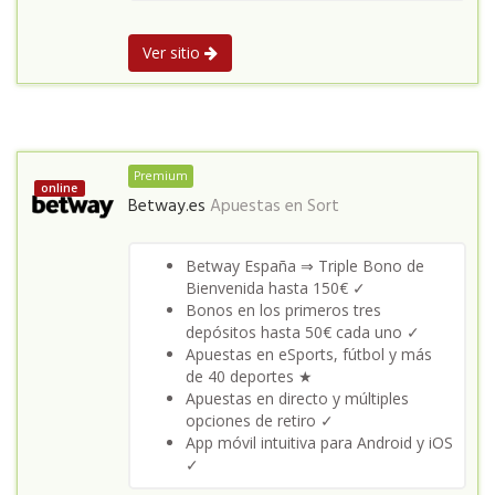
Ver sitio
Premium
online
Betway.es
Apuestas en
Sort
Betway España ⇒ Triple Bono de
Bienvenida hasta 150€ ✓
Bonos en los primeros tres
depósitos hasta 50€ cada uno ✓
Apuestas en eSports, fútbol y más
de 40 deportes ★
Apuestas en directo y múltiples
opciones de retiro ✓
App móvil intuitiva para Android y iOS
✓