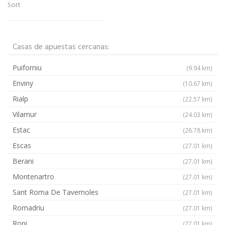
Sort
Casas de apuestas cercanas:
Puiforniu
(9.94 km)
Enviny
(10.67 km)
Rialp
(22.57 km)
Vilamur
(24.03 km)
Estac
(26.78 km)
Escas
(27.01 km)
Berani
(27.01 km)
Montenartro
(27.01 km)
Sant Roma De Tavernoles
(27.01 km)
Romadriu
(27.01 km)
Roni
(27.01 km)