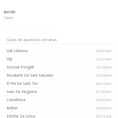
Bet365
Talarn
Casas de apuestas cercanas:
Vall-Llebrera
(19.87 km)
Olp
(20.21 km)
Donzell D’Urgell
(23.78 km)
Rocaberti De Sant Salvador
(23.78 km)
El Pla De Sant Tirs
(26.19 km)
Ivars De Noguera
(27.86 km)
Castellsera
(30.56 km)
Bellvei
(30.56 km)
Estiche De Cinca
(30.73 km)