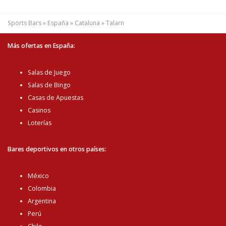
Sports Bars
»
España
»
Cataluna
»
Talarn
Más ofertas en España:
Salas de Juego
Salas de Bingo
Casas de Apuestas
Casinos
Loterías
Bares deportivos en otros países:
México
Colombia
Argentina
Perú