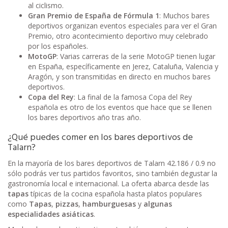
al ciclismo.
Gran Premio de España de Fórmula 1
: Muchos bares
deportivos organizan eventos especiales para ver el Gran
Premio, otro acontecimiento deportivo muy celebrado
por los españoles.
MotoGP
: Varias carreras de la serie MotoGP tienen lugar
en España, específicamente en Jerez, Cataluña, Valencia y
Aragón, y son transmitidas en directo en muchos bares
deportivos.
Copa del Rey
: La final de la famosa Copa del Rey
española es otro de los eventos que hace que se llenen
los bares deportivos año tras año.
¿Qué puedes comer en los bares deportivos de
Talarn?
En la mayoría de los bares deportivos de Talarn 42.186 / 0.9 no
sólo podrás ver tus partidos favoritos, sino también degustar la
gastronomía local e internacional. La oferta abarca desde las
tapas
típicas de la cocina española hasta platos populares
como
Tapas
,
pizzas
,
hamburguesas
y
algunas
especialidades asiáticas
.