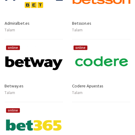
Admiralbet.es
Betsson.es
Talarn
Talarn
online
online
Betway.es
Codere Apuestas
Talarn
Talarn
online