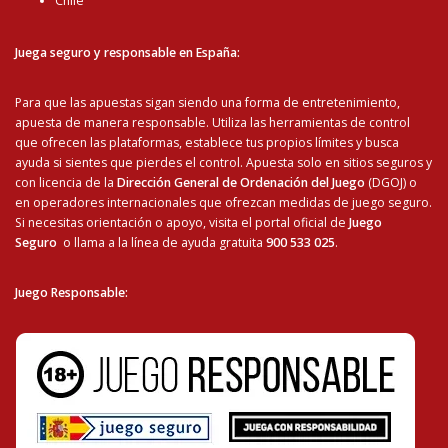
Chile
Juega seguro y responsable en España:
Para que las apuestas sigan siendo una forma de entretenimiento,
apuesta de manera responsable. Utiliza las herramientas de control
que ofrecen las plataformas, establece tus propios límites y busca
ayuda si sientes que pierdes el control. Apuesta solo en sitios seguros y
con licencia de la
Dirección General de Ordenación del Juego
(DGOJ) o
en operadores internacionales que ofrezcan medidas de juego seguro.
Si necesitas orientación o apoyo, visita el portal oficial de
Juego
Seguro
o llama a la línea de ayuda gratuita
900 533 025
.
Juego Responsable
: