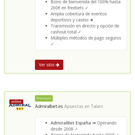
Bono de bienvenida del 100% hasta
200€ en freebets ✓
Amplia cobertura de eventos
deportivos y casino ★
Transmisión en directo y opción de
cashout total ✓
Múltiples métodos de pago seguros
✓
Ver sitio
Premium
online
Admiralbet.es
Apuestas en
Talarn
AdmiralBet España ⇒
Operando
desde 2008 ✓
Bonos de bienvenida hasta 200€ ✓