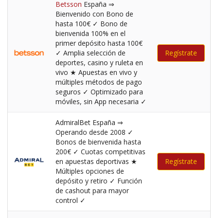
Betsson
España ⇒
Bienvenido con Bono de
hasta 100€ ✓ Bono de
bienvenida 100% en el
primer depósito hasta 100€
✓ Amplia selección de
Regístrate
deportes, casino y ruleta en
vivo ★ Apuestas en vivo y
múltiples métodos de pago
seguros ✓ Optimizado para
móviles, sin App necesaria ✓
AdmiralBet España ⇒
Operando desde 2008 ✓
Bonos de bienvenida hasta
200€ ✓ Cuotas competitivas
en apuestas deportivas ★
Regístrate
Múltiples opciones de
depósito y retiro ✓ Función
de cashout para mayor
control ✓