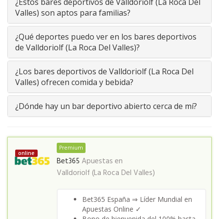
¿Estos bares deportivos de Valldoriolf (La Roca Del
Valles) son aptos para familias?
¿Qué deportes puedo ver en los bares deportivos
de Valldoriolf (La Roca Del Valles)?
¿Los bares deportivos de Valldoriolf (La Roca Del
Valles) ofrecen comida y bebida?
¿Dónde hay un bar deportivo abierto cerca de mí?
Premium
online
Bet365
Apuestas en
Valldoriolf (La Roca Del Valles)
Bet365 España ⇒ Líder Mundial en
Apuestas Online ✓
Bono de bienvenida del 100% hasta