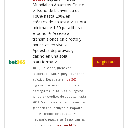
Mundial en Apuestas Online
✓ Bono de bienvenida del
100% hasta 200€ en
créditos de apuesta ✓ Cuota
mínima de 1.50 para liberar
el bono ★ Acceso a
transmisiones en directo y
apuestas en vivo ✓
Apuestas deportivas y
casino en una sola
plataforma ✓
Regístrate
18+ (Publicidad) Juega con
responsabilidad. El juego puede ser
adictivo. Regístrate en
bet365
,
ingresa 5€ o más en tu cuenta y
conseguirás un 100% de tu ingreso
válido en créditos de apuesta, hasta
200€. Solo para clientes nuevos. Las
ganancias no incluyen el importe
de los créditos de apuesta. Es
necesario registrarse. Se aplican las
condiciones.
Se aplican T&Cs
.