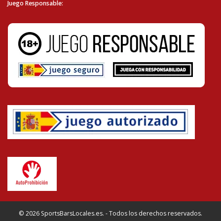
Juego Responsable
:
© 2026 SportsBarsLocales.es. - Todos los derechos reservados.