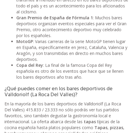
todo el país y es un acontecimiento para los aficionados
al ciclismo.
Gran Premio de España de Fórmula 1
: Muchos bares
deportivos organizan eventos especiales para ver el Gran
Premio, otro acontecimiento deportivo muy celebrado
por los españoles.
MotoGP
: Varias carreras de la serie MotoGP tienen lugar
en España, específicamente en Jerez, Cataluña, Valencia y
Aragón, y son transmitidas en directo en muchos bares
deportivos.
Copa del Rey
: La final de la famosa Copa del Rey
española es otro de los eventos que hace que se llenen
los bares deportivos año tras año.
¿Qué puedes comer en los bares deportivos de
Valldoriolf (La Roca Del Valles)?
En la mayoría de los bares deportivos de Valldoriolf (La Roca
Del Valles) 415.833 / 23.333 no sólo podrás ver tus partidos
favoritos, sino también degustar la gastronomía local e
internacional. La oferta abarca desde las
tapas
típicas de la
cocina española hasta platos populares como
Tapas
,
pizzas
,