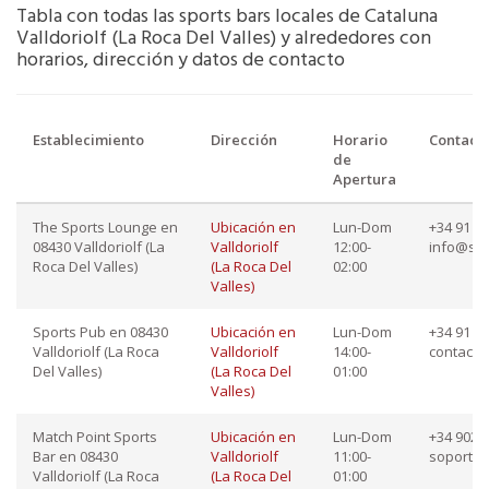
Tabla con todas las sports bars locales de Cataluna
Valldoriolf (La Roca Del Valles) y alrededores con
horarios, dirección y datos de contacto
Establecimiento
Dirección
Horario
Contact
de
Apertura
The Sports Lounge en
Ubicación en
Lun-Dom
+34 91 87
08430 Valldoriolf (La
Valldoriolf
12:00-
info@sp
Roca Del Valles)
(La Roca Del
02:00
Valles)
Sports Pub en 08430
Ubicación en
Lun-Dom
+34 91 34
Valldoriolf (La Roca
Valldoriolf
14:00-
contact
Del Valles)
(La Roca Del
01:00
Valles)
Match Point Sports
Ubicación en
Lun-Dom
+34 902 4
Bar en 08430
Valldoriolf
11:00-
soporte
Valldoriolf (La Roca
(La Roca Del
01:00