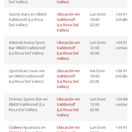
Del Valles)
Valles)
Sports Bars en 08430
Ubicación en
Lun-Dom
+34 91 78
Valldoriolf (La Roca
Valldoriolf
16:00-
info@ele
Del Valles)
(La Roca Del
02:00
Valles)
Admiral Arena Sport
Ubicación en
Lun-Dom
+34 91 12
Bar 08430 Valldoriolf
Valldoriolf
12:00-
contacto
(La Roca Del Valles)
(La Roca Del
02:00
Valles)
Sportsbars near me
Ubicación en
Vie-Dom
+34 91 87
en 08430 Valldoriolf
Valldoriolf
18:00-
info@zo
(La Roca Del Valles)
(La Roca Del
02:00
Valles)
Orenes Sports Bar en
Ubicación en
Lun-Dom
+34 968 1
08430 Valldoriolf (La
Valldoriolf
13:00-
contact
Roca Del Valles)
(La Roca Del
02:00
Valles)
Codere
Apuestas en
Ubicación en
Lun-Dom
+34 91 23