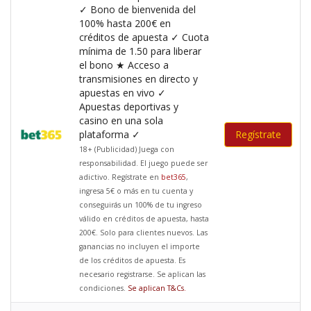
✓ Bono de bienvenida del
100% hasta 200€ en
créditos de apuesta ✓ Cuota
mínima de 1.50 para liberar
el bono ★ Acceso a
transmisiones en directo y
apuestas en vivo ✓
Apuestas deportivas y
casino en una sola
plataforma ✓
Regístrate
18+ (Publicidad) Juega con
responsabilidad. El juego puede ser
adictivo. Regístrate en
bet365
,
ingresa 5€ o más en tu cuenta y
conseguirás un 100% de tu ingreso
válido en créditos de apuesta, hasta
200€. Solo para clientes nuevos. Las
ganancias no incluyen el importe
de los créditos de apuesta. Es
necesario registrarse. Se aplican las
condiciones.
Se aplican T&Cs
.