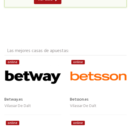
Las mejores casas de apuestas:
online
online
Betway.es
Betsson.es
Vilassar De Dalt
Vilassar De Dalt
online
online