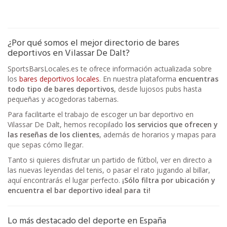
¿Por qué somos el mejor directorio de bares
deportivos en Vilassar De Dalt?
SportsBarsLocales.es te ofrece información actualizada sobre
los
bares deportivos locales
. En nuestra plataforma
encuentras
todo tipo de bares deportivos
, desde lujosos pubs hasta
pequeñas y acogedoras tabernas.
Para facilitarte el trabajo de escoger un bar deportivo en
Vilassar De Dalt, hemos recopilado
los servicios que ofrecen y
las reseñas de los clientes
, además de horarios y mapas para
que sepas cómo llegar.
Tanto si quieres disfrutar un partido de fútbol, ver en directo a
las nuevas leyendas del tenis, o pasar el rato jugando al billar,
aquí encontrarás el lugar perfecto.
¡Sólo filtra por ubicación y
encuentra el bar deportivo ideal para ti!
Lo más destacado del deporte en España