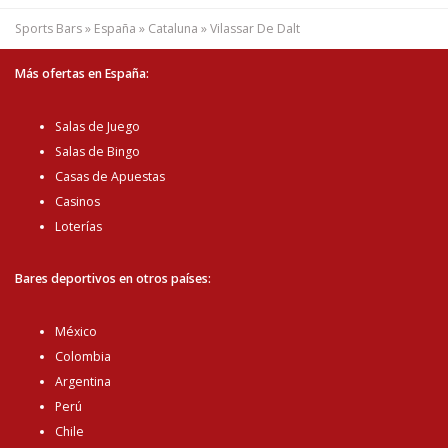
Sports Bars
»
España
»
Cataluna
»
Vilassar De Dalt
Más ofertas en España:
Salas de Juego
Salas de Bingo
Casas de Apuestas
Casinos
Loterías
Bares deportivos en otros países:
México
Colombia
Argentina
Perú
Chile