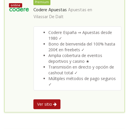
Premium
online
Codere Apuestas
Apuestas en
Vilassar De Dalt
Codere España ⇒ Apuestas desde
1980 ✓
Bono de bienvenida del 100% hasta
200€ en freebets ✓
Amplia cobertura de eventos
deportivos y casino ★
Transmisión en directo y opción de
cashout total ✓
Múltiples métodos de pago seguros
✓
Ver sitio