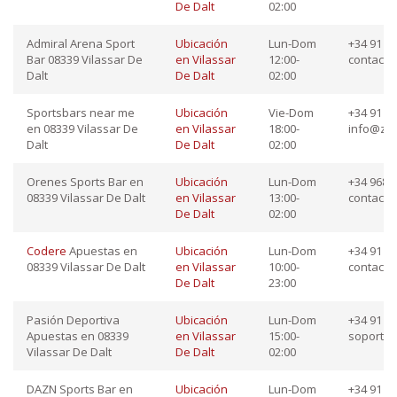
De Dalt
02:00
Admiral Arena Sport
Ubicación
Lun-Dom
+34 91 12
Bar 08339 Vilassar De
en Vilassar
12:00-
contacto
Dalt
De Dalt
02:00
Sportsbars near me
Ubicación
Vie-Dom
+34 91 87
en 08339 Vilassar De
en Vilassar
18:00-
info@zo
Dalt
De Dalt
02:00
Orenes Sports Bar en
Ubicación
Lun-Dom
+34 968 1
08339 Vilassar De Dalt
en Vilassar
13:00-
contact
De Dalt
02:00
Codere
Apuestas en
Ubicación
Lun-Dom
+34 91 23
08339 Vilassar De Dalt
en Vilassar
10:00-
contact
De Dalt
23:00
Pasión Deportiva
Ubicación
Lun-Dom
+34 91 23
Apuestas en 08339
en Vilassar
15:00-
soporte
Vilassar De Dalt
De Dalt
02:00
DAZN Sports Bar en
Ubicación
Lun-Dom
+34 91 65