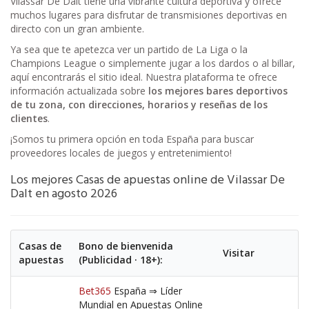
Vilassar De Dalt tiene una vibrante cultura deportiva y ofrece
muchos lugares para disfrutar de transmisiones deportivas en
directo con un gran ambiente.
Ya sea que te apetezca ver un partido de La Liga o la
Champions League o simplemente jugar a los dardos o al billar,
aquí encontrarás el sitio ideal. Nuestra plataforma te ofrece
información actualizada sobre
los mejores bares deportivos
de tu zona, con direcciones, horarios y reseñas de los
clientes
.
¡Somos tu primera opción en toda España para buscar
proveedores locales de juegos y entretenimiento!
Los mejores Casas de apuestas online de Vilassar De
Dalt en agosto 2026
Casas de
Bono de bienvenida
Visitar
apuestas
(Publicidad · 18+):
Bet365
España ⇒ Líder
Mundial en Apuestas Online