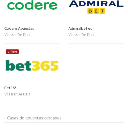
Codere Apuestas
Admiralbet.es
Vilassar De Dalt
Vilassar De Dalt
online
Bet365
Vilassar De Dalt
Casas de apuestas cercanas: