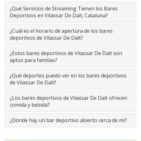
¿Qué Servicios de Streaming Tienen los Bares
Deportivos en Vilassar De Dalt, Cataluna?
¿Cuál es el horario de apertura de los bares
deportivos de Vilassar De Dalt?
¿Estos bares deportivos de Vilassar De Dalt son
aptos para familias?
¿Qué deportes puedo ver en los bares deportivos
de Vilassar De Dalt?
¿Los bares deportivos de Vilassar De Dalt ofrecen
comida y bebida?
¿Dónde hay un bar deportivo abierto cerca de mí?