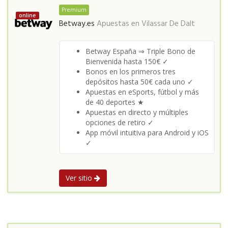
Premium
online
Betway.es
Apuestas en
Vilassar De Dalt
Betway España ⇒ Triple Bono de
Bienvenida hasta 150€ ✓
Bonos en los primeros tres
depósitos hasta 50€ cada uno ✓
Apuestas en eSports, fútbol y más
de 40 deportes ★
Apuestas en directo y múltiples
opciones de retiro ✓
App móvil intuitiva para Android y iOS
✓
Ver sitio