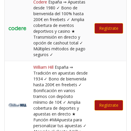
Codere
España ⇒ Apuestas
desde 1980 ✓ Bono de
bienvenida del 100% hasta
200€ en freebets ✓ Amplia
cobertura de eventos
Regístrate
deportivos y casino ★
Transmisión en directo y
opción de cashout total ✓
Múltiples métodos de pago
seguros ✓
William Hill
España ⇒
Tradición en apuestas desde
1934 ✓ Bono de bienvenida
hasta 200€ en freebets ✓
Bonificación en varios
tramos con depósito
mínimo de 10€ ✓ Amplia
Regístrate
cobertura de deportes y
apuestas en directo ★
Función #MiApuesta para
personalizar tus apuestas ✓