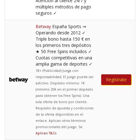
Atención al cliente 24/7 y
múltiples métodos de pago
seguros ✓
Betway
España Sports ⇒
Operando desde 2012 ✓
Triple bono hasta 150 € en
los primeros tres depósitos
★ 50 Free Spins incluidos ✓
Cuotas competitivas en una
amplia gama de deportes ✓
18+ (Publicidad) Juega con
responsabilidad, El juego puede ser
Regístrate
adictivo. Depósito mínimo: 1€
(mínimo 20€ en el primer depósito
para obtener los Free Spins). Una
sola oferta de bono por cliente.
Requisito de apuesta y condiciones
de la oferta disponibles en el
enlace. Aplican otros términos
promocionales del juego. Se
Aplican T&Cs
.