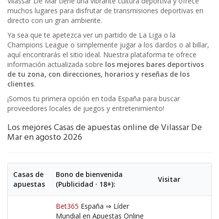
Vilassar De Mar tiene una vibrante cultura deportiva y ofrece
muchos lugares para disfrutar de transmisiones deportivas en
directo con un gran ambiente.
Ya sea que te apetezca ver un partido de La Liga o la
Champions League o simplemente jugar a los dardos o al billar,
aquí encontrarás el sitio ideal. Nuestra plataforma te ofrece
información actualizada sobre
los mejores bares deportivos
de tu zona, con direcciones, horarios y reseñas de los
clientes
.
¡Somos tu primera opción en toda España para buscar
proveedores locales de juegos y entretenimiento!
Los mejores Casas de apuestas online de Vilassar De
Mar en agosto 2026
Casas de
Bono de bienvenida
Visitar
apuestas
(Publicidad · 18+):
Bet365
España ⇒ Líder
Mundial en Apuestas Online