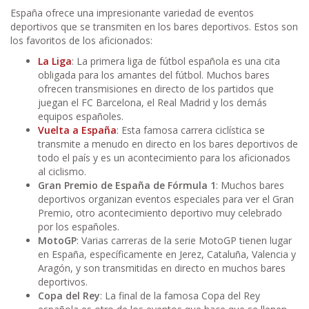
España ofrece una impresionante variedad de eventos
deportivos que se transmiten en los bares deportivos. Estos son
los favoritos de los aficionados:
La Liga
: La primera liga de fútbol española es una cita
obligada para los amantes del fútbol. Muchos bares
ofrecen transmisiones en directo de los partidos que
juegan el FC Barcelona, el Real Madrid y los demás
equipos españoles.
Vuelta a España
: Esta famosa carrera ciclística se
transmite a menudo en directo en los bares deportivos de
todo el país y es un acontecimiento para los aficionados
al ciclismo.
Gran Premio de España de Fórmula 1
: Muchos bares
deportivos organizan eventos especiales para ver el Gran
Premio, otro acontecimiento deportivo muy celebrado
por los españoles.
MotoGP
: Varias carreras de la serie MotoGP tienen lugar
en España, específicamente en Jerez, Cataluña, Valencia y
Aragón, y son transmitidas en directo en muchos bares
deportivos.
Copa del Rey
: La final de la famosa Copa del Rey