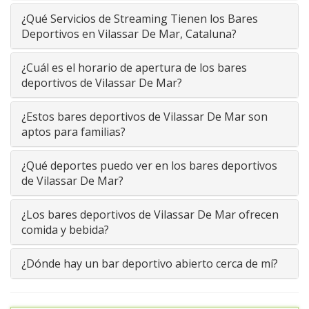
¿Qué Servicios de Streaming Tienen los Bares
Deportivos en Vilassar De Mar, Cataluna?
¿Cuál es el horario de apertura de los bares
deportivos de Vilassar De Mar?
¿Estos bares deportivos de Vilassar De Mar son
aptos para familias?
¿Qué deportes puedo ver en los bares deportivos
de Vilassar De Mar?
¿Los bares deportivos de Vilassar De Mar ofrecen
comida y bebida?
¿Dónde hay un bar deportivo abierto cerca de mí?