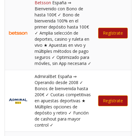
Betsson
España ⇒
Bienvenido con Bono de
hasta 100€ ✓ Bono de
bienvenida 100% en el
primer depósito hasta 100€
✓ Amplia selección de
Regístrate
deportes, casino y ruleta en
vivo ★ Apuestas en vivo y
múltiples métodos de pago
seguros ✓ Optimizado para
móviles, sin App necesaria ✓
AdmiralBet España ⇒
Operando desde 2008 ✓
Bonos de bienvenida hasta
200€ ✓ Cuotas competitivas
en apuestas deportivas ★
Regístrate
Múltiples opciones de
depósito y retiro ✓ Función
de cashout para mayor
control ✓