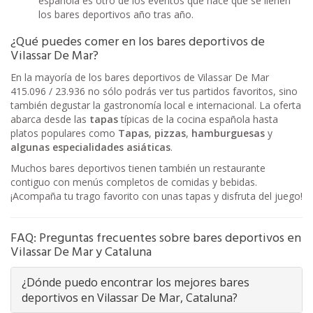
española es otro de los eventos que hace que se llenen
los bares deportivos año tras año.
¿Qué puedes comer en los bares deportivos de
Vilassar De Mar?
En la mayoría de los bares deportivos de Vilassar De Mar
415.096 / 23.936 no sólo podrás ver tus partidos favoritos, sino
también degustar la gastronomía local e internacional. La oferta
abarca desde las
tapas
típicas de la cocina española hasta
platos populares como
Tapas
,
pizzas
,
hamburguesas
y
algunas especialidades asiáticas
.
Muchos bares deportivos tienen también un restaurante
contiguo con menús completos de comidas y bebidas.
¡Acompaña tu trago favorito con unas tapas y disfruta del juego!
FAQ: Preguntas frecuentes sobre bares deportivos en
Vilassar De Mar y Cataluna
¿Dónde puedo encontrar los mejores bares
deportivos en Vilassar De Mar, Cataluna?