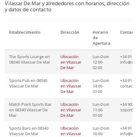
Vilassar De Mar y alrededores con horarios, dirección
y datos de contacto
Establecimiento
Dirección
Horario
Contact
de
Apertura
The Sports Lounge en
Ubicación
Lun-Dom
+34 91 87
08340 Vilassar De Mar
en Vilassar
12:00-
info@sp
De Mar
02:00
Sports Pub en 08340
Ubicación
Lun-Dom
+34 91 34
Vilassar De Mar
en Vilassar
14:00-
contact
De Mar
01:00
Match Point Sports Bar
Ubicación
Lun-Dom
+34 902 4
en 08340 Vilassar De
en Vilassar
11:00-
soporte
Mar
De Mar
01:00
Sports Bars en 08340
Ubicación
Lun-Dom
+34 91 78
Vilassar De Mar
en Vilassar
16:00-
info@ele