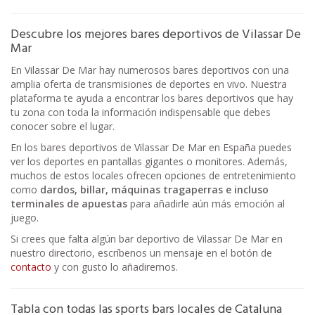
Descubre los mejores bares deportivos de Vilassar De
Mar
En Vilassar De Mar hay numerosos bares deportivos con una
amplia oferta de transmisiones de deportes en vivo. Nuestra
plataforma te ayuda a encontrar los bares deportivos que hay
tu zona con toda la información indispensable que debes
conocer sobre el lugar.
En los bares deportivos de Vilassar De Mar en España puedes
ver los deportes en pantallas gigantes o monitores. Además,
muchos de estos locales ofrecen opciones de entretenimiento
como
dardos, billar, máquinas tragaperras e incluso
terminales de apuestas
para añadirle aún más emoción al
juego.
Si crees que falta algún bar deportivo de Vilassar De Mar en
nuestro directorio, escríbenos un mensaje en el botón de
contacto
y con gusto lo añadiremos.
Tabla con todas las sports bars locales de Cataluna