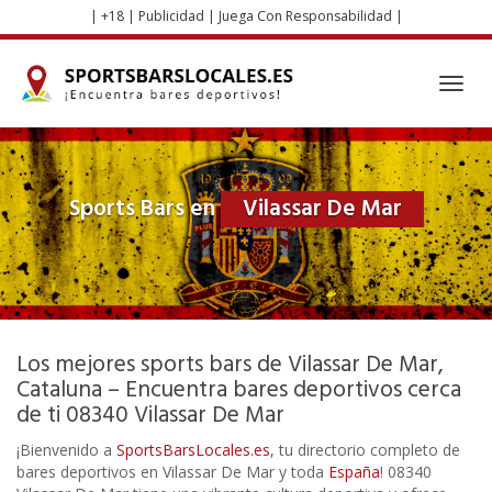
Skip
| +18 | Publicidad | Juega Con Responsabilidad |
to
main
content
Toggl
navig
Sports Bars en
Vilassar De Mar
Los mejores sports bars de Vilassar De Mar,
Cataluna – Encuentra bares deportivos cerca
de ti 08340 Vilassar De Mar
¡Bienvenido a
SportsBarsLocales.es
, tu directorio completo de
bares deportivos en Vilassar De Mar y toda
España
! 08340