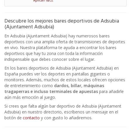
Aplican T&Cs
.
Descubre los mejores bares deportivos de Adsubia
(Ajuntament Adsubia)
En Adsubia (Ajuntament Adsubia) hay numerosos bares
deportivos con una amplia oferta de transmisiones de deportes
en vivo. Nuestra plataforma te ayuda a encontrar los bares
deportivos que hay tu zona con toda la información
indispensable que debes conocer sobre el lugar.
En los bares deportivos de Adsubia (Ajuntament Adsubia) en
España puedes ver los deportes en pantallas gigantes o
monitores. Además, muchos de estos locales ofrecen opciones
de entretenimiento como
dardos, billar, máquinas
tragaperras e incluso terminales de apuestas
para añadirle
aún más emoción al juego.
Si crees que falta algún bar deportivo de Adsubia (Ajuntament
Adsubia) en nuestro directorio, escríbenos un mensaje en el
botón de
contacto
y con gusto lo añadiremos.