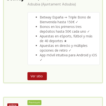
Adsubia (Ajuntament Adsubia)
Betway España ⇒ Triple Bono de
Bienvenida hasta 150€ ✓
Bonos en los primeros tres
depósitos hasta 50€ cada uno ✓
Apuestas en eSports, fútbol y más
de 40 deportes ★
Apuestas en directo y múltiples
opciones de retiro ✓
App móvil intuitiva para Android y iOS
✓
Ver sitio
Premium
online