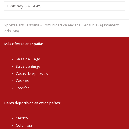
Llombay
(38.59 km)
Sports Bars
»
España
»
Comunidad Valenciana
»
Adsubia (Ajuntament
Adsubia)
Más ofertas en España:
Salas de Juego
Salas de Bingo
Casas de Apuestas
Casinos
Loterías
Bares deportivos en otros países:
México
Colombia