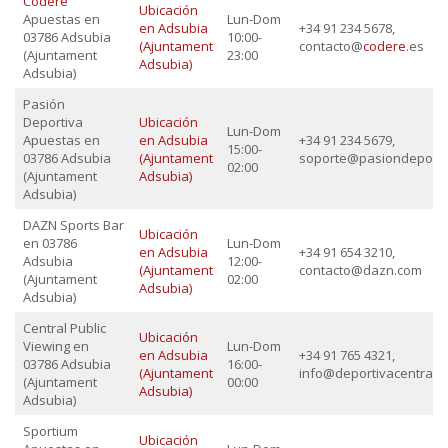
Codere
Ubicación
Apuestas en
Lun-Dom
en Adsubia
+34 91 234 5678,
03786 Adsubia
10:00-
(Ajuntament
contacto@
codere
.es
(Ajuntament
23:00
Adsubia)
Adsubia)
Pasión
Deportiva
Ubicación
Lun-Dom
Apuestas en
en Adsubia
+34 91 234 5679,
15:00-
03786 Adsubia
(Ajuntament
soporte@pasiondeporti
02:00
(Ajuntament
Adsubia)
Adsubia)
DAZN Sports Bar
Ubicación
en 03786
Lun-Dom
en Adsubia
+34 91 654 3210,
Adsubia
12:00-
(Ajuntament
contacto@dazn.com
(Ajuntament
02:00
Adsubia)
Adsubia)
Central Public
Ubicación
Viewing en
Lun-Dom
en Adsubia
+34 91 765 4321,
03786 Adsubia
16:00-
(Ajuntament
info@deportivacentral.
(Ajuntament
00:00
Adsubia)
Adsubia)
Sportium
Ubicación