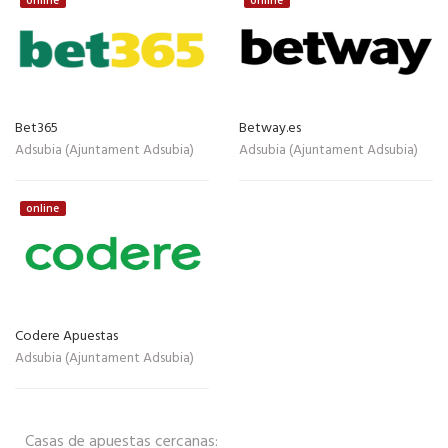
online
online
Bet365
Betway.es
Adsubia (Ajuntament Adsubia)
Adsubia (Ajuntament Adsubia)
online
Codere Apuestas
Adsubia (Ajuntament Adsubia)
Casas de apuestas cercanas: