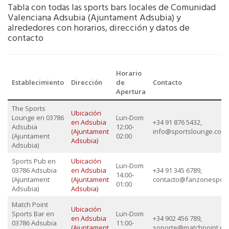
Tabla con todas las sports bars locales de Comunidad
Valenciana Adsubia (Ajuntament Adsubia) y
alrededores con horarios, dirección y datos de
contacto
Horario
Establecimiento
Dirección
de
Contacto
Apertura
The Sports
Ubicación
Lounge en 03786
Lun-Dom
en Adsubia
+34 91 876 5432,
Adsubia
12:00-
(Ajuntament
info@sportslounge.com
(Ajuntament
02:00
Adsubia)
Adsubia)
Sports Pub en
Ubicación
Lun-Dom
03786 Adsubia
en Adsubia
+34 91 345 6789,
14:00-
(Ajuntament
(Ajuntament
contacto@fanzonespor
01:00
Adsubia)
Adsubia)
Match Point
Ubicación
Sports Bar en
Lun-Dom
en Adsubia
+34 902 456 789,
03786 Adsubia
11:00-
(Ajuntament
soporte@matchpoint.co