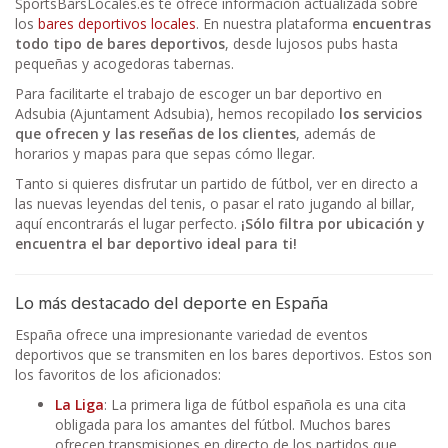
SportsBarsLocales.es te ofrece información actualizada sobre
los
bares deportivos locales
. En nuestra plataforma
encuentras
todo tipo de bares deportivos
, desde lujosos pubs hasta
pequeñas y acogedoras tabernas.
Para facilitarte el trabajo de escoger un bar deportivo en
Adsubia (Ajuntament Adsubia), hemos recopilado
los servicios
que ofrecen y las reseñas de los clientes
, además de
horarios y mapas para que sepas cómo llegar.
Tanto si quieres disfrutar un partido de fútbol, ver en directo a
las nuevas leyendas del tenis, o pasar el rato jugando al billar,
aquí encontrarás el lugar perfecto.
¡Sólo filtra por ubicación y
encuentra el bar deportivo ideal para ti!
Lo más destacado del deporte en España
España ofrece una impresionante variedad de eventos
deportivos que se transmiten en los bares deportivos. Estos son
los favoritos de los aficionados:
La Liga
: La primera liga de fútbol española es una cita
obligada para los amantes del fútbol. Muchos bares
ofrecen transmisiones en directo de los partidos que