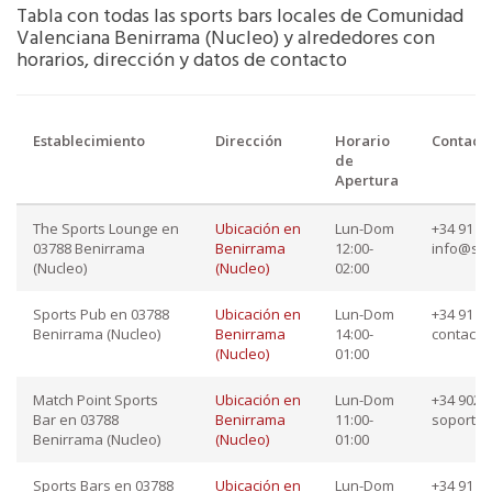
Tabla con todas las sports bars locales de Comunidad
Valenciana Benirrama (Nucleo) y alrededores con
horarios, dirección y datos de contacto
Establecimiento
Dirección
Horario
Contact
de
Apertura
The Sports Lounge en
Ubicación en
Lun-Dom
+34 91 87
03788 Benirrama
Benirrama
12:00-
info@sp
(Nucleo)
(Nucleo)
02:00
Sports Pub en 03788
Ubicación en
Lun-Dom
+34 91 34
Benirrama (Nucleo)
Benirrama
14:00-
contact
(Nucleo)
01:00
Match Point Sports
Ubicación en
Lun-Dom
+34 902 4
Bar en 03788
Benirrama
11:00-
soporte
Benirrama (Nucleo)
(Nucleo)
01:00
Sports Bars en 03788
Ubicación en
Lun-Dom
+34 91 78