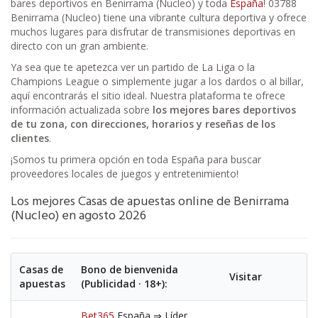
bares deportivos en Benirrama (Nucleo) y toda
España
! 03788
Benirrama (Nucleo) tiene una vibrante cultura deportiva y ofrece
muchos lugares para disfrutar de transmisiones deportivas en
directo con un gran ambiente.
Ya sea que te apetezca ver un partido de La Liga o la
Champions League o simplemente jugar a los dardos o al billar,
aquí encontrarás el sitio ideal. Nuestra plataforma te ofrece
información actualizada sobre
los mejores bares deportivos
de tu zona, con direcciones, horarios y reseñas de los
clientes
.
¡Somos tu primera opción en toda España para buscar
proveedores locales de juegos y entretenimiento!
Los mejores Casas de apuestas online de Benirrama
(Nucleo) en agosto 2026
Casas de
Bono de bienvenida
Visitar
apuestas
(Publicidad · 18+):
Bet365
España ⇒ Líder