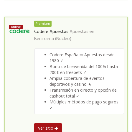
Premium
online
Codere Apuestas
Apuestas en
Benirrama (Nucleo)
Codere España ⇒ Apuestas desde
1980 ✓
Bono de bienvenida del 100% hasta
200€ en freebets ✓
Amplia cobertura de eventos
deportivos y casino ★
Transmisión en directo y opción de
cashout total ✓
Múltiples métodos de pago seguros
✓
Ver sitio