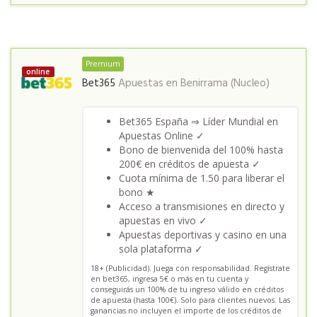
Premium
online
Bet365
Apuestas en
Benirrama (Nucleo)
Bet365 España ⇒ Líder Mundial en
Apuestas Online ✓
Bono de bienvenida del 100% hasta
200€ en créditos de apuesta ✓
Cuota mínima de 1.50 para liberar el
bono ★
Acceso a transmisiones en directo y
apuestas en vivo ✓
Apuestas deportivas y casino en una
sola plataforma ✓
18+ (Publicidad). Juega con responsabilidad. Regístrate
en bet365, ingresa 5€ o más en tu cuenta y
conseguirás un 100% de tu ingreso válido en créditos
de apuesta (hasta 100€). Solo para clientes nuevos. Las
ganancias no incluyen el importe de los créditos de