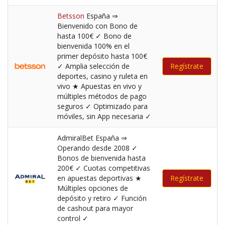
Betsson
España ⇒
Bienvenido con Bono de
hasta 100€ ✓ Bono de
bienvenida 100% en el
primer depósito hasta 100€
✓ Amplia selección de
Regístrate
deportes, casino y ruleta en
vivo ★ Apuestas en vivo y
múltiples métodos de pago
seguros ✓ Optimizado para
móviles, sin App necesaria ✓
AdmiralBet España ⇒
Operando desde 2008 ✓
Bonos de bienvenida hasta
200€ ✓ Cuotas competitivas
en apuestas deportivas ★
Regístrate
Múltiples opciones de
depósito y retiro ✓ Función
de cashout para mayor
control ✓