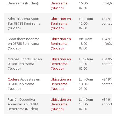
Benirrama (Nucleo)
Benirrama
16:00-
info@ele
(Nucleo)
02:00
Admiral Arena Sport
Ubicación en
Lun-Dom
+34 91 12
Bar 03788 Benirrama
Benirrama
12:00-
contacto
(Nucleo)
(Nucleo)
02:00
Sportsbars near me
Ubicación en
Vie-Dom
+34 91 87
en 03788 Benirrama
Benirrama
18:00-
info@zo
(Nucleo)
(Nucleo)
02:00
Orenes Sports Bar en
Ubicación en
Lun-Dom
+34 968 1
03788 Benirrama
Benirrama
13:00-
contact
(Nucleo)
(Nucleo)
02:00
Codere
Apuestas en
Ubicación en
Lun-Dom
+34 91 23
03788 Benirrama
Benirrama
10:00-
contact
(Nucleo)
(Nucleo)
23:00
Pasión Deportiva
Ubicación en
Lun-Dom
+34 91 23
Apuestas en 03788
Benirrama
15:00-
soporte
Benirrama (Nucleo)
(Nucleo)
02:00