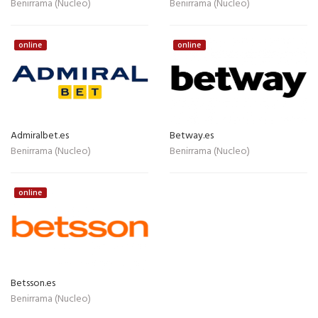
Benirrama (Nucleo)
Benirrama (Nucleo)
online
online
Admiralbet.es
Betway.es
Benirrama (Nucleo)
Benirrama (Nucleo)
online
Betsson.es
Benirrama (Nucleo)