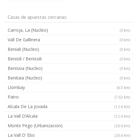
Casas de apuestas cercanas:
Carroja, La (Nucleo)
(0 km)
Vall De Gallinera
(0 km)
Beniali (Nucleo)
(0 km)
Benisili / Benissili
(0 km)
Benisiva (Nucleo)
(0 km)
Benitaia (Nucleo)
(0 km)
Llombay
(6.5 km)
Patro
(7.62 km)
Alcala De La Jovada
(12.6 km)
La Vall D’Alcala
(12.6 km)
Monte Pego (Urbanizacion)
(26.6 km)
La Vall D’ Ebo
(26.6 km)