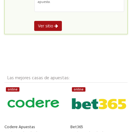
apuesta.
Ver sitio
Las mejores casas de apuestas:
online
online
Codere Apuestas
Bet365