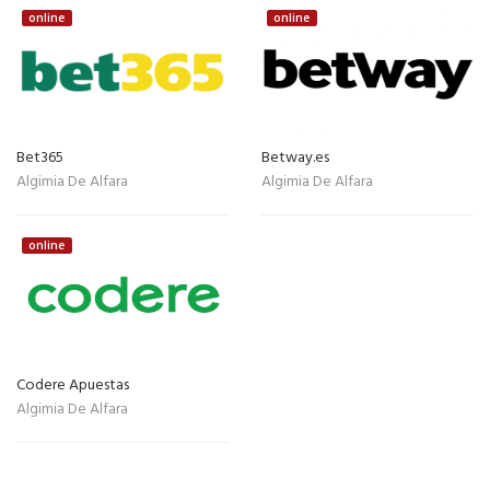
online
online
Bet365
Betway.es
Algimia De Alfara
Algimia De Alfara
online
Codere Apuestas
Algimia De Alfara