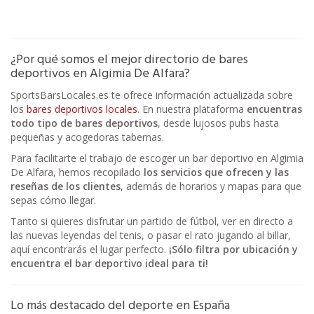
¿Por qué somos el mejor directorio de bares
deportivos en Algimia De Alfara?
SportsBarsLocales.es te ofrece información actualizada sobre
los
bares deportivos locales
. En nuestra plataforma
encuentras
todo tipo de bares deportivos
, desde lujosos pubs hasta
pequeñas y acogedoras tabernas.
Para facilitarte el trabajo de escoger un bar deportivo en Algimia
De Alfara, hemos recopilado
los servicios que ofrecen y las
reseñas de los clientes
, además de horarios y mapas para que
sepas cómo llegar.
Tanto si quieres disfrutar un partido de fútbol, ver en directo a
las nuevas leyendas del tenis, o pasar el rato jugando al billar,
aquí encontrarás el lugar perfecto.
¡Sólo filtra por ubicación y
encuentra el bar deportivo ideal para ti!
Lo más destacado del deporte en España