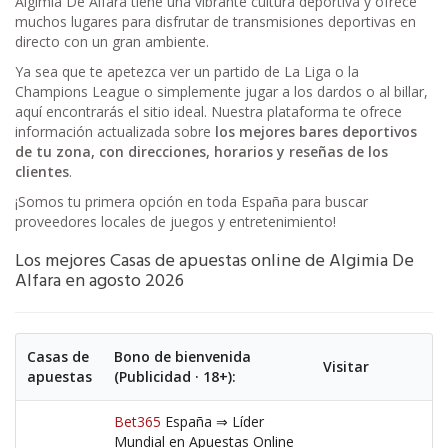
Algimia De Alfara tiene una vibrante cultura deportiva y ofrece
muchos lugares para disfrutar de transmisiones deportivas en
directo con un gran ambiente.
Ya sea que te apetezca ver un partido de La Liga o la
Champions League o simplemente jugar a los dardos o al billar,
aquí encontrarás el sitio ideal. Nuestra plataforma te ofrece
información actualizada sobre
los mejores bares deportivos
de tu zona, con direcciones, horarios y reseñas de los
clientes
.
¡Somos tu primera opción en toda España para buscar
proveedores locales de juegos y entretenimiento!
Los mejores Casas de apuestas online de Algimia De
Alfara en agosto 2026
Casas de
Bono de bienvenida
Visitar
apuestas
(Publicidad · 18+):
Bet365
España ⇒ Líder
Mundial en Apuestas Online