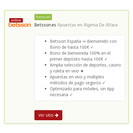
Premium
online
Betsson.es
Apuestas en
Algimia De Alfara
Betsson España ⇒ Bienvenido con
Bono de hasta 100€ ✓
Bono de bienvenida 100% en el
primer depósito hasta 100€ ✓
Amplia selección de deportes, casino
y ruleta en vivo ★
Apuestas en vivo y múltiples
métodos de pago seguros ✓
Optimizado para móviles, sin App
necesaria ✓
Ver sitio