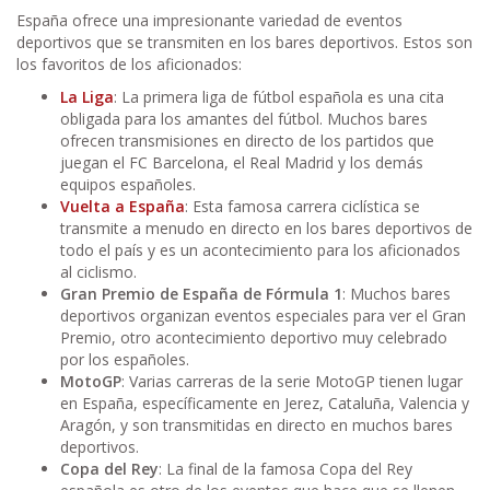
España ofrece una impresionante variedad de eventos
deportivos que se transmiten en los bares deportivos. Estos son
los favoritos de los aficionados:
La Liga
: La primera liga de fútbol española es una cita
obligada para los amantes del fútbol. Muchos bares
ofrecen transmisiones en directo de los partidos que
juegan el FC Barcelona, el Real Madrid y los demás
equipos españoles.
Vuelta a España
: Esta famosa carrera ciclística se
transmite a menudo en directo en los bares deportivos de
todo el país y es un acontecimiento para los aficionados
al ciclismo.
Gran Premio de España de Fórmula 1
: Muchos bares
deportivos organizan eventos especiales para ver el Gran
Premio, otro acontecimiento deportivo muy celebrado
por los españoles.
MotoGP
: Varias carreras de la serie MotoGP tienen lugar
en España, específicamente en Jerez, Cataluña, Valencia y
Aragón, y son transmitidas en directo en muchos bares
deportivos.
Copa del Rey
: La final de la famosa Copa del Rey