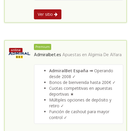
Ver sitio
Premium
online
Admiralbet.es
Apuestas en
Algimia De Alfara
AdmiralBet España ⇒
Operando
desde 2008 ✓
Bonos de bienvenida hasta 200€ ✓
Cuotas competitivas en apuestas
deportivas ★
Múltiples opciones de depósito y
retiro ✓
Función de cashout para mayor
control ✓