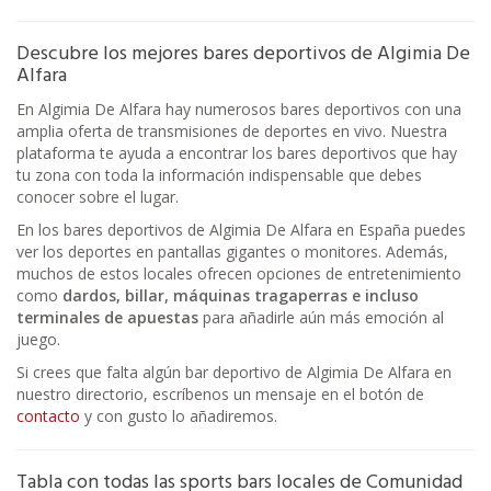
Descubre los mejores bares deportivos de Algimia De
Alfara
En Algimia De Alfara hay numerosos bares deportivos con una
amplia oferta de transmisiones de deportes en vivo. Nuestra
plataforma te ayuda a encontrar los bares deportivos que hay
tu zona con toda la información indispensable que debes
conocer sobre el lugar.
En los bares deportivos de Algimia De Alfara en España puedes
ver los deportes en pantallas gigantes o monitores. Además,
muchos de estos locales ofrecen opciones de entretenimiento
como
dardos, billar, máquinas tragaperras e incluso
terminales de apuestas
para añadirle aún más emoción al
juego.
Si crees que falta algún bar deportivo de Algimia De Alfara en
nuestro directorio, escríbenos un mensaje en el botón de
contacto
y con gusto lo añadiremos.
Tabla con todas las sports bars locales de Comunidad