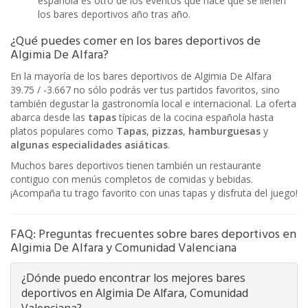
española es otro de los eventos que hace que se llenen
los bares deportivos año tras año.
¿Qué puedes comer en los bares deportivos de
Algimia De Alfara?
En la mayoría de los bares deportivos de Algimia De Alfara
39.75 / -3.667 no sólo podrás ver tus partidos favoritos, sino
también degustar la gastronomía local e internacional. La oferta
abarca desde las
tapas
típicas de la cocina española hasta
platos populares como
Tapas
,
pizzas
,
hamburguesas
y
algunas especialidades asiáticas
.
Muchos bares deportivos tienen también un restaurante
contiguo con menús completos de comidas y bebidas.
¡Acompaña tu trago favorito con unas tapas y disfruta del juego!
FAQ: Preguntas frecuentes sobre bares deportivos en
Algimia De Alfara y Comunidad Valenciana
¿Dónde puedo encontrar los mejores bares
deportivos en Algimia De Alfara, Comunidad