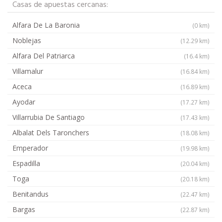
Casas de apuestas cercanas:
Alfara De La Baronia
(0 km)
Noblejas
(12.29 km)
Alfara Del Patriarca
(16.4 km)
Villamalur
(16.84 km)
Aceca
(16.89 km)
Ayodar
(17.27 km)
Villarrubia De Santiago
(17.43 km)
Albalat Dels Taronchers
(18.08 km)
Emperador
(19.98 km)
Espadilla
(20.04 km)
Toga
(20.18 km)
Benitandus
(22.47 km)
Bargas
(22.87 km)