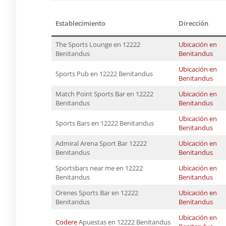
Establecimiento
Dirección
The Sports Lounge en 12222
Ubicación en
Benitandus
Benitandus
Ubicación en
Sports Pub en 12222 Benitandus
Benitandus
Match Point Sports Bar en 12222
Ubicación en
Benitandus
Benitandus
Ubicación en
Sports Bars en 12222 Benitandus
Benitandus
Admiral Arena Sport Bar 12222
Ubicación en
Benitandus
Benitandus
Sportsbars near me en 12222
Ubicación en
Benitandus
Benitandus
Orenes Sports Bar en 12222
Ubicación en
Benitandus
Benitandus
Ubicación en
Codere
Apuestas en 12222 Benitandus