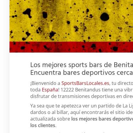
Los mejores sports bars de Beni
Encuentra bares deportivos cerca
¡Bienvenido a
SportsBarsLocales.es
, tu direc
toda
España
! 12222 Benitandus tiene una vib
disfrutar de transmisiones deportivas en dir
Ya sea que te apetezca ver un partido de La 
dardos o al billar, aquí encontrarás el sitio i
actualizada sobre
los mejores bares deportivo
los clientes
.