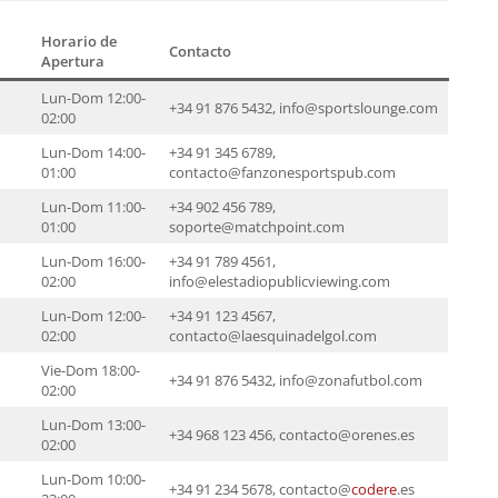
Horario de
Contacto
Apertura
Lun-Dom 12:00-
+34 91 876 5432, info@sportslounge.com
02:00
Lun-Dom 14:00-
+34 91 345 6789,
01:00
contacto@fanzonesportspub.com
Lun-Dom 11:00-
+34 902 456 789,
01:00
soporte@matchpoint.com
Lun-Dom 16:00-
+34 91 789 4561,
02:00
info@elestadiopublicviewing.com
Lun-Dom 12:00-
+34 91 123 4567,
02:00
contacto@laesquinadelgol.com
Vie-Dom 18:00-
+34 91 876 5432, info@zonafutbol.com
02:00
Lun-Dom 13:00-
+34 968 123 456, contacto@orenes.es
02:00
Lun-Dom 10:00-
+34 91 234 5678, contacto@
codere
.es