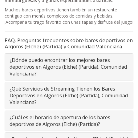
hamburguesas
y
algunas especialidades asiáticas
.
Muchos bares deportivos tienen también un restaurante
contiguo con menús completos de comidas y bebidas.
¡Acompaña tu trago favorito con unas tapas y disfruta del juego!
FAQ: Preguntas frecuentes sobre bares deportivos en
Algoros (Elche) (Partida) y Comunidad Valenciana
¿Dónde puedo encontrar los mejores bares
deportivos en Algoros (Elche) (Partida), Comunidad
Valenciana?
¿Qué Servicios de Streaming Tienen los Bares
Deportivos en Algoros (Elche) (Partida), Comunidad
Valenciana?
¿Cuál es el horario de apertura de los bares
deportivos de Algoros (Elche) (Partida)?