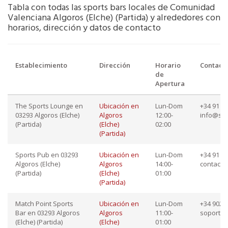
Tabla con todas las sports bars locales de Comunidad
Valenciana Algoros (Elche) (Partida) y alrededores con
horarios, dirección y datos de contacto
Establecimiento
Dirección
Horario
Contact
de
Apertura
The Sports Lounge en
Ubicación en
Lun-Dom
+34 91 87
03293 Algoros (Elche)
Algoros
12:00-
info@sp
(Partida)
(Elche)
02:00
(Partida)
Sports Pub en 03293
Ubicación en
Lun-Dom
+34 91 34
Algoros (Elche)
Algoros
14:00-
contact
(Partida)
(Elche)
01:00
(Partida)
Match Point Sports
Ubicación en
Lun-Dom
+34 902 4
Bar en 03293 Algoros
Algoros
11:00-
soporte
(Elche) (Partida)
(Elche)
01:00