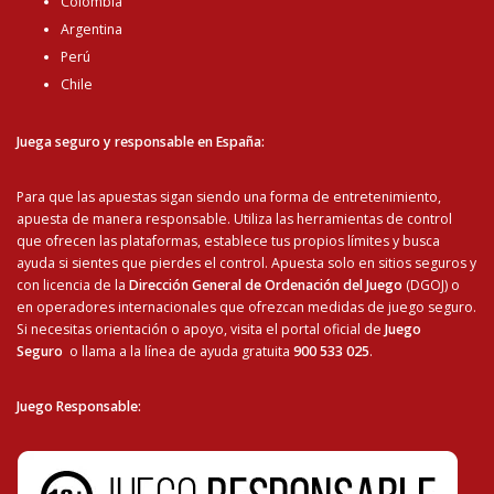
Colombia
Argentina
Perú
Chile
Juega seguro y responsable en España:
Para que las apuestas sigan siendo una forma de entretenimiento,
apuesta de manera responsable. Utiliza las herramientas de control
que ofrecen las plataformas, establece tus propios límites y busca
ayuda si sientes que pierdes el control. Apuesta solo en sitios seguros y
con licencia de la
Dirección General de Ordenación del Juego
(DGOJ) o
en operadores internacionales que ofrezcan medidas de juego seguro.
Si necesitas orientación o apoyo, visita el portal oficial de
Juego
Seguro
o llama a la línea de ayuda gratuita
900 533 025
.
Juego Responsable
: