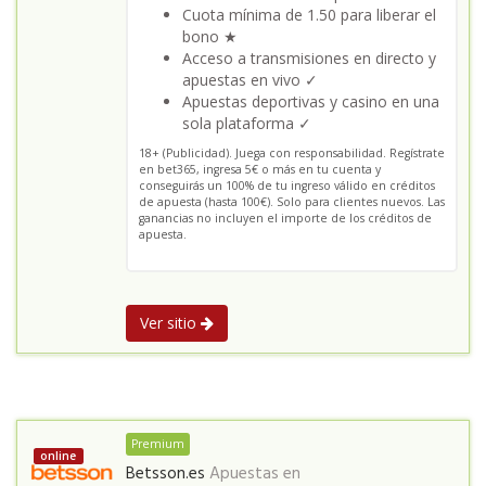
Cuota mínima de 1.50 para liberar el
bono ★
Acceso a transmisiones en directo y
apuestas en vivo ✓
Apuestas deportivas y casino en una
sola plataforma ✓
18+ (Publicidad). Juega con responsabilidad. Regístrate
en bet365, ingresa 5€ o más en tu cuenta y
conseguirás un 100% de tu ingreso válido en créditos
de apuesta (hasta 100€). Solo para clientes nuevos. Las
ganancias no incluyen el importe de los créditos de
apuesta.
Ver sitio
Premium
online
Betsson.es
Apuestas en