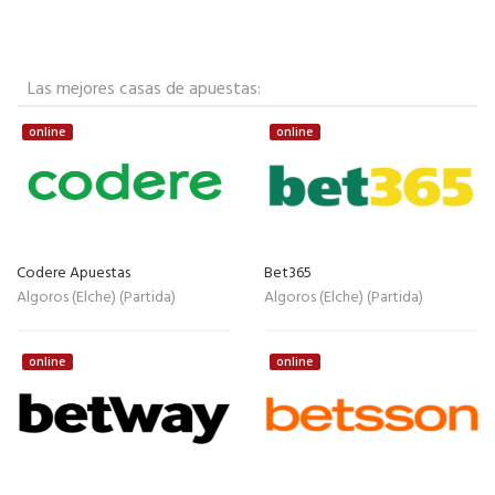
Las mejores casas de apuestas:
online
online
Codere Apuestas
Bet365
Algoros (Elche) (Partida)
Algoros (Elche) (Partida)
online
online