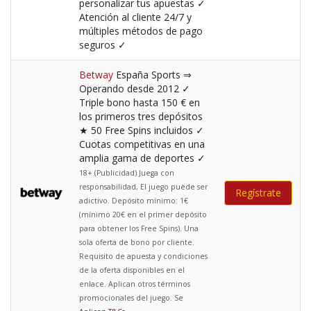
personalizar tus apuestas ✓
Atención al cliente 24/7 y
múltiples métodos de pago
seguros ✓
Betway
España Sports ⇒
Operando desde 2012 ✓
Triple bono hasta 150 € en
los primeros tres depósitos
★ 50 Free Spins incluidos ✓
Cuotas competitivas en una
amplia gama de deportes ✓
18+ (Publicidad) Juega con
responsabilidad, El juego puede ser
Regístrate
adictivo. Depósito mínimo: 1€
(mínimo 20€ en el primer depósito
para obtener los Free Spins). Una
sola oferta de bono por cliente.
Requisito de apuesta y condiciones
de la oferta disponibles en el
enlace. Aplican otros términos
promocionales del juego. Se