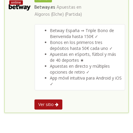
online
Betway.es
Apuestas en
Algoros (Elche) (Partida)
Betway España ⇒ Triple Bono de
Bienvenida hasta 150€ ✓
Bonos en los primeros tres
depósitos hasta 50€ cada uno ✓
Apuestas en eSports, fútbol y más
de 40 deportes ★
Apuestas en directo y múltiples
opciones de retiro ✓
App móvil intuitiva para Android y iOS
✓
Ver sitio