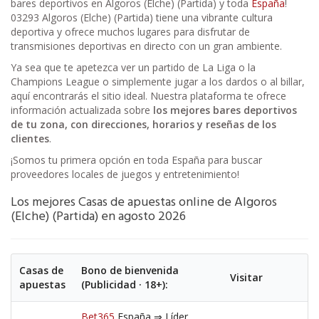
bares deportivos en Algoros (Elche) (Partida) y toda
España
!
03293 Algoros (Elche) (Partida) tiene una vibrante cultura
deportiva y ofrece muchos lugares para disfrutar de
transmisiones deportivas en directo con un gran ambiente.
Ya sea que te apetezca ver un partido de La Liga o la
Champions League o simplemente jugar a los dardos o al billar,
aquí encontrarás el sitio ideal. Nuestra plataforma te ofrece
información actualizada sobre
los mejores bares deportivos
de tu zona, con direcciones, horarios y reseñas de los
clientes
.
¡Somos tu primera opción en toda España para buscar
proveedores locales de juegos y entretenimiento!
Los mejores Casas de apuestas online de Algoros
(Elche) (Partida) en agosto 2026
Casas de
Bono de bienvenida
Visitar
apuestas
(Publicidad · 18+):
Bet365
España ⇒ Líder