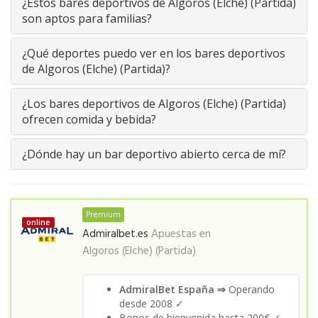
¿Estos bares deportivos de Algoros (Elche) (Partida)
son aptos para familias?
¿Qué deportes puedo ver en los bares deportivos
de Algoros (Elche) (Partida)?
¿Los bares deportivos de Algoros (Elche) (Partida)
ofrecen comida y bebida?
¿Dónde hay un bar deportivo abierto cerca de mí?
Premium
online
Admiralbet.es
Apuestas en
Algoros (Elche) (Partida)
AdmiralBet España ⇒
Operando
desde 2008 ✓
Bonos de bienvenida hasta 200€ ✓