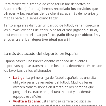
Para facilitarte el trabajo de escoger un bar deportivo en
Algoros (Elche) (Partida), hemos recopilado
los servicios que
ofrecen y las reseñas de los clientes
, además de horarios y
mapas para que sepas cómo llegar.
Tanto si quieres disfrutar un partido de fútbol, ver en directo a
las nuevas leyendas del tenis, o pasar el rato jugando al billar,
aquí encontrarás el lugar perfecto.
¡Sólo filtra por ubicación y
encuentra el bar deportivo ideal para ti!
Lo más destacado del deporte en España
España ofrece una impresionante variedad de eventos
deportivos que se transmiten en los bares deportivos. Estos son
los favoritos de los aficionados:
La Liga
: La primera liga de fútbol española es una cita
obligada para los amantes del fútbol. Muchos bares
ofrecen transmisiones en directo de los partidos que
juegan el FC Barcelona, el Real Madrid y los demás
equipos españoles.
Vuelta a España
: Esta famosa carrera ciclística se
transmite a menudo en directo en los bares deportivos de