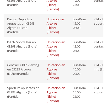
03293 Algoros (Elche)
Algoros
10:00-
contact
(Partida)
(Elche)
23:00
(Partida)
Pasión Deportiva
Ubicación en
Lun-Dom
+34 91 23
Apuestas en 03293
Algoros
15:00-
soporte
Algoros (Elche)
(Elche)
02:00
(Partida)
(Partida)
DAZN Sports Bar en
Ubicación en
Lun-Dom
+34 91 65
03293 Algoros (Elche)
Algoros
12:00-
contact
(Partida)
(Elche)
02:00
(Partida)
Central Public Viewing
Ubicación en
Lun-Dom
+34 91 76
en 03293 Algoros
Algoros
16:00-
info@dep
(Elche) (Partida)
(Elche)
00:00
(Partida)
Sportium Apuestas en
Ubicación en
Lun-Dom
+34 91 45
03293 Algoros (Elche)
Algoros
10:00-
soporte
(Partida)
(Elche)
22:00
(Partida)