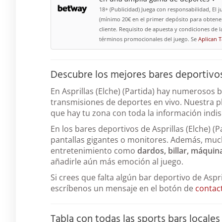
18+ (Publicidad) Juega con responsabilidad, El 
(mínimo 20€ en el primer depósito para obtener
cliente. Requisito de apuesta y condiciones de l
términos promocionales del juego. Se
Aplican 
Descubre los mejores bares deportivos 
En Asprillas (Elche) (Partida) hay numerosos 
transmisiones de deportes en vivo. Nuestra p
que hay tu zona con toda la información indi
En los bares deportivos de Asprillas (Elche) (
pantallas gigantes o monitores. Además, muc
entretenimiento como
dardos, billar, máquin
añadirle aún más emoción al juego.
Si crees que falta algún bar deportivo de Aspri
escríbenos un mensaje en el botón de
contac
Tabla con todas las sports bars locale