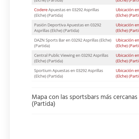
(Elche) (Partida)
(Elche) (Part
Codere
Apuestas en 03292 Asprillas
Ubicación en
(Elche) (Partida)
(Elche) (Part
Pasión Deportiva Apuestas en 03292
Ubicación en
Asprillas (Elche) (Partida)
(Elche) (Part
DAZN Sports Bar en 03292 Asprillas (Elche)
Ubicación en
(Partida)
(Elche) (Part
Central Public Viewing en 03292 Asprillas
Ubicación en
(Elche) (Partida)
(Elche) (Part
Sportium Apuestas en 03292 Asprillas
Ubicación en
(Elche) (Partida)
(Elche) (Part
Mapa con las sportsbars más cercanas 
(Partida)