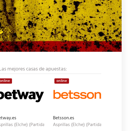
Las mejores casas de apuestas:
online
online
etway.es
Betsson.es
prillas (Elche) (Partida)
Asprillas (Elche) (Partida)