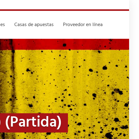
nes
Casas de apuestas
Proveedor en línea
) (Partida)