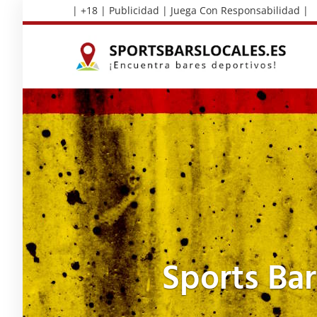
Skip
| +18 | Publicidad | Juega Con Responsabilidad |
to
main
content
Sports Ba