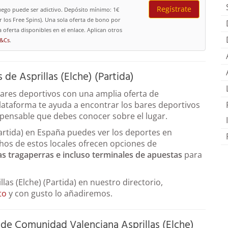
Regístrate
juego puede ser adictivo. Depósito mínimo: 1€
 los Free Spins). Una sola oferta de bono por
a oferta disponibles en el enlace. Aplican otros
T&Cs
.
de Asprillas (Elche) (Partida)
bares deportivos con una amplia oferta de
lataforma te ayuda a encontrar los bares deportivos
spensable que debes conocer sobre el lugar.
Partida) en España puedes ver los deportes en
hos de estos locales ofrecen opciones de
as tragaperras e incluso terminales de apuestas
para
llas (Elche) (Partida) en nuestro directorio,
to
y con gusto lo añadiremos.
s de Comunidad Valenciana Asprillas (Elche)