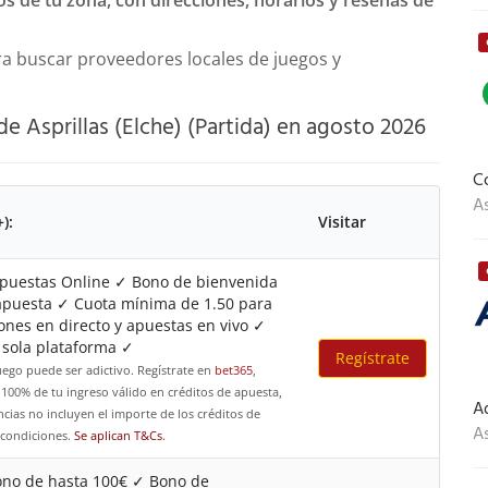
s de tu zona, con direcciones, horarios y reseñas de
a buscar proveedores locales de juegos y
e Asprillas (Elche) (Partida) en agosto 2026
C
As
):
Visitar
puestas Online ✓ Bono de bienvenida
 apuesta ✓ Cuota mínima de 1.50 para
ones en directo y apuestas en vivo ✓
 sola plataforma ✓
Regístrate
juego puede ser adictivo. Regístrate en
bet365
,
 100% de tu ingreso válido en créditos de apuesta,
A
ncias no incluyen el importe de los créditos de
As
s condiciones.
Se aplican T&Cs
.
no de hasta 100€ ✓ Bono de