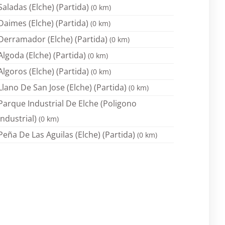
Saladas (Elche) (Partida)
(0 km)
Daimes (Elche) (Partida)
(0 km)
Derramador (Elche) (Partida)
(0 km)
Algoda (Elche) (Partida)
(0 km)
Algoros (Elche) (Partida)
(0 km)
Llano De San Jose (Elche) (Partida)
(0 km)
Parque Industrial De Elche (Poligono
Industrial)
(0 km)
Peña De Las Aguilas (Elche) (Partida)
(0 km)