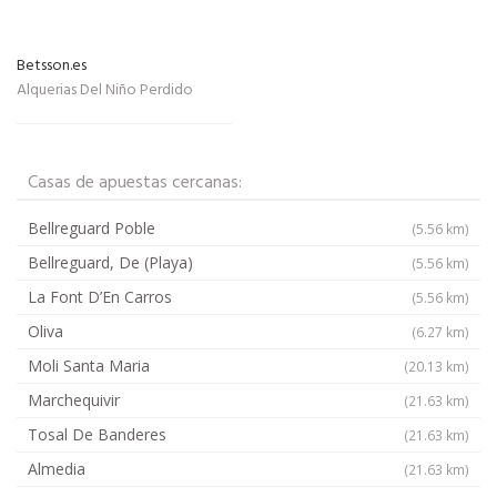
Betsson.es
Alquerias Del Niño Perdido
Casas de apuestas cercanas:
Bellreguard Poble
(5.56 km)
Bellreguard, De (Playa)
(5.56 km)
La Font D’En Carros
(5.56 km)
Oliva
(6.27 km)
Moli Santa Maria
(20.13 km)
Marchequivir
(21.63 km)
Tosal De Banderes
(21.63 km)
Almedia
(21.63 km)