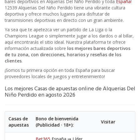
bares deportivos en Alquerias Del Niño Perdido y toda
España
!
12539 Alquerias Del Niño Perdido tiene una vibrante cultura
deportiva y ofrece muchos lugares para disfrutar de
transmisiones deportivas en directo con un gran ambiente.
Ya sea que te apetezca ver un partido de La Liga o la
Champions League o simplemente jugar a los dardos o al billar,
aquí encontrarás el sitio ideal. Nuestra plataforma te ofrece
información actualizada sobre
los mejores bares deportivos
de tu zona, con direcciones, horarios y reseñas de los
clientes
.
¡Somos tu primera opción en toda España para buscar
proveedores locales de juegos y entretenimiento!
Los mejores Casas de apuestas online de Alquerias Del
Niño Perdido en agosto 2026
Casas de
Bono de bienvenida
Visitar
apuestas
(Publicidad · 18+):
Bet365
España ⇒ Líder