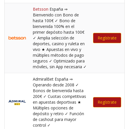
Betsson
España ⇒
Bienvenido con Bono de
hasta 100€ ✓ Bono de
bienvenida 100% en el
primer depósito hasta 100€
✓ Amplia selección de
Regístrate
deportes, casino y ruleta en
vivo ★ Apuestas en vivo y
múltiples métodos de pago
seguros ✓ Optimizado para
móviles, sin App necesaria ✓
AdmiralBet España ⇒
Operando desde 2008 ✓
Bonos de bienvenida hasta
200€ ✓ Cuotas competitivas
en apuestas deportivas ★
Regístrate
Múltiples opciones de
depósito y retiro ✓ Función
de cashout para mayor
control ✓