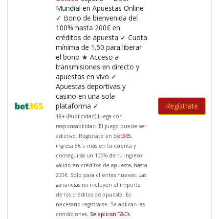
Mundial en Apuestas Online
✓ Bono de bienvenida del
100% hasta 200€ en
créditos de apuesta ✓ Cuota
mínima de 1.50 para liberar
el bono ★ Acceso a
transmisiones en directo y
apuestas en vivo ✓
Apuestas deportivas y
casino en una sola
plataforma ✓
Regístrate
18+ (Publicidad) Juega con
responsabilidad. El juego puede ser
adictivo. Regístrate en
bet365
,
ingresa 5€ o más en tu cuenta y
conseguirás un 100% de tu ingreso
válido en créditos de apuesta, hasta
200€. Solo para clientes nuevos. Las
ganancias no incluyen el importe
de los créditos de apuesta. Es
necesario registrarse. Se aplican las
condiciones.
Se aplican T&Cs
.