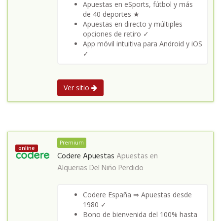
Apuestas en eSports, fútbol y más
de 40 deportes ★
Apuestas en directo y múltiples
opciones de retiro ✓
App móvil intuitiva para Android y iOS
✓
Ver sitio
Premium
online
Codere Apuestas
Apuestas en
Alquerias Del Niño Perdido
Codere España ⇒ Apuestas desde
1980 ✓
Bono de bienvenida del 100% hasta