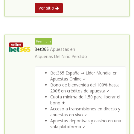
Ver sitio
Premium
online
Bet365
Apuestas en
Alquerias Del Niño Perdido
Bet365 España ⇒ Líder Mundial en
Apuestas Online ✓
Bono de bienvenida del 100% hasta
200€ en créditos de apuesta ✓
Cuota mínima de 1.50 para liberar el
bono ★
Acceso a transmisiones en directo y
apuestas en vivo ✓
Apuestas deportivas y casino en una
sola plataforma ✓