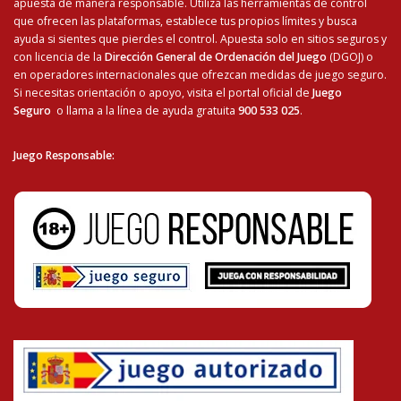
apuesta de manera responsable. Utiliza las herramientas de control
que ofrecen las plataformas, establece tus propios límites y busca
ayuda si sientes que pierdes el control. Apuesta solo en sitios seguros y
con licencia de la
Dirección General de Ordenación del Juego
(DGOJ) o
en operadores internacionales que ofrezcan medidas de juego seguro.
Si necesitas orientación o apoyo, visita el portal oficial de
Juego
Seguro
o llama a la línea de ayuda gratuita
900 533 025
.
Juego Responsable
: