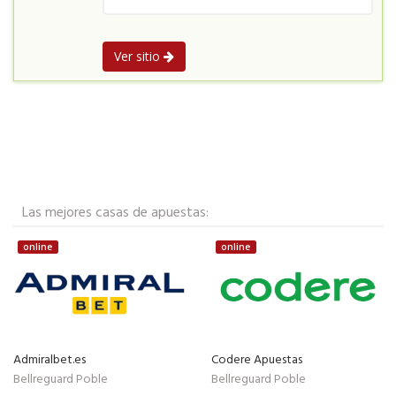
Ver sitio
Las mejores casas de apuestas:
online
online
Admiralbet.es
Codere Apuestas
Bellreguard Poble
Bellreguard Poble