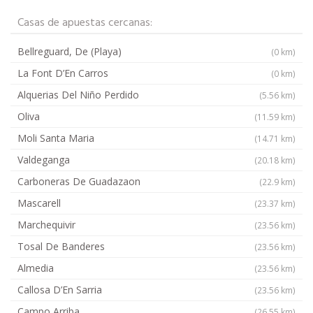
Casas de apuestas cercanas:
Bellreguard, De (Playa)
(0 km)
La Font D’En Carros
(0 km)
Alquerias Del Niño Perdido
(5.56 km)
Oliva
(11.59 km)
Moli Santa Maria
(14.71 km)
Valdeganga
(20.18 km)
Carboneras De Guadazaon
(22.9 km)
Mascarell
(23.37 km)
Marchequivir
(23.56 km)
Tosal De Banderes
(23.56 km)
Almedia
(23.56 km)
Callosa D’En Sarria
(23.56 km)
Campo Arriba
(26.55 km)