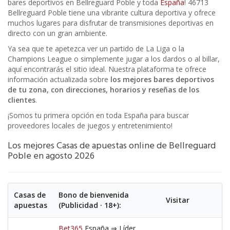
bares deportivos en Bellreguard Poble y toda
España
! 46713
Bellreguard Poble tiene una vibrante cultura deportiva y ofrece
muchos lugares para disfrutar de transmisiones deportivas en
directo con un gran ambiente.
Ya sea que te apetezca ver un partido de La Liga o la
Champions League o simplemente jugar a los dardos o al billar,
aquí encontrarás el sitio ideal. Nuestra plataforma te ofrece
información actualizada sobre
los mejores bares deportivos
de tu zona, con direcciones, horarios y reseñas de los
clientes
.
¡Somos tu primera opción en toda España para buscar
proveedores locales de juegos y entretenimiento!
Los mejores Casas de apuestas online de Bellreguard
Poble en agosto 2026
Casas de
Bono de bienvenida
Visitar
apuestas
(Publicidad · 18+):
Bet365
España ⇒ Líder