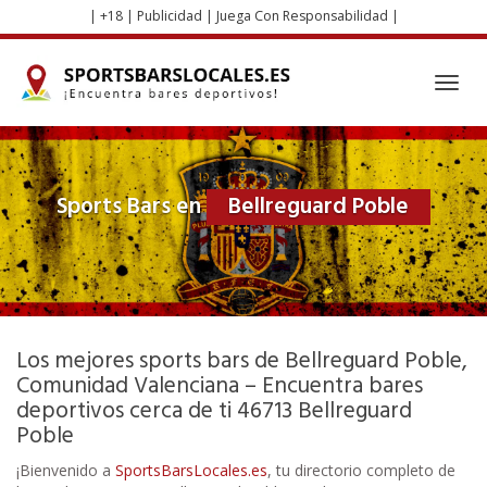
Skip
| +18 | Publicidad | Juega Con Responsabilidad |
to
main
content
Toggl
navig
Sports Bars en
Bellreguard Poble
Los mejores sports bars de Bellreguard Poble,
Comunidad Valenciana – Encuentra bares
deportivos cerca de ti 46713 Bellreguard
Poble
¡Bienvenido a
SportsBarsLocales.es
, tu directorio completo de