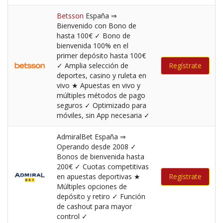
Betsson
España ⇒
Bienvenido con Bono de
hasta 100€ ✓ Bono de
bienvenida 100% en el
primer depósito hasta 100€
✓ Amplia selección de
Regístrate
deportes, casino y ruleta en
vivo ★ Apuestas en vivo y
múltiples métodos de pago
seguros ✓ Optimizado para
móviles, sin App necesaria ✓
AdmiralBet España ⇒
Operando desde 2008 ✓
Bonos de bienvenida hasta
200€ ✓ Cuotas competitivas
en apuestas deportivas ★
Regístrate
Múltiples opciones de
depósito y retiro ✓ Función
de cashout para mayor
control ✓