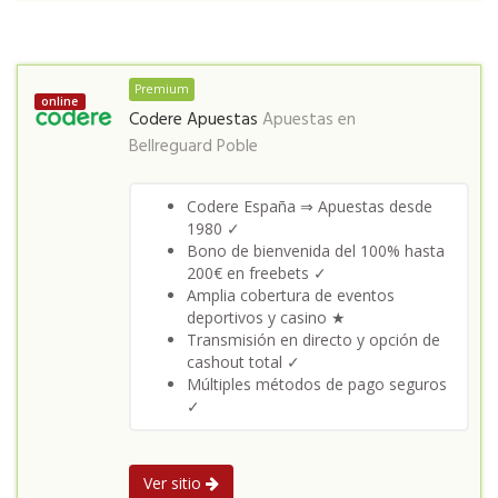
Premium
online
Codere Apuestas
Apuestas en
Bellreguard Poble
Codere España ⇒ Apuestas desde
1980 ✓
Bono de bienvenida del 100% hasta
200€ en freebets ✓
Amplia cobertura de eventos
deportivos y casino ★
Transmisión en directo y opción de
cashout total ✓
Múltiples métodos de pago seguros
✓
Ver sitio