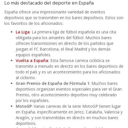
Lo más destacado del deporte en España
España ofrece una impresionante variedad de eventos
deportivos que se transmiten en los bares deportivos. Estos son
los favoritos de los aficionados:
La Liga
: La primera liga de fútbol española es una cita
obligada para los amantes del fútbol. Muchos bares
ofrecen transmisiones en directo de los partidos que
juegan el FC Barcelona, el Real Madrid y los demás
equipos españoles.
Vuelta a España
: Esta famosa carrera ciclística se
transmite a menudo en directo en los bares deportivos de
todo el país y es un acontecimiento para los aficionados
al ciclismo.
Gran Premio de España de Fórmula 1
: Muchos bares
deportivos organizan eventos especiales para ver el Gran
Premio, otro acontecimiento deportivo muy celebrado
por los españoles.
MotoGP
: Varias carreras de la serie MotoGP tienen lugar
en España, específicamente en Jerez, Cataluña, Valencia y
Aragón, y son transmitidas en directo en muchos bares
deportivos.