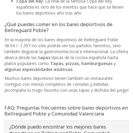
Copa del Rey
: La final de la famosa Copa del Rey
española es otro de los eventos que hace que se llenen
los bares deportivos año tras año.
¿Qué puedes comer en los bares deportivos de
Bellreguard Poble?
En la mayoría de los bares deportivos de Bellreguard Poble
38.94 / -1.397 no sólo podrás ver tus partidos favoritos, sino
también degustar la gastronomía local e internacional. La oferta
abarca desde las
tapas
típicas de la cocina española hasta
platos populares como
Tapas
,
pizzas
,
hamburguesas
y
algunas especialidades asiáticas
.
Muchos bares deportivos tienen también un restaurante
contiguo con menús completos de comidas y bebidas.
¡Acompaña tu trago favorito con unas tapas y disfruta del juego!
FAQ: Preguntas frecuentes sobre bares deportivos en
Bellreguard Poble y Comunidad Valenciana
¿Dónde puedo encontrar los mejores bares