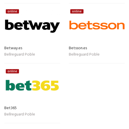
online
online
Betway.es
Betsson.es
Bellreguard Poble
Bellreguard Poble
online
Bet365
Bellreguard Poble