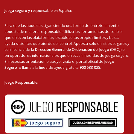
Juega seguro y responsable en España:
Para que las apuestas sigan siendo una forma de entretenimiento,
apuesta de manera responsable. Utiliza las herramientas de control
que ofrecen las plataformas, establece tus propios límites y busca
ayuda si sientes que pierdes el control. Apuesta solo en sitios seguros y
con licencia de la
Dirección General de Ordenación del Juego
(DGOJ) o
en operadores internacionales que ofrezcan medidas de juego seguro.
Si necesitas orientación o apoyo, visita el portal oficial de
Juego
Seguro
o llama a la línea de ayuda gratuita
900 533 025
.
Juego Responsable
: