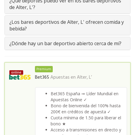
¿Qué deportes puedo ver en los bares deportivos
de Alter, L'?
¿Los bares deportivos de Alter, L' ofrecen comida y
bebida?
¿Dónde hay un bar deportivo abierto cerca de mí?
Premium
online
Bet365
Apuestas en
Alter, L’
Bet365 España ⇒ Líder Mundial en
Apuestas Online ✓
Bono de bienvenida del 100% hasta
200€ en créditos de apuesta ✓
Cuota mínima de 1.50 para liberar el
bono ★
Acceso a transmisiones en directo y