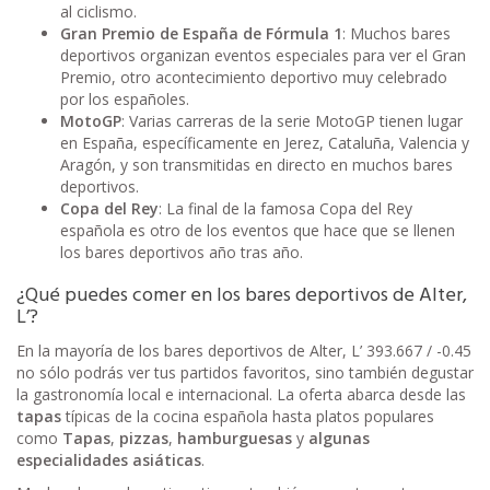
al ciclismo.
Gran Premio de España de Fórmula 1
: Muchos bares
deportivos organizan eventos especiales para ver el Gran
Premio, otro acontecimiento deportivo muy celebrado
por los españoles.
MotoGP
: Varias carreras de la serie MotoGP tienen lugar
en España, específicamente en Jerez, Cataluña, Valencia y
Aragón, y son transmitidas en directo en muchos bares
deportivos.
Copa del Rey
: La final de la famosa Copa del Rey
española es otro de los eventos que hace que se llenen
los bares deportivos año tras año.
¿Qué puedes comer en los bares deportivos de Alter,
L’?
En la mayoría de los bares deportivos de Alter, L’ 393.667 / -0.45
no sólo podrás ver tus partidos favoritos, sino también degustar
la gastronomía local e internacional. La oferta abarca desde las
tapas
típicas de la cocina española hasta platos populares
como
Tapas
,
pizzas
,
hamburguesas
y
algunas
especialidades asiáticas
.