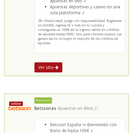
apuestas en vivo ✓
Apuestas deportivas y casino en una
sola plataforma ✓
18+ (Publicidad). Juega con responsabilidad. Regístrate
en bet365, ingresa 5€ o más en tu cuenta y
conseguirás un 100% de tu ingreso válido en créditos
de apuesta (hasta 100€). Solo para clientes nuevos. Las
ganancias no incluyen el importe de los créditos de
apuesta.
Ver sitio
Premium
online
Betsson.es
Apuestas en
Alter, L’
Betsson España ⇒ Bienvenido con
Bono de hasta 100€ ✓