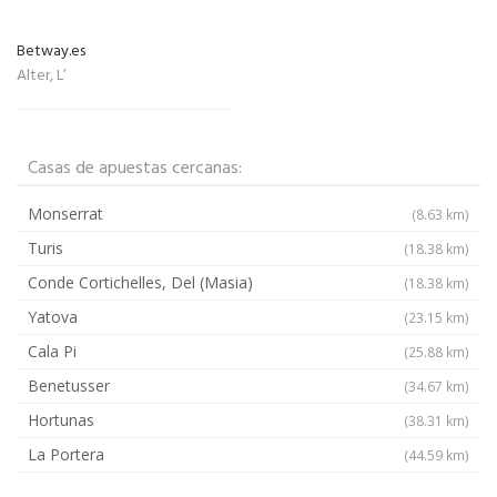
Betway.es
Alter, L’
Casas de apuestas cercanas:
Monserrat
(8.63 km)
Turis
(18.38 km)
Conde Cortichelles, Del (Masia)
(18.38 km)
Yatova
(23.15 km)
Cala Pi
(25.88 km)
Benetusser
(34.67 km)
Hortunas
(38.31 km)
La Portera
(44.59 km)