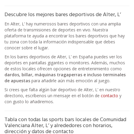
Descubre los mejores bares deportivos de Alter, L’
En Alter, L’ hay numerosos bares deportivos con una amplia
oferta de transmisiones de deportes en vivo. Nuestra
plataforma te ayuda a encontrar los bares deportivos que hay
tu zona con toda la información indispensable que debes
conocer sobre el lugar.
En los bares deportivos de Alter, L’ en España puedes ver los
deportes en pantallas gigantes o monitores. Además, muchos
de estos locales ofrecen opciones de entretenimiento como
dardos, billar, máquinas tragaperras e incluso terminales
de apuestas
para añadirle aún más emoción al juego.
Si crees que falta algún bar deportivo de Alter, L’ en nuestro
directorio, escríbenos un mensaje en el botón de
contacto
y
con gusto lo añadiremos.
Tabla con todas las sports bars locales de Comunidad
Valenciana Alter, L’ y alrededores con horarios,
dirección y datos de contacto