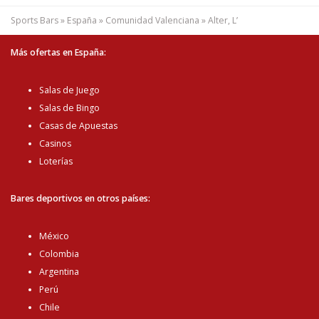
Sports Bars
»
España
»
Comunidad Valenciana
»
Alter, L’
Más ofertas en España:
Salas de Juego
Salas de Bingo
Casas de Apuestas
Casinos
Loterías
Bares deportivos en otros países:
México
Colombia
Argentina
Perú
Chile