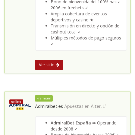
Bono de bienvenida del 100% hasta
200€ en freebets ✓
Amplia cobertura de eventos
deportivos y casino ★
Transmisión en directo y opción de
cashout total ✓
Múltiples métodos de pago seguros
✓
Ver sitio
Premium
online
Admiralbet.es
Apuestas en
Alter, L’
AdmiralBet España ⇒
Operando
desde 2008 ✓
Bonos de bienvenida hasta 200€ ✓