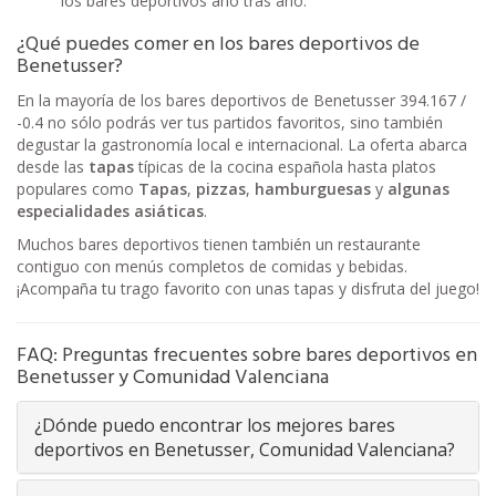
los bares deportivos año tras año.
¿Qué puedes comer en los bares deportivos de
Benetusser?
En la mayoría de los bares deportivos de Benetusser 394.167 /
-0.4 no sólo podrás ver tus partidos favoritos, sino también
degustar la gastronomía local e internacional. La oferta abarca
desde las
tapas
típicas de la cocina española hasta platos
populares como
Tapas
,
pizzas
,
hamburguesas
y
algunas
especialidades asiáticas
.
Muchos bares deportivos tienen también un restaurante
contiguo con menús completos de comidas y bebidas.
¡Acompaña tu trago favorito con unas tapas y disfruta del juego!
FAQ: Preguntas frecuentes sobre bares deportivos en
Benetusser y Comunidad Valenciana
¿Dónde puedo encontrar los mejores bares
deportivos en Benetusser, Comunidad Valenciana?