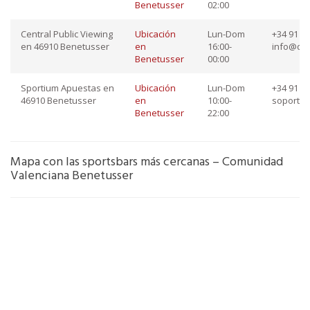
Benetusser
02:00
Central Public Viewing
Ubicación
Lun-Dom
+34 91 76
en 46910 Benetusser
en
16:00-
info@dep
Benetusser
00:00
Sportium Apuestas en
Ubicación
Lun-Dom
+34 91 45
46910 Benetusser
en
10:00-
soporte
Benetusser
22:00
Mapa con las sportsbars más cercanas – Comunidad
Valenciana Benetusser