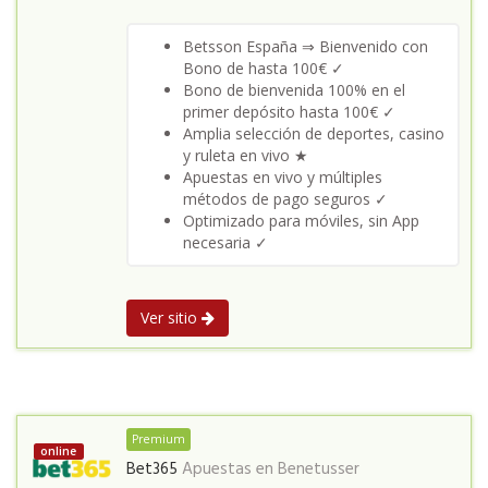
Betsson España ⇒ Bienvenido con
Bono de hasta 100€ ✓
Bono de bienvenida 100% en el
primer depósito hasta 100€ ✓
Amplia selección de deportes, casino
y ruleta en vivo ★
Apuestas en vivo y múltiples
métodos de pago seguros ✓
Optimizado para móviles, sin App
necesaria ✓
Ver sitio
Premium
online
Bet365
Apuestas en
Benetusser