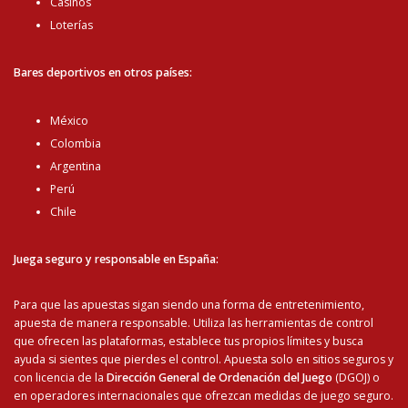
Casinos
Loterías
Bares deportivos en otros países:
México
Colombia
Argentina
Perú
Chile
Juega seguro y responsable en España:
Para que las apuestas sigan siendo una forma de entretenimiento,
apuesta de manera responsable. Utiliza las herramientas de control
que ofrecen las plataformas, establece tus propios límites y busca
ayuda si sientes que pierdes el control. Apuesta solo en sitios seguros y
con licencia de la
Dirección General de Ordenación del Juego
(DGOJ) o
en operadores internacionales que ofrezcan medidas de juego seguro.