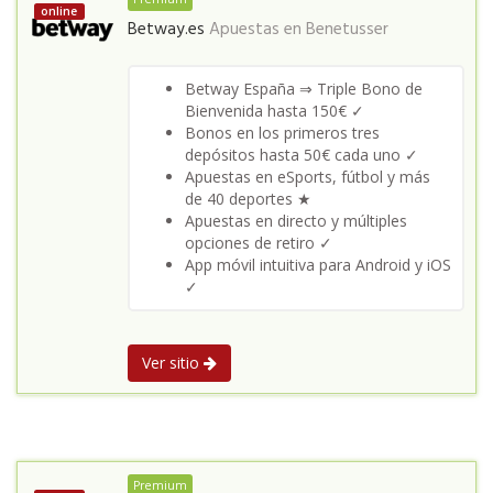
online
Betway.es
Apuestas en
Benetusser
Betway España ⇒ Triple Bono de
Bienvenida hasta 150€ ✓
Bonos en los primeros tres
depósitos hasta 50€ cada uno ✓
Apuestas en eSports, fútbol y más
de 40 deportes ★
Apuestas en directo y múltiples
opciones de retiro ✓
App móvil intuitiva para Android y iOS
✓
Ver sitio
Premium