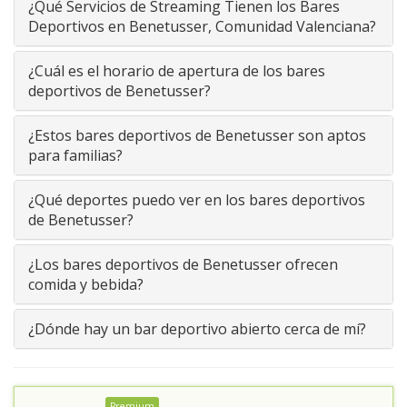
¿Qué Servicios de Streaming Tienen los Bares
Deportivos en Benetusser, Comunidad Valenciana?
¿Cuál es el horario de apertura de los bares
deportivos de Benetusser?
¿Estos bares deportivos de Benetusser son aptos
para familias?
¿Qué deportes puedo ver en los bares deportivos
de Benetusser?
¿Los bares deportivos de Benetusser ofrecen
comida y bebida?
¿Dónde hay un bar deportivo abierto cerca de mí?
Premium