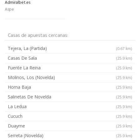
Admiralbet.es
Aspe
Casas de apuestas cercanas:
Tejera, La (Partida)
(0.67 km)
Casas De Sala
(25.9 km)
Fuente La Reina
(25.9 km)
Molinos, Los (Novelda)
(25.9 km)
Horna Baja
(25.9 km)
Salinetas De Novelda
(25.9 km)
La Ledua
(25.9 km)
Cucuch
(25.9 km)
Duayme
(25.9 km)
Serreta (Novelda)
(25.9 km)