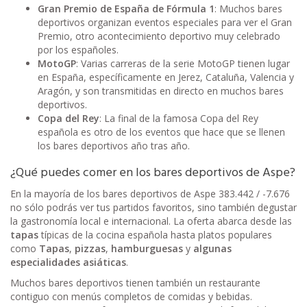
Gran Premio de España de Fórmula 1
: Muchos bares
deportivos organizan eventos especiales para ver el Gran
Premio, otro acontecimiento deportivo muy celebrado
por los españoles.
MotoGP
: Varias carreras de la serie MotoGP tienen lugar
en España, específicamente en Jerez, Cataluña, Valencia y
Aragón, y son transmitidas en directo en muchos bares
deportivos.
Copa del Rey
: La final de la famosa Copa del Rey
española es otro de los eventos que hace que se llenen
los bares deportivos año tras año.
¿Qué puedes comer en los bares deportivos de Aspe?
En la mayoría de los bares deportivos de Aspe 383.442 / -7.676
no sólo podrás ver tus partidos favoritos, sino también degustar
la gastronomía local e internacional. La oferta abarca desde las
tapas
típicas de la cocina española hasta platos populares
como
Tapas
,
pizzas
,
hamburguesas
y
algunas
especialidades asiáticas
.
Muchos bares deportivos tienen también un restaurante
contiguo con menús completos de comidas y bebidas.