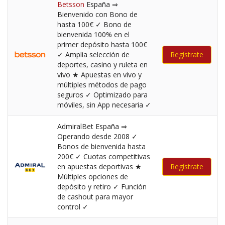
Betsson
España ⇒
Bienvenido con Bono de
hasta 100€ ✓ Bono de
bienvenida 100% en el
primer depósito hasta 100€
✓ Amplia selección de
Regístrate
deportes, casino y ruleta en
vivo ★ Apuestas en vivo y
múltiples métodos de pago
seguros ✓ Optimizado para
móviles, sin App necesaria ✓
AdmiralBet España ⇒
Operando desde 2008 ✓
Bonos de bienvenida hasta
200€ ✓ Cuotas competitivas
en apuestas deportivas ★
Regístrate
Múltiples opciones de
depósito y retiro ✓ Función
de cashout para mayor
control ✓