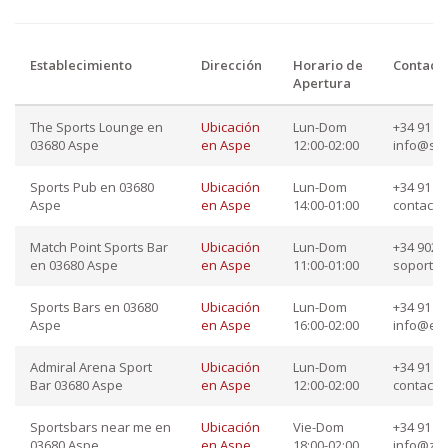
Establecimiento
Dirección
Horario de
Contact
Apertura
The Sports Lounge en
Ubicación
Lun-Dom
+34 91 87
03680 Aspe
en Aspe
12:00-02:00
info@sp
Sports Pub en 03680
Ubicación
Lun-Dom
+34 91 34
Aspe
en Aspe
14:00-01:00
contact
Match Point Sports Bar
Ubicación
Lun-Dom
+34 902 4
en 03680 Aspe
en Aspe
11:00-01:00
soporte
Sports Bars en 03680
Ubicación
Lun-Dom
+34 91 78
Aspe
en Aspe
16:00-02:00
info@ele
Admiral Arena Sport
Ubicación
Lun-Dom
+34 91 12
Bar 03680 Aspe
en Aspe
12:00-02:00
contacto
Sportsbars near me en
Ubicación
Vie-Dom
+34 91 87
03680 Aspe
en Aspe
18:00-02:00
info@zo