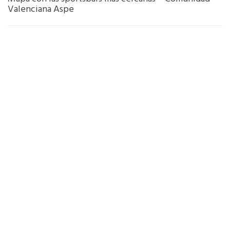
Valenciana Aspe