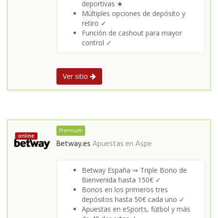
deportivas ★
Múltiples opciones de depósito y
retiro ✓
Función de cashout para mayor
control ✓
Ver sitio
Premium
online
Betway.es
Apuestas en
Aspe
Betway España ⇒ Triple Bono de
Bienvenida hasta 150€ ✓
Bonos en los primeros tres
depósitos hasta 50€ cada uno ✓
Apuestas en eSports, fútbol y más