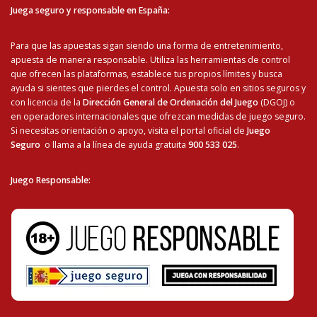
Juega seguro y responsable en España:
Para que las apuestas sigan siendo una forma de entretenimiento,
apuesta de manera responsable. Utiliza las herramientas de control
que ofrecen las plataformas, establece tus propios límites y busca
ayuda si sientes que pierdes el control. Apuesta solo en sitios seguros y
con licencia de la
Dirección General de Ordenación del Juego
(DGOJ) o
en operadores internacionales que ofrezcan medidas de juego seguro.
Si necesitas orientación o apoyo, visita el portal oficial de
Juego
Seguro
o llama a la línea de ayuda gratuita
900 533 025
.
Juego Responsable
: