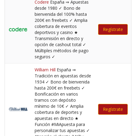
Codere
España ⇒ Apuestas
desde 1980 ✓ Bono de
bienvenida del 100% hasta
200€ en freebets ✓ Amplia
cobertura de eventos
Regístrate
deportivos y casino ★
Transmisión en directo y
opción de cashout total ✓
Múltiples métodos de pago
seguros ✓
William Hill
España ⇒
Tradición en apuestas desde
1934 ✓ Bono de bienvenida
hasta 200€ en freebets ✓
Bonificación en varios
tramos con depósito
mínimo de 10€ ✓ Amplia
Regístrate
cobertura de deportes y
apuestas en directo ★
Función #MiApuesta para
personalizar tus apuestas ✓