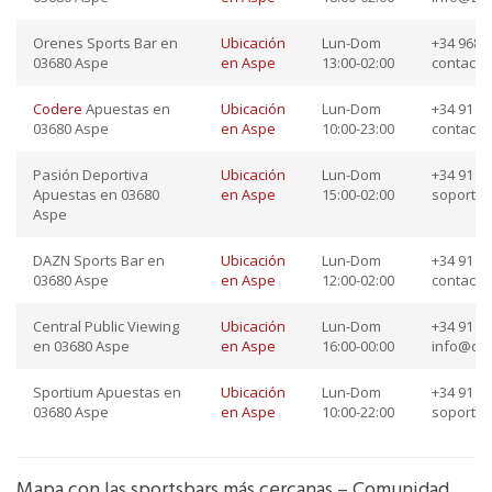
Orenes Sports Bar en
Ubicación
Lun-Dom
+34 968 1
03680 Aspe
en Aspe
13:00-02:00
contact
Codere
Apuestas en
Ubicación
Lun-Dom
+34 91 23
03680 Aspe
en Aspe
10:00-23:00
contact
Pasión Deportiva
Ubicación
Lun-Dom
+34 91 23
Apuestas en 03680
en Aspe
15:00-02:00
soporte
Aspe
DAZN Sports Bar en
Ubicación
Lun-Dom
+34 91 65
03680 Aspe
en Aspe
12:00-02:00
contact
Central Public Viewing
Ubicación
Lun-Dom
+34 91 76
en 03680 Aspe
en Aspe
16:00-00:00
info@dep
Sportium Apuestas en
Ubicación
Lun-Dom
+34 91 45
03680 Aspe
en Aspe
10:00-22:00
soporte
Mapa con las sportsbars más cercanas – Comunidad