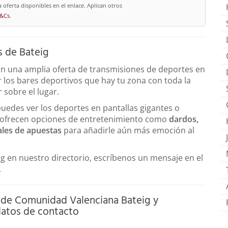
a oferta disponibles en el enlace. Aplican otros
T&Cs
.
s de Bateig
n una amplia oferta de transmisiones de deportes en
 los bares deportivos que hay tu zona con toda la
sobre el lugar.
uedes ver los deportes en pantallas gigantes o
 ofrecen opciones de entretenimiento como
dardos,
ales de apuestas
para añadirle aún más emoción al
eig en nuestro directorio, escríbenos un mensaje en el
.
es de Comunidad Valenciana Bateig y
 datos de contacto