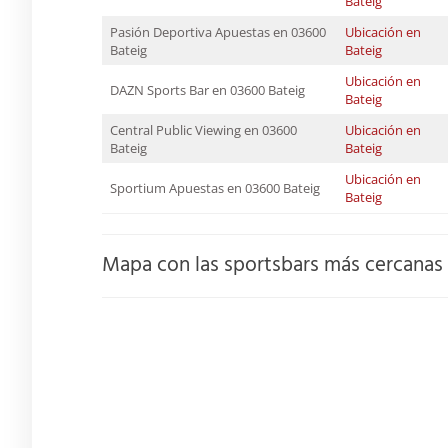
Bateig
Pasión Deportiva Apuestas en 03600
Ubicación en
Bateig
Bateig
Ubicación en
DAZN Sports Bar en 03600 Bateig
Bateig
Central Public Viewing en 03600
Ubicación en
Bateig
Bateig
Ubicación en
Sportium Apuestas en 03600 Bateig
Bateig
Mapa con las sportsbars más cercanas