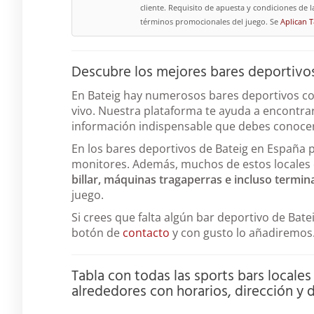
cliente. Requisito de apuesta y condiciones de l
términos promocionales del juego. Se
Aplican 
Descubre los mejores bares deportivo
En Bateig hay numerosos bares deportivos co
vivo. Nuestra plataforma te ayuda a encontrar
información indispensable que debes conocer 
En los bares deportivos de Bateig en España p
monitores. Además, muchos de estos locales
billar, máquinas tragaperras e incluso termin
juego.
Si crees que falta algún bar deportivo de Bat
botón de
contacto
y con gusto lo añadiremos
Tabla con todas las sports bars local
alrededores con horarios, dirección y