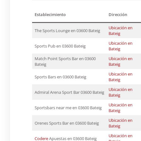
Establecimiento
Dirección
Ubicación en
The Sports Lounge en 03600 Bateig
Bateig
Ubicación en
Sports Pub en 03600 Bateig
Bateig
Match Point Sports Bar en 03600
Ubicación en
Bateig
Bateig
Ubicación en
Sports Bars en 03600 Bateig
Bateig
Ubicación en
Admiral Arena Sport Bar 03600 Bateig
Bateig
Ubicación en
Sportsbars near me en 03600 Bateig
Bateig
Ubicación en
Orenes Sports Bar en 03600 Bateig
Bateig
Ubicación en
Codere
Apuestas en 03600 Bateig