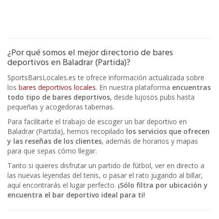
¿Por qué somos el mejor directorio de bares
deportivos en Baladrar (Partida)?
SportsBarsLocales.es te ofrece información actualizada sobre
los
bares deportivos locales
. En nuestra plataforma
encuentras
todo tipo de bares deportivos
, desde lujosos pubs hasta
pequeñas y acogedoras tabernas.
Para facilitarte el trabajo de escoger un bar deportivo en
Baladrar (Partida), hemos recopilado
los servicios que ofrecen
y las reseñas de los clientes
, además de horarios y mapas
para que sepas cómo llegar.
Tanto si quieres disfrutar un partido de fútbol, ver en directo a
las nuevas leyendas del tenis, o pasar el rato jugando al billar,
aquí encontrarás el lugar perfecto.
¡Sólo filtra por ubicación y
encuentra el bar deportivo ideal para ti!