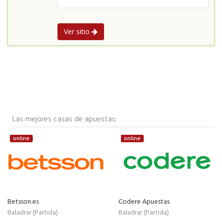
Ver sitio
Las mejores casas de apuestas:
online
online
Betsson.es
Codere Apuestas
Baladrar (Partida)
Baladrar (Partida)