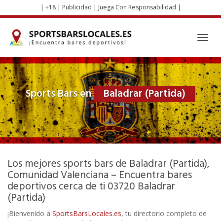
Skip
| +18 | Publicidad | Juega Con Responsabilidad |
to
main
content
Toggl
navig
Sports Bars en
Baladrar (Partida)
Los mejores sports bars de Baladrar (Partida),
Comunidad Valenciana – Encuentra bares
deportivos cerca de ti 03720 Baladrar
(Partida)
¡Bienvenido a
SportsBarsLocales.es
, tu directorio completo de