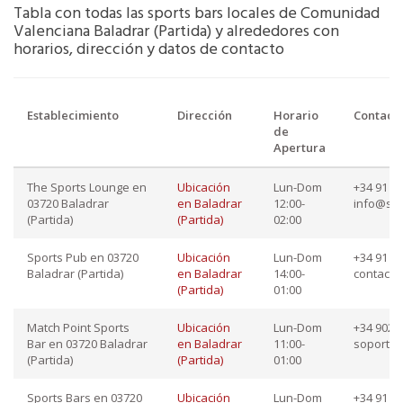
Tabla con todas las sports bars locales de Comunidad
Valenciana Baladrar (Partida) y alrededores con
horarios, dirección y datos de contacto
Establecimiento
Dirección
Horario
Contact
de
Apertura
The Sports Lounge en
Ubicación
Lun-Dom
+34 91 87
03720 Baladrar
en Baladrar
12:00-
info@sp
(Partida)
(Partida)
02:00
Sports Pub en 03720
Ubicación
Lun-Dom
+34 91 34
Baladrar (Partida)
en Baladrar
14:00-
contact
(Partida)
01:00
Match Point Sports
Ubicación
Lun-Dom
+34 902 4
Bar en 03720 Baladrar
en Baladrar
11:00-
soporte
(Partida)
(Partida)
01:00
Sports Bars en 03720
Ubicación
Lun-Dom
+34 91 78