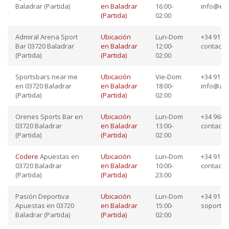
Baladrar (Partida)
en Baladrar
16:00-
info@ele
(Partida)
02:00
Admiral Arena Sport
Ubicación
Lun-Dom
+34 91 12
Bar 03720 Baladrar
en Baladrar
12:00-
contacto
(Partida)
(Partida)
02:00
Sportsbars near me
Ubicación
Vie-Dom
+34 91 87
en 03720 Baladrar
en Baladrar
18:00-
info@zo
(Partida)
(Partida)
02:00
Orenes Sports Bar en
Ubicación
Lun-Dom
+34 968 1
03720 Baladrar
en Baladrar
13:00-
contact
(Partida)
(Partida)
02:00
Codere
Apuestas en
Ubicación
Lun-Dom
+34 91 23
03720 Baladrar
en Baladrar
10:00-
contact
(Partida)
(Partida)
23:00
Pasión Deportiva
Ubicación
Lun-Dom
+34 91 23
Apuestas en 03720
en Baladrar
15:00-
soporte
Baladrar (Partida)
(Partida)
02:00