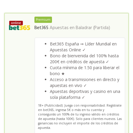
Premium
online
Bet365
Apuestas en
Baladrar (Partida)
Bet365 España ⇒ Líder Mundial en
Apuestas Online ✓
Bono de bienvenida del 100% hasta
200€ en créditos de apuesta ✓
Cuota mínima de 1.50 para liberar el
bono ★
Acceso a transmisiones en directo y
apuestas en vivo ✓
Apuestas deportivas y casino en una
sola plataforma ✓
18+ (Publicidad). Juega con responsabilidad. Regístrate
en bet365, ingresa 5€ o más en tu cuenta y
conseguirás un 100% de tu ingreso válido en créditos
de apuesta (hasta 100€). Solo para clientes nuevos. Las
ganancias no incluyen el importe de los créditos de
apuesta.