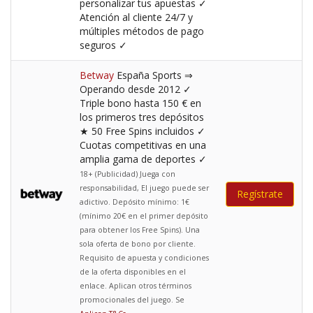
personalizar tus apuestas ✓
Atención al cliente 24/7 y
múltiples métodos de pago
seguros ✓
Betway
España Sports ⇒
Operando desde 2012 ✓
Triple bono hasta 150 € en
los primeros tres depósitos
★ 50 Free Spins incluidos ✓
Cuotas competitivas en una
amplia gama de deportes ✓
18+ (Publicidad) Juega con
responsabilidad, El juego puede ser
Regístrate
adictivo. Depósito mínimo: 1€
(mínimo 20€ en el primer depósito
para obtener los Free Spins). Una
sola oferta de bono por cliente.
Requisito de apuesta y condiciones
de la oferta disponibles en el
enlace. Aplican otros términos
promocionales del juego. Se