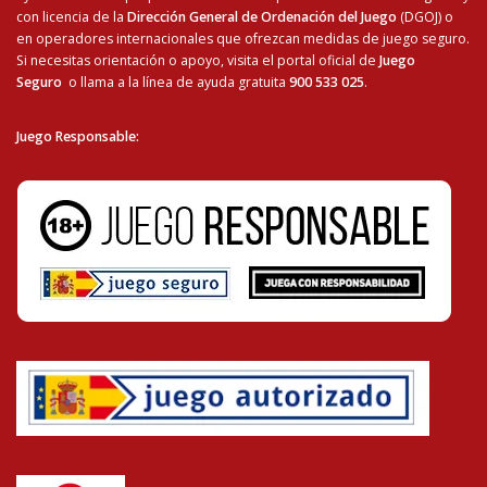
con licencia de la
Dirección General de Ordenación del Juego
(DGOJ) o
en operadores internacionales que ofrezcan medidas de juego seguro.
Si necesitas orientación o apoyo, visita el portal oficial de
Juego
Seguro
o llama a la línea de ayuda gratuita
900 533 025
.
Juego Responsable
: