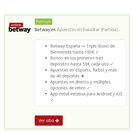
Premium
online
Betway.es
Apuestas en
Baladrar (Partida)
Betway España ⇒ Triple Bono de
Bienvenida hasta 150€ ✓
Bonos en los primeros tres
depósitos hasta 50€ cada uno ✓
Apuestas en eSports, fútbol y más
de 40 deportes ★
Apuestas en directo y múltiples
opciones de retiro ✓
App móvil intuitiva para Android y iOS
✓
Ver sitio