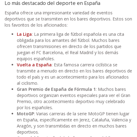
Lo más destacado del deporte en España
España ofrece una impresionante variedad de eventos
deportivos que se transmiten en los bares deportivos. Estos son
los favoritos de los aficionados:
La Liga
: La primera liga de fútbol española es una cita
obligada para los amantes del fútbol. Muchos bares
ofrecen transmisiones en directo de los partidos que
juegan el FC Barcelona, el Real Madrid y los demás
equipos españoles.
Vuelta a España
: Esta famosa carrera ciclística se
transmite a menudo en directo en los bares deportivos de
todo el país y es un acontecimiento para los aficionados
al ciclismo.
Gran Premio de España de Fórmula 1
: Muchos bares
deportivos organizan eventos especiales para ver el Gran
Premio, otro acontecimiento deportivo muy celebrado
por los españoles.
MotoGP
: Varias carreras de la serie MotoGP tienen lugar
en España, específicamente en Jerez, Cataluña, Valencia y
Aragón, y son transmitidas en directo en muchos bares
deportivos.