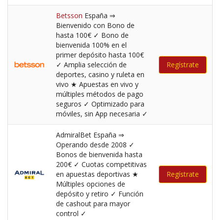
Betsson
España ⇒
Bienvenido con Bono de
hasta 100€ ✓ Bono de
bienvenida 100% en el
primer depósito hasta 100€
✓ Amplia selección de
Regístrate
deportes, casino y ruleta en
vivo ★ Apuestas en vivo y
múltiples métodos de pago
seguros ✓ Optimizado para
móviles, sin App necesaria ✓
AdmiralBet España ⇒
Operando desde 2008 ✓
Bonos de bienvenida hasta
200€ ✓ Cuotas competitivas
en apuestas deportivas ★
Regístrate
Múltiples opciones de
depósito y retiro ✓ Función
de cashout para mayor
control ✓