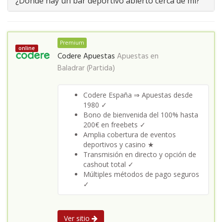
¿Dónde hay un bar deportivo abierto cerca de mí?
Premium
online
Codere Apuestas
Apuestas en
Baladrar (Partida)
Codere España ⇒ Apuestas desde
1980 ✓
Bono de bienvenida del 100% hasta
200€ en freebets ✓
Amplia cobertura de eventos
deportivos y casino ★
Transmisión en directo y opción de
cashout total ✓
Múltiples métodos de pago seguros
✓
Ver sitio