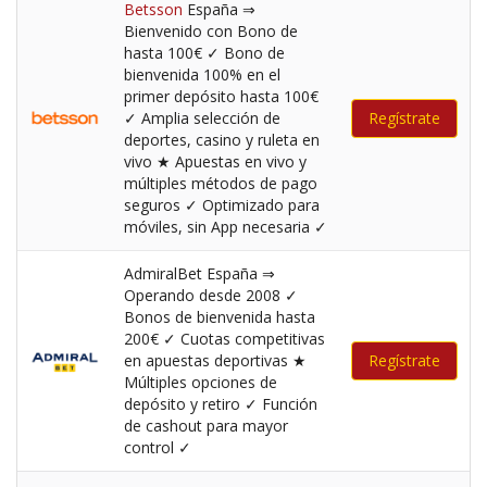
Betsson
España ⇒
Bienvenido con Bono de
hasta 100€ ✓ Bono de
bienvenida 100% en el
primer depósito hasta 100€
✓ Amplia selección de
Regístrate
deportes, casino y ruleta en
vivo ★ Apuestas en vivo y
múltiples métodos de pago
seguros ✓ Optimizado para
móviles, sin App necesaria ✓
AdmiralBet España ⇒
Operando desde 2008 ✓
Bonos de bienvenida hasta
200€ ✓ Cuotas competitivas
en apuestas deportivas ★
Regístrate
Múltiples opciones de
depósito y retiro ✓ Función
de cashout para mayor
control ✓