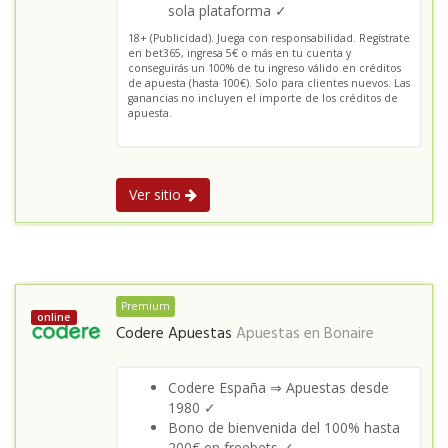
sola plataforma ✓
18+ (Publicidad). Juega con responsabilidad. Regístrate
en bet365, ingresa 5€ o más en tu cuenta y
conseguirás un 100% de tu ingreso válido en créditos
de apuesta (hasta 100€). Solo para clientes nuevos. Las
ganancias no incluyen el importe de los créditos de
apuesta.
Ver sitio
Premium
online
Codere Apuestas
Apuestas en
Bonaire
Codere España ⇒ Apuestas desde
1980 ✓
Bono de bienvenida del 100% hasta
200€ en freebets ✓