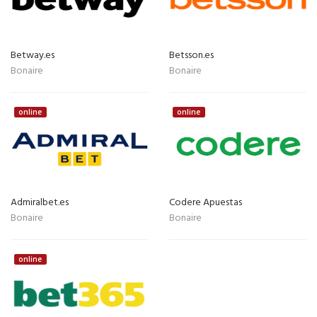
Betway.es
Betsson.es
Bonaire
Bonaire
online
online
Admiralbet.es
Codere Apuestas
Bonaire
Bonaire
online