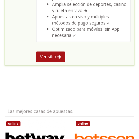
Amplia selección de deportes, casino
y ruleta en vivo ★
Apuestas en vivo y múltiples
métodos de pago seguros ✓
Optimizado para móviles, sin App
necesaria ✓
Ver sitio
Las mejores casas de apuestas:
online
online