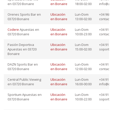
en 03720 Bonaire
en Bonaire
18:00-02:00
info@zo
Orenes Sports Bar en
Ubicación
Lun-Dom
+34 968 1
03720 Bonaire
en Bonaire
13:00-02:00
contact
Codere
Apuestas en
Ubicación
Lun-Dom
+34 91 23
03720 Bonaire
en Bonaire
10:00-23:00
contact
Pasión Deportiva
Ubicación
Lun-Dom
+34 91 23
Apuestas en 03720
en Bonaire
15:00-02:00
soporte
Bonaire
DAZN Sports Bar en
Ubicación
Lun-Dom
+34 91 65
03720 Bonaire
en Bonaire
12:00-02:00
contact
Central Public Viewing
Ubicación
Lun-Dom
+34 91 76
en 03720 Bonaire
en Bonaire
16:00-00:00
info@dep
Sportium Apuestas en
Ubicación
Lun-Dom
+34 91 45
03720 Bonaire
en Bonaire
10:00-22:00
soporte