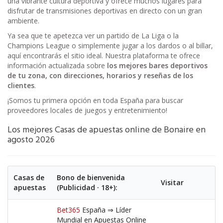
una vibrante cultura deportiva y ofrece muchos lugares para
disfrutar de transmisiones deportivas en directo con un gran
ambiente.
Ya sea que te apetezca ver un partido de La Liga o la
Champions League o simplemente jugar a los dardos o al billar,
aquí encontrarás el sitio ideal. Nuestra plataforma te ofrece
información actualizada sobre
los mejores bares deportivos
de tu zona, con direcciones, horarios y reseñas de los
clientes
.
¡Somos tu primera opción en toda España para buscar
proveedores locales de juegos y entretenimiento!
Los mejores Casas de apuestas online de Bonaire en
agosto 2026
Casas de
Bono de bienvenida
Visitar
apuestas
(Publicidad · 18+):
Bet365
España ⇒ Líder
Mundial en Apuestas Online