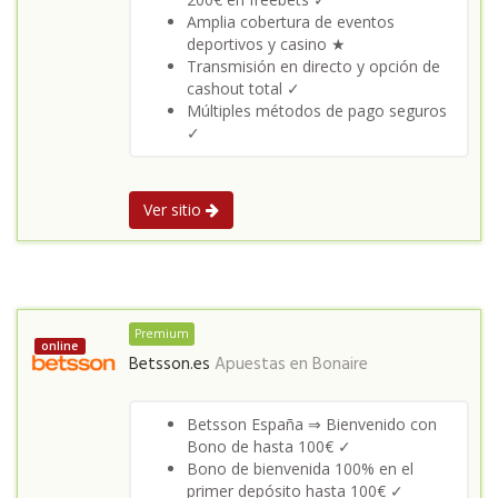
Amplia cobertura de eventos
deportivos y casino ★
Transmisión en directo y opción de
cashout total ✓
Múltiples métodos de pago seguros
✓
Ver sitio
Premium
online
Betsson.es
Apuestas en
Bonaire
Betsson España ⇒ Bienvenido con
Bono de hasta 100€ ✓
Bono de bienvenida 100% en el
primer depósito hasta 100€ ✓