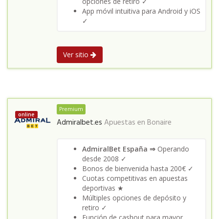
opciones de retiro ✓
App móvil intuitiva para Android y iOS
✓
Ver sitio
Premium
online
Admiralbet.es
Apuestas en
Bonaire
AdmiralBet España ⇒
Operando
desde 2008 ✓
Bonos de bienvenida hasta 200€ ✓
Cuotas competitivas en apuestas
deportivas ★
Múltiples opciones de depósito y
retiro ✓
Función de cashout para mayor