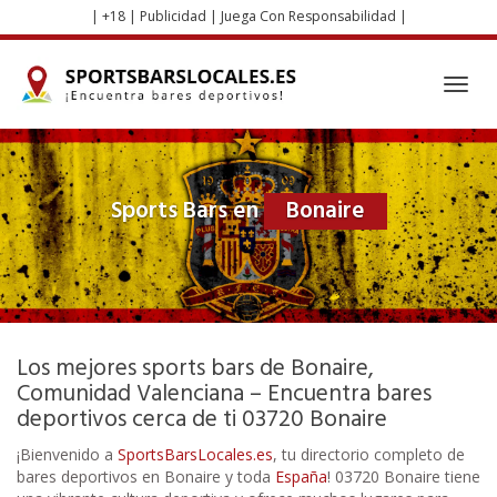
Skip
| +18 | Publicidad | Juega Con Responsabilidad |
to
main
content
Toggl
navig
Sports Bars en
Bonaire
Los mejores sports bars de Bonaire,
Comunidad Valenciana – Encuentra bares
deportivos cerca de ti 03720 Bonaire
¡Bienvenido a
SportsBarsLocales.es
, tu directorio completo de
bares deportivos en Bonaire y toda
España
! 03720 Bonaire tiene