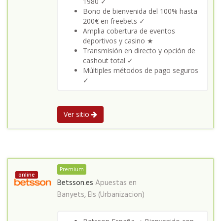
1980 ✓
Bono de bienvenida del 100% hasta
200€ en freebets ✓
Amplia cobertura de eventos
deportivos y casino ★
Transmisión en directo y opción de
cashout total ✓
Múltiples métodos de pago seguros
✓
Ver sitio
Premium
online
Betsson.es
Apuestas en
Banyets, Els (Urbanizacion)