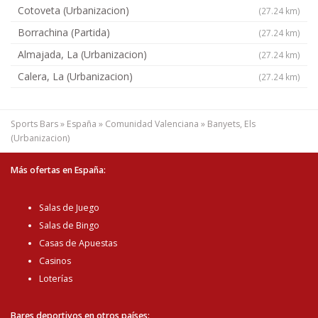
Cotoveta (Urbanizacion)
(27.24 km)
Borrachina (Partida)
(27.24 km)
Almajada, La (Urbanizacion)
(27.24 km)
Calera, La (Urbanizacion)
(27.24 km)
Sports Bars
»
España
»
Comunidad Valenciana
»
Banyets, Els
(Urbanizacion)
Más ofertas en España:
Salas de Juego
Salas de Bingo
Casas de Apuestas
Casinos
Loterías
Bares deportivos en otros países: