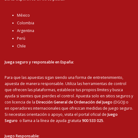
México
Colombia
Argentina
Perú
Chile
Juega seguro y responsable en España:
Para que las apuestas sigan siendo una forma de entretenimiento,
apuesta de manera responsable. Utiliza las herramientas de control
que ofrecen las plataformas, establece tus propios límites y busca
ayuda si sientes que pierdes el control. Apuesta solo en sitios seguros y
con licencia de la
Dirección General de Ordenación del Juego
(DGOJ) o
en operadores internacionales que ofrezcan medidas de juego seguro.
Si necesitas orientación o apoyo, visita el portal oficial de
Juego
Seguro
o llama a la línea de ayuda gratuita
900 533 025
.
Juego Responsable
: