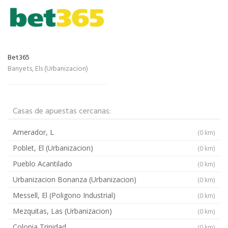
Bet365
Banyets, Els (Urbanizacion)
Casas de apuestas cercanas:
Amerador, L
(0 km)
Poblet, El (Urbanizacion)
(0 km)
Pueblo Acantilado
(0 km)
Urbanizacion Bonanza (Urbanizacion)
(0 km)
Messell, El (Poligono Industrial)
(0 km)
Mezquitas, Las (Urbanizacion)
(0 km)
Colonia Trinidad
(0 km)