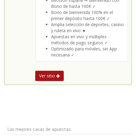
Betsson España ⇒ Bienvenido con
Bono de hasta 100€ ✓
Bono de bienvenida 100% en el
primer depósito hasta 100€ ✓
Amplia selección de deportes, casino
y ruleta en vivo ★
Apuestas en vivo y múltiples
métodos de pago seguros ✓
Optimizado para móviles, sin App
necesaria ✓
Ver sitio
Las mejores casas de apuestas: