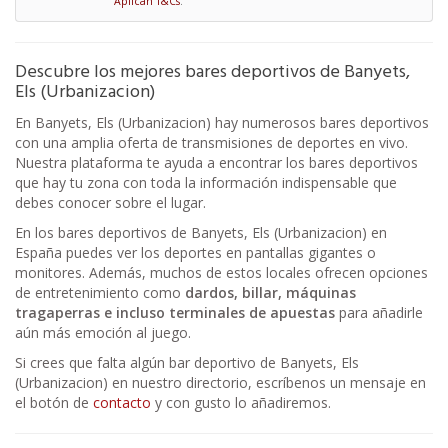
Aplican T&Cs
.
Descubre los mejores bares deportivos de Banyets,
Els (Urbanizacion)
En Banyets, Els (Urbanizacion) hay numerosos bares deportivos
con una amplia oferta de transmisiones de deportes en vivo.
Nuestra plataforma te ayuda a encontrar los bares deportivos
que hay tu zona con toda la información indispensable que
debes conocer sobre el lugar.
En los bares deportivos de Banyets, Els (Urbanizacion) en
España puedes ver los deportes en pantallas gigantes o
monitores. Además, muchos de estos locales ofrecen opciones
de entretenimiento como
dardos, billar, máquinas
tragaperras e incluso terminales de apuestas
para añadirle
aún más emoción al juego.
Si crees que falta algún bar deportivo de Banyets, Els
(Urbanizacion) en nuestro directorio, escríbenos un mensaje en
el botón de
contacto
y con gusto lo añadiremos.