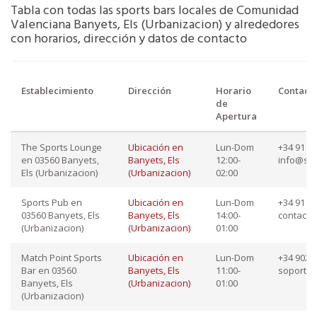
Tabla con todas las sports bars locales de Comunidad
Valenciana Banyets, Els (Urbanizacion) y alrededores
con horarios, dirección y datos de contacto
Establecimiento
Dirección
Horario
Contact
de
Apertura
The Sports Lounge
Ubicación en
Lun-Dom
+34 91 87
en 03560 Banyets,
Banyets, Els
12:00-
info@sp
Els (Urbanizacion)
(Urbanizacion)
02:00
Sports Pub en
Ubicación en
Lun-Dom
+34 91 34
03560 Banyets, Els
Banyets, Els
14:00-
contact
(Urbanizacion)
(Urbanizacion)
01:00
Match Point Sports
Ubicación en
Lun-Dom
+34 902 4
Bar en 03560
Banyets, Els
11:00-
soporte
Banyets, Els
(Urbanizacion)
01:00
(Urbanizacion)