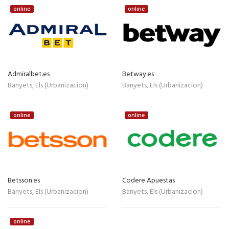
online
online
Admiralbet.es
Betway.es
Banyets, Els (Urbanizacion)
Banyets, Els (Urbanizacion)
online
online
Betsson.es
Codere Apuestas
Banyets, Els (Urbanizacion)
Banyets, Els (Urbanizacion)
online