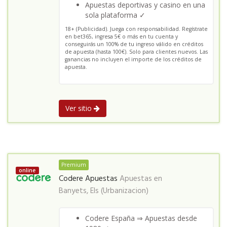
Apuestas deportivas y casino en una
sola plataforma ✓
18+ (Publicidad). Juega con responsabilidad. Regístrate
en bet365, ingresa 5€ o más en tu cuenta y
conseguirás un 100% de tu ingreso válido en créditos
de apuesta (hasta 100€). Solo para clientes nuevos. Las
ganancias no incluyen el importe de los créditos de
apuesta.
Ver sitio
Premium
online
Codere Apuestas
Apuestas en
Banyets, Els (Urbanizacion)
Codere España ⇒ Apuestas desde