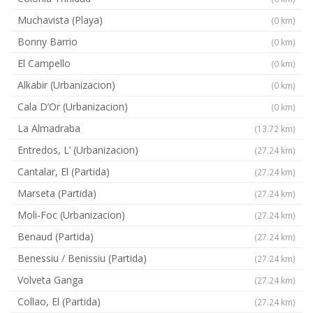
Muchavista (Playa)
(0 km)
Bonny Barrio
(0 km)
El Campello
(0 km)
Alkabir (Urbanizacion)
(0 km)
Cala D’Or (Urbanizacion)
(0 km)
La Almadraba
(13.72 km)
Entredos, L’ (Urbanizacion)
(27.24 km)
Cantalar, El (Partida)
(27.24 km)
Marseta (Partida)
(27.24 km)
Moli-Foc (Urbanizacion)
(27.24 km)
Benaud (Partida)
(27.24 km)
Benessiu / Benissiu (Partida)
(27.24 km)
Volveta Ganga
(27.24 km)
Collao, El (Partida)
(27.24 km)