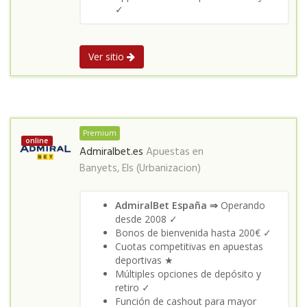
✓
Ver sitio
Premium
online
Admiralbet.es
Apuestas en
Banyets, Els (Urbanizacion)
AdmiralBet España ⇒
Operando
desde 2008 ✓
Bonos de bienvenida hasta 200€ ✓
Cuotas competitivas en apuestas
deportivas ★
Múltiples opciones de depósito y
retiro ✓
Función de cashout para mayor