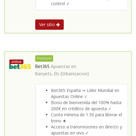
control ✓
Ver sitio
Premium
online
Bet365
Apuestas en
Banyets, Els (Urbanizacion)
Bet365 España ⇒ Líder Mundial en
Apuestas Online ✓
Bono de bienvenida del 100% hasta
200€ en créditos de apuesta ✓
Cuota mínima de 1.50 para liberar el
bono ★
Acceso a transmisiones en directo y
apuestas en vivo ✓