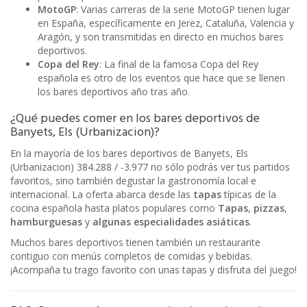
MotoGP
: Varias carreras de la serie MotoGP tienen lugar
en España, específicamente en Jerez, Cataluña, Valencia y
Aragón, y son transmitidas en directo en muchos bares
deportivos.
Copa del Rey
: La final de la famosa Copa del Rey
española es otro de los eventos que hace que se llenen
los bares deportivos año tras año.
¿Qué puedes comer en los bares deportivos de
Banyets, Els (Urbanizacion)?
En la mayoría de los bares deportivos de Banyets, Els
(Urbanizacion) 384.288 / -3.977 no sólo podrás ver tus partidos
favoritos, sino también degustar la gastronomía local e
internacional. La oferta abarca desde las
tapas
típicas de la
cocina española hasta platos populares como
Tapas
,
pizzas
,
hamburguesas
y
algunas especialidades asiáticas
.
Muchos bares deportivos tienen también un restaurante
contiguo con menús completos de comidas y bebidas.
¡Acompaña tu trago favorito con unas tapas y disfruta del juego!