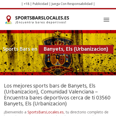
Skip
| +18 | Publicidad | Juega Con Responsabilidad |
to
main
content
Toggl
navig
Sports Bars en
Banyets, Els (Urbanizacion)
Los mejores sports bars de Banyets, Els
(Urbanizacion), Comunidad Valenciana –
Encuentra bares deportivos cerca de ti 03560
Banyets, Els (Urbanizacion)
¡Bienvenido a
SportsBarsLocales.es
, tu directorio completo de