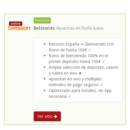
Premium
online
Betsson.es
Apuestas en
Doña Juana
Betsson España ⇒ Bienvenido con
Bono de hasta 100€ ✓
Bono de bienvenida 100% en el
primer depósito hasta 100€ ✓
Amplia selección de deportes, casino
y ruleta en vivo ★
Apuestas en vivo y múltiples
métodos de pago seguros ✓
Optimizado para móviles, sin App
necesaria ✓
Ver sitio