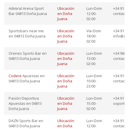
Admiral Arena Sport
Ubicación
Lun-Dom
+34 91 12
Bar 04813 Doña Juana
en Doña
12:00-
contacto
Juana
02:00
Sportsbars near me
Ubicación
Vie-Dom
+34 91 87
en 04813 Doña Juana
en Doña
18:00-
info@zo
Juana
02:00
Orenes Sports Bar en
Ubicación
Lun-Dom
+34 968 1
04813 Doña Juana
en Doña
13:00-
contact
Juana
02:00
Codere
Apuestas en
Ubicación
Lun-Dom
+34 91 23
04813 Doña Juana
en Doña
10:00-
contact
Juana
23:00
Pasión Deportiva
Ubicación
Lun-Dom
+34 91 23
Apuestas en 04813
en Doña
15:00-
soporte
Doña Juana
Juana
02:00
DAZN Sports Bar en
Ubicación
Lun-Dom
+34 91 65
04813 Doña Juana
en Doña
12:00-
contact