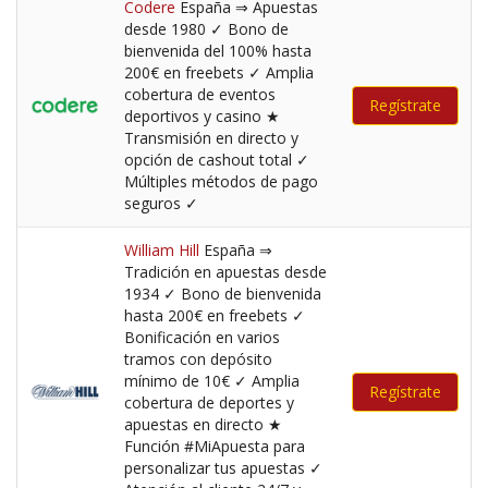
Codere
España ⇒ Apuestas
desde 1980 ✓ Bono de
bienvenida del 100% hasta
200€ en freebets ✓ Amplia
cobertura de eventos
Regístrate
deportivos y casino ★
Transmisión en directo y
opción de cashout total ✓
Múltiples métodos de pago
seguros ✓
William Hill
España ⇒
Tradición en apuestas desde
1934 ✓ Bono de bienvenida
hasta 200€ en freebets ✓
Bonificación en varios
tramos con depósito
mínimo de 10€ ✓ Amplia
Regístrate
cobertura de deportes y
apuestas en directo ★
Función #MiApuesta para
personalizar tus apuestas ✓