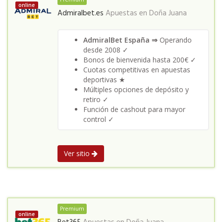
online
Admiralbet.es
Apuestas en
Doña Juana
AdmiralBet España ⇒
Operando
desde 2008 ✓
Bonos de bienvenida hasta 200€ ✓
Cuotas competitivas en apuestas
deportivas ★
Múltiples opciones de depósito y
retiro ✓
Función de cashout para mayor
control ✓
Ver sitio
Premium
online