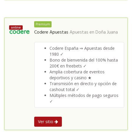
Premium
online
Codere Apuestas
Apuestas en
Doña Juana
Codere España ⇒ Apuestas desde
1980 ✓
Bono de bienvenida del 100% hasta
200€ en freebets ✓
Amplia cobertura de eventos
deportivos y casino ★
Transmisión en directo y opción de
cashout total ✓
Múltiples métodos de pago seguros
✓
Ver sitio