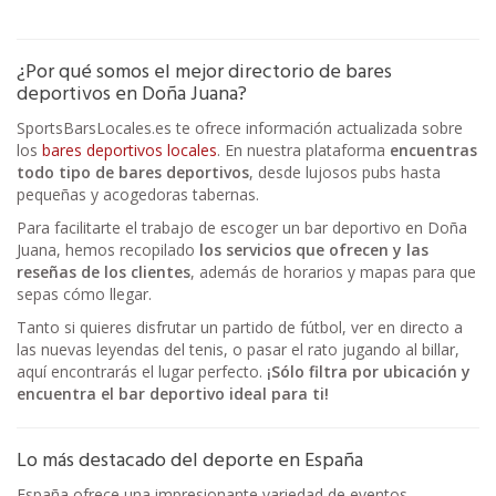
¿Por qué somos el mejor directorio de bares
deportivos en Doña Juana?
SportsBarsLocales.es te ofrece información actualizada sobre
los
bares deportivos locales
. En nuestra plataforma
encuentras
todo tipo de bares deportivos
, desde lujosos pubs hasta
pequeñas y acogedoras tabernas.
Para facilitarte el trabajo de escoger un bar deportivo en Doña
Juana, hemos recopilado
los servicios que ofrecen y las
reseñas de los clientes
, además de horarios y mapas para que
sepas cómo llegar.
Tanto si quieres disfrutar un partido de fútbol, ver en directo a
las nuevas leyendas del tenis, o pasar el rato jugando al billar,
aquí encontrarás el lugar perfecto.
¡Sólo filtra por ubicación y
encuentra el bar deportivo ideal para ti!
Lo más destacado del deporte en España
España ofrece una impresionante variedad de eventos