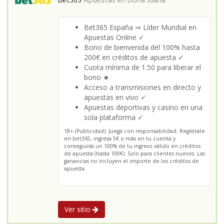
Bet365
Apuestas en
Doña Juana
Bet365 España ⇒ Líder Mundial en
Apuestas Online ✓
Bono de bienvenida del 100% hasta
200€ en créditos de apuesta ✓
Cuota mínima de 1.50 para liberar el
bono ★
Acceso a transmisiones en directo y
apuestas en vivo ✓
Apuestas deportivas y casino en una
sola plataforma ✓
18+ (Publicidad). Juega con responsabilidad. Regístrate
en bet365, ingresa 5€ o más en tu cuenta y
conseguirás un 100% de tu ingreso válido en créditos
de apuesta (hasta 100€). Solo para clientes nuevos. Las
ganancias no incluyen el importe de los créditos de
apuesta.
Ver sitio