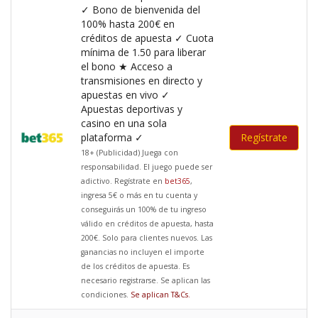
✓ Bono de bienvenida del
100% hasta 200€ en
créditos de apuesta ✓ Cuota
mínima de 1.50 para liberar
el bono ★ Acceso a
transmisiones en directo y
apuestas en vivo ✓
Apuestas deportivas y
casino en una sola
plataforma ✓
Regístrate
18+ (Publicidad) Juega con
responsabilidad. El juego puede ser
adictivo. Regístrate en
bet365
,
ingresa 5€ o más en tu cuenta y
conseguirás un 100% de tu ingreso
válido en créditos de apuesta, hasta
200€. Solo para clientes nuevos. Las
ganancias no incluyen el importe
de los créditos de apuesta. Es
necesario registrarse. Se aplican las
condiciones.
Se aplican T&Cs
.