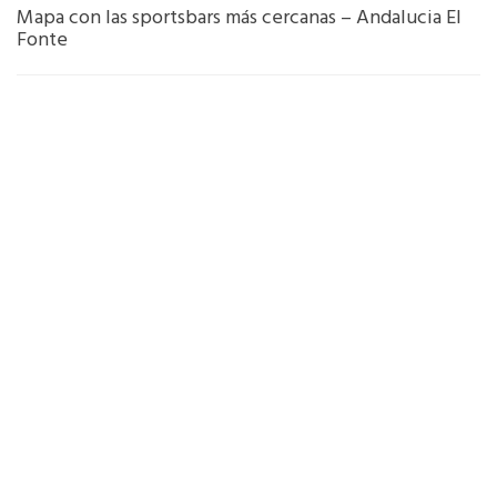
Mapa con las sportsbars más cercanas – Andalucia El
Fonte