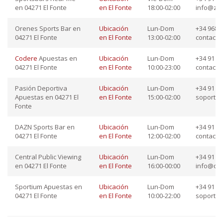
en 04271 El Fonte
en El Fonte
18:00-02:00
info@zo
Orenes Sports Bar en
Ubicación
Lun-Dom
+34 968 1
04271 El Fonte
en El Fonte
13:00-02:00
contact
Codere
Apuestas en
Ubicación
Lun-Dom
+34 91 23
04271 El Fonte
en El Fonte
10:00-23:00
contact
Pasión Deportiva
Ubicación
Lun-Dom
+34 91 23
Apuestas en 04271 El
en El Fonte
15:00-02:00
soporte
Fonte
DAZN Sports Bar en
Ubicación
Lun-Dom
+34 91 65
04271 El Fonte
en El Fonte
12:00-02:00
contact
Central Public Viewing
Ubicación
Lun-Dom
+34 91 76
en 04271 El Fonte
en El Fonte
16:00-00:00
info@dep
Sportium Apuestas en
Ubicación
Lun-Dom
+34 91 45
04271 El Fonte
en El Fonte
10:00-22:00
soporte