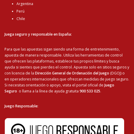
Argentina
Perú
Chile
Juega seguro y responsable en España:
Para que las apuestas sigan siendo una forma de entretenimiento,
apuesta de manera responsable. Utiliza las herramientas de control
que ofrecen las plataformas, establece tus propios límites y busca
ayuda si sientes que pierdes el control. Apuesta solo en sitios seguros y
con licencia de la
Dirección General de Ordenación del Juego
(DGOJ) o
en operadores internacionales que ofrezcan medidas de juego seguro.
Si necesitas orientación o apoyo, visita el portal oficial de
Juego
Seguro
o llama a la línea de ayuda gratuita
900 533 025
.
Juego Responsable
: