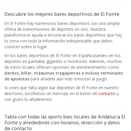
Descubre los mejores bares deportivos de El Fonte
En El Fonte hay numerosos bares deportivos con una amplia
oferta de transmisiones de deportes en vivo. Nuestra
plataforma te ayuda a encontrar los bares deportivos que hay
tu zona con toda la información indispensable que debes
conocer sobre el lugar.
En los bares deportivos de El Fonte en España puedes ver los
deportes en pantallas gigantes o monitores. Además, muchos
de estos locales ofrecen opciones de entretenimiento como
dardos, billar, máquinas tragaperras e incluso terminales
de apuestas
para añadirle aún más emoción al juego.
Si crees que falta algún bar deportivo de El Fonte en nuestro
directorio, escríbenos un mensaje en el botón de
contacto
y
con gusto lo añadiremos.
Tabla con todas las sports bars locales de Andalucia El
Fonte y alrededores con horarios, dirección y datos
de contacto