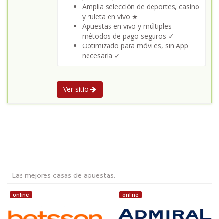
Amplia selección de deportes, casino
y ruleta en vivo ★
Apuestas en vivo y múltiples
métodos de pago seguros ✓
Optimizado para móviles, sin App
necesaria ✓
Ver sitio
Las mejores casas de apuestas:
online
online