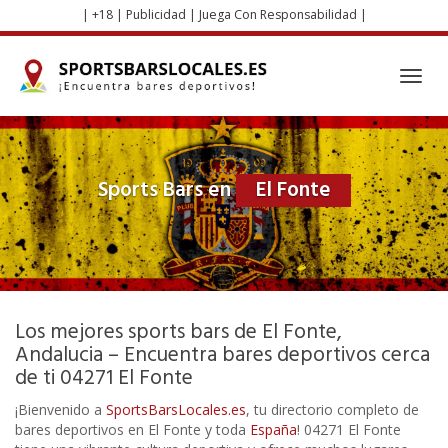
Skip
| +18 | Publicidad | Juega Con Responsabilidad |
to
main
content
Toggl
navig
Sports Bars en
El Fonte
Los mejores sports bars de El Fonte,
Andalucia – Encuentra bares deportivos cerca
de ti 04271 El Fonte
¡Bienvenido a
SportsBarsLocales.es
, tu directorio completo de
bares deportivos en El Fonte y toda
España
! 04271 El Fonte