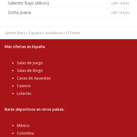
Saliente Bajo (Albox)
(49.14 km)
Doña Juana
(49.14 km)
Sports Bars
»
España
»
Andalucia
»
El Fonte
Más ofertas en España:
Salas de Juego
Salas de Bingo
Casas de Apuestas
Casinos
Loterías
Bares deportivos en otros países:
México
Colombia