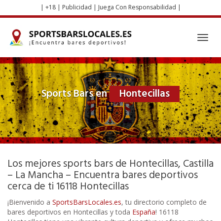
Skip
| +18 | Publicidad | Juega Con Responsabilidad |
to
main
content
Toggl
navig
Sports Bars en
Hontecillas
Los mejores sports bars de Hontecillas, Castilla
– La Mancha – Encuentra bares deportivos
cerca de ti 16118 Hontecillas
¡Bienvenido a
SportsBarsLocales.es
, tu directorio completo de
bares deportivos en Hontecillas y toda
España
! 16118