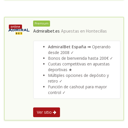
Premium
online
Admiralbet.es
Apuestas en
Hontecillas
AdmiralBet España ⇒
Operando
desde 2008 ✓
Bonos de bienvenida hasta 200€ ✓
Cuotas competitivas en apuestas
deportivas ★
Múltiples opciones de depósito y
retiro ✓
Función de cashout para mayor
control ✓
Ver sitio