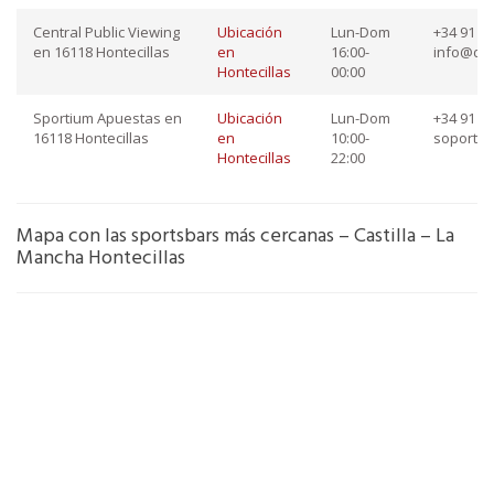
Central Public Viewing
Ubicación
Lun-Dom
+34 91 76
en 16118 Hontecillas
en
16:00-
info@dep
Hontecillas
00:00
Sportium Apuestas en
Ubicación
Lun-Dom
+34 91 45
16118 Hontecillas
en
10:00-
soporte
Hontecillas
22:00
Mapa con las sportsbars más cercanas – Castilla – La
Mancha Hontecillas