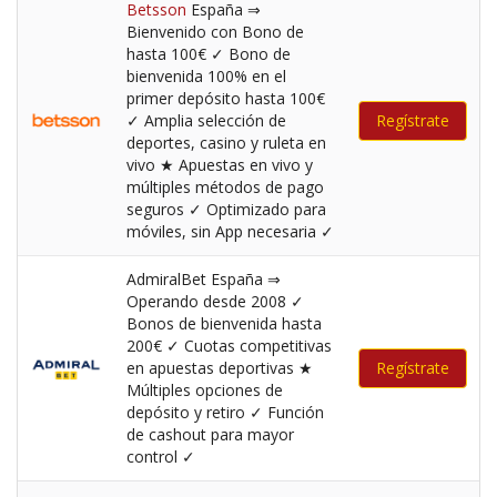
Betsson
España ⇒
Bienvenido con Bono de
hasta 100€ ✓ Bono de
bienvenida 100% en el
primer depósito hasta 100€
✓ Amplia selección de
Regístrate
deportes, casino y ruleta en
vivo ★ Apuestas en vivo y
múltiples métodos de pago
seguros ✓ Optimizado para
móviles, sin App necesaria ✓
AdmiralBet España ⇒
Operando desde 2008 ✓
Bonos de bienvenida hasta
200€ ✓ Cuotas competitivas
en apuestas deportivas ★
Regístrate
Múltiples opciones de
depósito y retiro ✓ Función
de cashout para mayor
control ✓