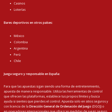
Casinos
Loterías
Bares deportivos en otros países:
México
Colombia
Argentina
Perú
Chile
Juega seguro y responsable en España:
Para que las apuestas sigan siendo una forma de entretenimiento,
apuesta de manera responsable. Utiliza las herramientas de control
que ofrecen las plataformas, establece tus propios límites y busca
ayuda si sientes que pierdes el control. Apuesta solo en sitios seguros y
con licencia de la
Dirección General de Ordenación del Juego
(DGOJ) o
en operadores internacionales que ofrezcan medidas de juego seguro.