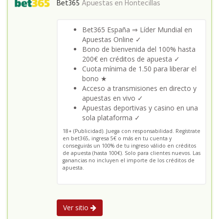
Bet365
Apuestas en
Hontecillas
Bet365 España ⇒ Líder Mundial en
Apuestas Online ✓
Bono de bienvenida del 100% hasta
200€ en créditos de apuesta ✓
Cuota mínima de 1.50 para liberar el
bono ★
Acceso a transmisiones en directo y
apuestas en vivo ✓
Apuestas deportivas y casino en una
sola plataforma ✓
18+ (Publicidad). Juega con responsabilidad. Regístrate
en bet365, ingresa 5€ o más en tu cuenta y
conseguirás un 100% de tu ingreso válido en créditos
de apuesta (hasta 100€). Solo para clientes nuevos. Las
ganancias no incluyen el importe de los créditos de
apuesta.
Ver sitio