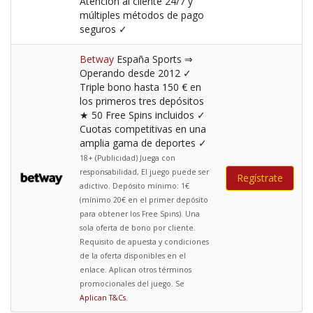
Atención al cliente 24/7 y
múltiples métodos de pago
seguros ✓
Betway
España Sports ⇒
Operando desde 2012 ✓
Triple bono hasta 150 € en
los primeros tres depósitos
★ 50 Free Spins incluidos ✓
Cuotas competitivas en una
amplia gama de deportes ✓
18+ (Publicidad) Juega con
responsabilidad, El juego puede ser
Regístrate
adictivo. Depósito mínimo: 1€
(mínimo 20€ en el primer depósito
para obtener los Free Spins). Una
sola oferta de bono por cliente.
Requisito de apuesta y condiciones
de la oferta disponibles en el
enlace. Aplican otros términos
promocionales del juego. Se
Aplican T&Cs
.