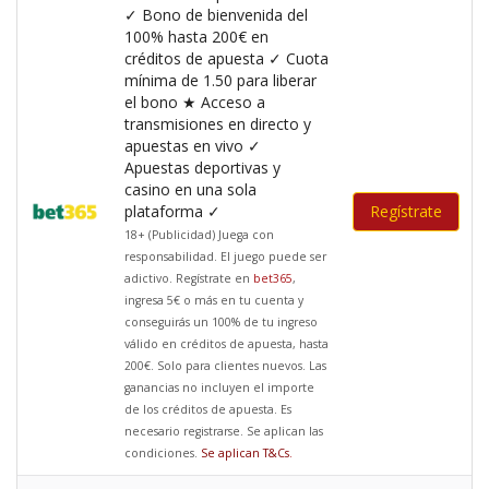
✓ Bono de bienvenida del
100% hasta 200€ en
créditos de apuesta ✓ Cuota
mínima de 1.50 para liberar
el bono ★ Acceso a
transmisiones en directo y
apuestas en vivo ✓
Apuestas deportivas y
casino en una sola
plataforma ✓
Regístrate
18+ (Publicidad) Juega con
responsabilidad. El juego puede ser
adictivo. Regístrate en
bet365
,
ingresa 5€ o más en tu cuenta y
conseguirás un 100% de tu ingreso
válido en créditos de apuesta, hasta
200€. Solo para clientes nuevos. Las
ganancias no incluyen el importe
de los créditos de apuesta. Es
necesario registrarse. Se aplican las
condiciones.
Se aplican T&Cs
.