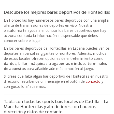
Descubre los mejores bares deportivos de Hontecillas
En Hontecillas hay numerosos bares deportivos con una amplia
oferta de transmisiones de deportes en vivo. Nuestra
plataforma te ayuda a encontrar los bares deportivos que hay
tu zona con toda la información indispensable que debes
conocer sobre el lugar.
En los bares deportivos de Hontecillas en España puedes ver los
deportes en pantallas gigantes o monitores. Además, muchos
de estos locales ofrecen opciones de entretenimiento como
dardos, billar, máquinas tragaperras e incluso terminales
de apuestas
para añadirle aún más emoción al juego.
Si crees que falta algún bar deportivo de Hontecillas en nuestro
directorio, escríbenos un mensaje en el botón de
contacto
y
con gusto lo añadiremos.
Tabla con todas las sports bars locales de Castilla – La
Mancha Hontecillas y alrededores con horarios,
dirección y datos de contacto