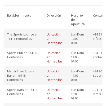
Establecimiento
Dirección
Horario
Contact
de
Apertura
The Sports Lounge en
Ubicación
Lun-Dom
+34 91 87
16118 Hontecillas
en
12:00-
info@sp
Hontecillas
02:00
Sports Pub en 16118
Ubicación
Lun-Dom
+34 91 34
Hontecillas
en
14:00-
contact
Hontecillas
01:00
Match Point Sports
Ubicación
Lun-Dom
+34 902 4
Bar en 16118
en
11:00-
soporte
Hontecillas
Hontecillas
01:00
Sports Bars en 16118
Ubicación
Lun-Dom
+34 91 78
Hontecillas
en
16:00-
info@ele
Hontecillas
02:00