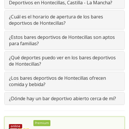
Deportivos en Hontecillas, Castilla - La Mancha?
¿Cuál es el horario de apertura de los bares
deportivos de Hontecillas?
¿Estos bares deportivos de Hontecillas son aptos
para familias?
¿Qué deportes puedo ver en los bares deportivos
de Hontecillas?
¿Los bares deportivos de Hontecillas ofrecen
comida y bebida?
¿Dónde hay un bar deportivo abierto cerca de mí?
Premium
online